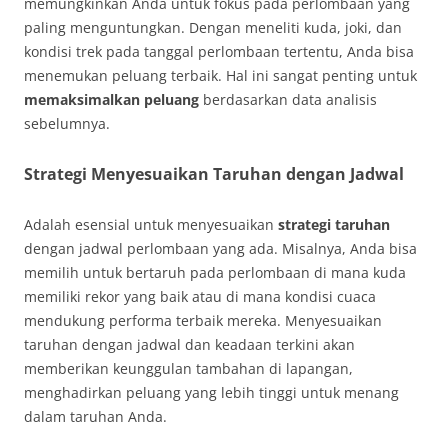
memungkinkan Anda untuk fokus pada perlombaan yang
paling menguntungkan. Dengan meneliti kuda, joki, dan
kondisi trek pada tanggal perlombaan tertentu, Anda bisa
menemukan peluang terbaik. Hal ini sangat penting untuk
memaksimalkan peluang
berdasarkan data analisis
sebelumnya.
Strategi Menyesuaikan Taruhan dengan Jadwal
Adalah esensial untuk menyesuaikan
strategi taruhan
dengan jadwal perlombaan yang ada. Misalnya, Anda bisa
memilih untuk bertaruh pada perlombaan di mana kuda
memiliki rekor yang baik atau di mana kondisi cuaca
mendukung performa terbaik mereka. Menyesuaikan
taruhan dengan jadwal dan keadaan terkini akan
memberikan keunggulan tambahan di lapangan,
menghadirkan peluang yang lebih tinggi untuk menang
dalam taruhan Anda.