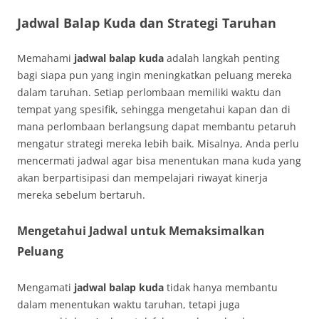
Jadwal Balap Kuda dan Strategi Taruhan
Memahami
jadwal balap kuda
adalah langkah penting
bagi siapa pun yang ingin meningkatkan peluang mereka
dalam taruhan. Setiap perlombaan memiliki waktu dan
tempat yang spesifik, sehingga mengetahui kapan dan di
mana perlombaan berlangsung dapat membantu petaruh
mengatur strategi mereka lebih baik. Misalnya, Anda perlu
mencermati jadwal agar bisa menentukan mana kuda yang
akan berpartisipasi dan mempelajari riwayat kinerja
mereka sebelum bertaruh.
Mengetahui Jadwal untuk Memaksimalkan
Peluang
Mengamati
jadwal balap kuda
tidak hanya membantu
dalam menentukan waktu taruhan, tetapi juga