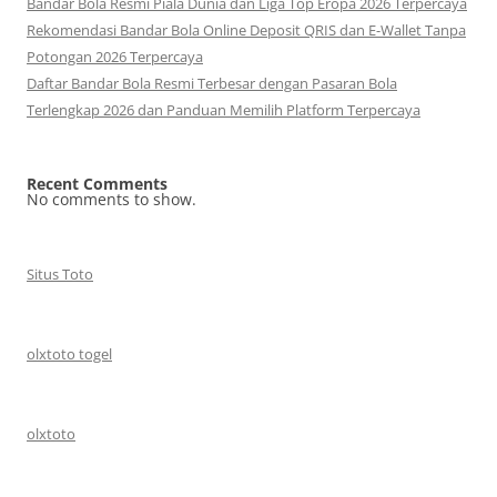
Bandar Bola Resmi Piala Dunia dan Liga Top Eropa 2026 Terpercaya
Rekomendasi Bandar Bola Online Deposit QRIS dan E-Wallet Tanpa
Potongan 2026 Terpercaya
Daftar Bandar Bola Resmi Terbesar dengan Pasaran Bola
Terlengkap 2026 dan Panduan Memilih Platform Terpercaya
Recent Comments
No comments to show.
Situs Toto
olxtoto togel
olxtoto