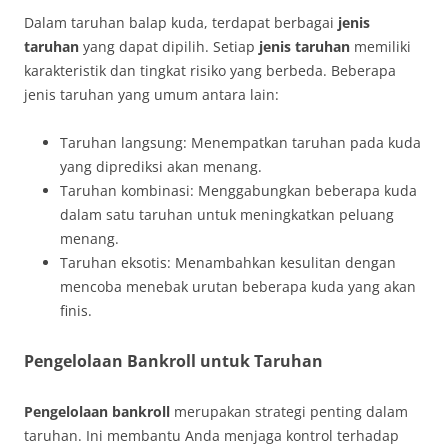
Dalam taruhan balap kuda, terdapat berbagai
jenis
taruhan
yang dapat dipilih. Setiap
jenis taruhan
memiliki
karakteristik dan tingkat risiko yang berbeda. Beberapa
jenis taruhan yang umum antara lain:
Taruhan langsung: Menempatkan taruhan pada kuda
yang diprediksi akan menang.
Taruhan kombinasi: Menggabungkan beberapa kuda
dalam satu taruhan untuk meningkatkan peluang
menang.
Taruhan eksotis: Menambahkan kesulitan dengan
mencoba menebak urutan beberapa kuda yang akan
finis.
Pengelolaan Bankroll untuk Taruhan
Pengelolaan bankroll
merupakan strategi penting dalam
taruhan. Ini membantu Anda menjaga kontrol terhadap