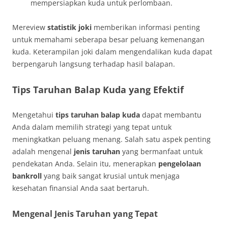
mempersiapkan kuda untuk perlombaan.
Mereview
statistik joki
memberikan informasi penting
untuk memahami seberapa besar peluang kemenangan
kuda. Keterampilan joki dalam mengendalikan kuda dapat
berpengaruh langsung terhadap hasil balapan.
Tips Taruhan Balap Kuda yang Efektif
Mengetahui
tips taruhan balap kuda
dapat membantu
Anda dalam memilih strategi yang tepat untuk
meningkatkan peluang menang. Salah satu aspek penting
adalah mengenal
jenis taruhan
yang bermanfaat untuk
pendekatan Anda. Selain itu, menerapkan
pengelolaan
bankroll
yang baik sangat krusial untuk menjaga
kesehatan finansial Anda saat bertaruh.
Mengenal Jenis Taruhan yang Tepat