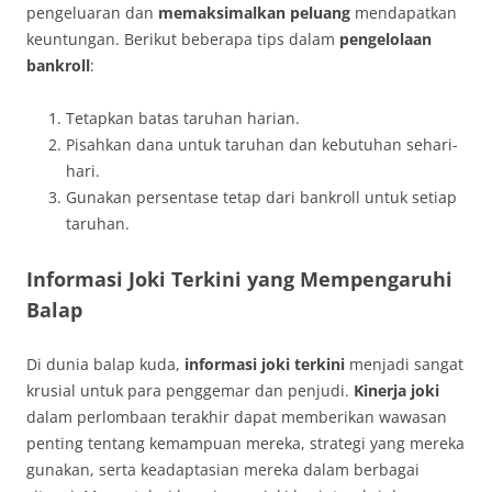
pengeluaran dan
memaksimalkan peluang
mendapatkan
keuntungan. Berikut beberapa tips dalam
pengelolaan
bankroll
:
Tetapkan batas taruhan harian.
Pisahkan dana untuk taruhan dan kebutuhan sehari-
hari.
Gunakan persentase tetap dari bankroll untuk setiap
taruhan.
Informasi Joki Terkini yang Mempengaruhi
Balap
Di dunia balap kuda,
informasi joki terkini
menjadi sangat
krusial untuk para penggemar dan penjudi.
Kinerja joki
dalam perlombaan terakhir dapat memberikan wawasan
penting tentang kemampuan mereka, strategi yang mereka
gunakan, serta keadaptasian mereka dalam berbagai