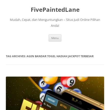
FivePaintedLane
Mudah, Cepat, dan Menguntungkan – Situs Judi Online Pilihan
Anda!
Skip
Menu
to
content
TAG ARCHIVES:
AGEN BANDAR TOGEL HADIAH JACKPOT TERBESAR