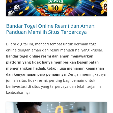
Bandar Togel Online Resmi dan Aman:
Panduan Memilih Situs Terpercaya
Di era digital ini, mencari tempat untuk bermain togel
online dengan aman dan resmi menjadi hal yang krusial.
Bandar togel online resmi dan aman menawarkan
platform yang tidak hanya memberikan kesempatan
memenangkan hadiah, tetapi juga menjamin keamanan
dan kenyamanan para pemainnya.
Dengan meningkatnya
jumlah situs tidak resmi, penting bagi pemain untuk
berinvestasi di situs yang terpercaya dan telah terjamin
keabsahannya.