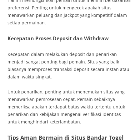
Hal ini memungkinkan pemain untuk memilih berdasarkan
preferensi. Penting untuk mengecek apakah situs
menawarkan peluang dan jackpot yang kompetitif dalam
setiap permainan.
Kecepatan Proses Deposit dan Withdraw
Kecepatan dalam melakukan deposit dan penarikan
menjadi sangat penting bagi pemain. Situs yang baik
biasanya memproses transaksi deposit secara instan atau
dalam waktu singkat.
Untuk penarikan, penting untuk menemukan situs yang
menawarkan pemrosesan cepat. Pemain sebaiknya
memeriksa apakah terdapat batas waktu tertentu untuk
penarikan dan kebijakan mengenai verifikasi identitas
untuk menghindari keterlambatan.
Tips Aman Bermain di Situs Bandar Togel