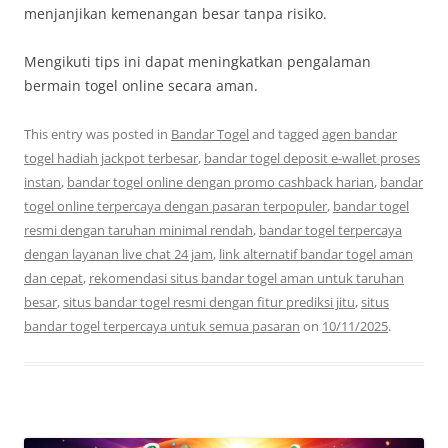
menjanjikan kemenangan besar tanpa risiko.
Mengikuti tips ini dapat meningkatkan pengalaman
bermain togel online secara aman.
This entry was posted in
Bandar Togel
and tagged
agen bandar
togel hadiah jackpot terbesar
,
bandar togel deposit e-wallet proses
instan
,
bandar togel online dengan promo cashback harian
,
bandar
togel online terpercaya dengan pasaran terpopuler
,
bandar togel
resmi dengan taruhan minimal rendah
,
bandar togel terpercaya
dengan layanan live chat 24 jam
,
link alternatif bandar togel aman
dan cepat
,
rekomendasi situs bandar togel aman untuk taruhan
besar
,
situs bandar togel resmi dengan fitur prediksi jitu
,
situs
bandar togel terpercaya untuk semua pasaran
on
10/11/2025
.