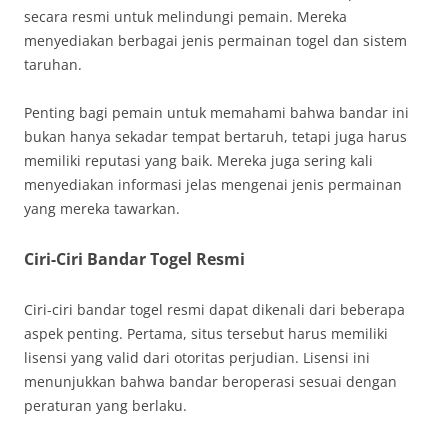
secara resmi untuk melindungi pemain. Mereka
menyediakan berbagai jenis permainan togel dan sistem
taruhan.
Penting bagi pemain untuk memahami bahwa bandar ini
bukan hanya sekadar tempat bertaruh, tetapi juga harus
memiliki reputasi yang baik. Mereka juga sering kali
menyediakan informasi jelas mengenai jenis permainan
yang mereka tawarkan.
Ciri-Ciri Bandar Togel Resmi
Ciri-ciri bandar togel resmi dapat dikenali dari beberapa
aspek penting. Pertama, situs tersebut harus memiliki
lisensi yang valid dari otoritas perjudian. Lisensi ini
menunjukkan bahwa bandar beroperasi sesuai dengan
peraturan yang berlaku.