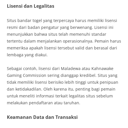
Lisensi dan Legalitas
Situs bandar togel yang terpercaya harus memiliki lisensi
resmi dari badan pengatur yang berwenang. Lisensi ini
menunjukkan bahwa situs telah memenuhi standar
tertentu dalam menjalankan operasionalnya. Pemain harus
memeriksa apakah lisensi tersebut valid dan berasal dari
lembaga yang diakui.
Sebagai contoh, lisensi dari Maladewa atau Kahnawake
Gaming Commission sering dianggap kredibel. Situs yang
tidak memiliki lisensi berisiko lebih tinggi untuk penipuan
dan ketidakadilan. Oleh karena itu, penting bagi pemain
untuk meneliti informasi terkait legalitas situs sebelum
melakukan pendaftaran atau taruhan.
Keamanan Data dan Transaksi