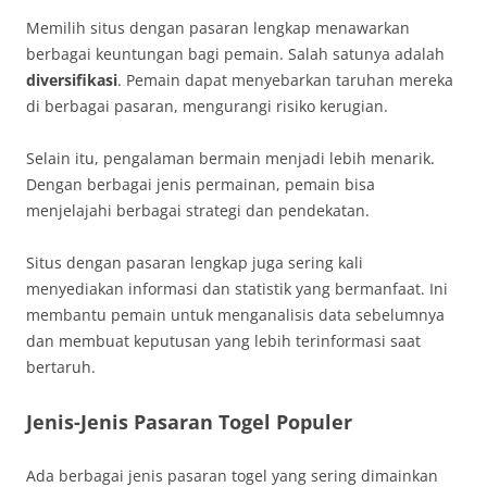
Memilih situs dengan pasaran lengkap menawarkan
berbagai keuntungan bagi pemain. Salah satunya adalah
diversifikasi
. Pemain dapat menyebarkan taruhan mereka
di berbagai pasaran, mengurangi risiko kerugian.
Selain itu, pengalaman bermain menjadi lebih menarik.
Dengan berbagai jenis permainan, pemain bisa
menjelajahi berbagai strategi dan pendekatan.
Situs dengan pasaran lengkap juga sering kali
menyediakan informasi dan statistik yang bermanfaat. Ini
membantu pemain untuk menganalisis data sebelumnya
dan membuat keputusan yang lebih terinformasi saat
bertaruh.
Jenis-Jenis Pasaran Togel Populer
Ada berbagai jenis pasaran togel yang sering dimainkan