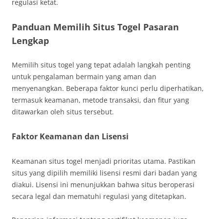
regulasi ketat.
Panduan Memilih Situs Togel Pasaran
Lengkap
Memilih situs togel yang tepat adalah langkah penting
untuk pengalaman bermain yang aman dan
menyenangkan. Beberapa faktor kunci perlu diperhatikan,
termasuk keamanan, metode transaksi, dan fitur yang
ditawarkan oleh situs tersebut.
Faktor Keamanan dan Lisensi
Keamanan situs togel menjadi prioritas utama. Pastikan
situs yang dipilih memiliki lisensi resmi dari badan yang
diakui. Lisensi ini menunjukkan bahwa situs beroperasi
secara legal dan mematuhi regulasi yang ditetapkan.