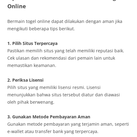
Online
Bermain togel online dapat dilakukan dengan aman jika
mengikuti beberapa tips berikut.
1. Pilih Situs Terpercaya
Pastikan memilih situs yang telah memiliki reputasi baik.
Cek ulasan dan rekomendasi dari pemain lain untuk
memastikan keamanan.
2. Periksa Lisensi
Pilih situs yang memiliki lisensi resmi. Lisensi
menunjukkan bahwa situs tersebut diatur dan diawasi
oleh pihak berwenang.
3. Gunakan Metode Pembayaran Aman
Gunakan metode pembayaran yang terjamin aman, seperti
e-wallet atau transfer bank yang terpercaya.