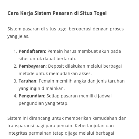
Cara Kerja Sistem Pasaran di Situs Togel
Sistem pasaran di situs togel beroperasi dengan proses
yang jelas.
Pendaftaran
: Pemain harus membuat akun pada
situs untuk dapat bertaruh.
Pembayaran
: Deposit dilakukan melalui berbagai
metode untuk memudahkan akses.
Taruhan
: Pemain memilih angka dan jenis taruhan
yang ingin dimainkan.
Pengundian
: Setiap pasaran memiliki jadwal
pengundian yang tetap.
Sistem ini dirancang untuk memberikan kemudahan dan
transparansi bagi para pemain. Keberlanjutan dan
integritas permainan tetap dijaga melalui berbagai