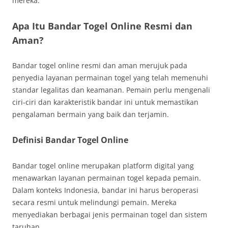
mereka.
Apa Itu Bandar Togel Online Resmi dan
Aman?
Bandar togel online resmi dan aman merujuk pada
penyedia layanan permainan togel yang telah memenuhi
standar legalitas dan keamanan. Pemain perlu mengenali
ciri-ciri dan karakteristik bandar ini untuk memastikan
pengalaman bermain yang baik dan terjamin.
Definisi Bandar Togel Online
Bandar togel online merupakan platform digital yang
menawarkan layanan permainan togel kepada pemain.
Dalam konteks Indonesia, bandar ini harus beroperasi
secara resmi untuk melindungi pemain. Mereka
menyediakan berbagai jenis permainan togel dan sistem
taruhan.