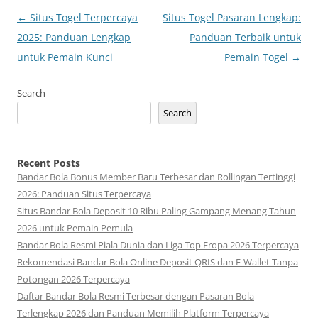
Post
←
Situs Togel Terpercaya
Situs Togel Pasaran Lengkap:
navigation
2025: Panduan Lengkap
Panduan Terbaik untuk
untuk Pemain Kunci
Pemain Togel
→
Search
Search
Recent Posts
Bandar Bola Bonus Member Baru Terbesar dan Rollingan Tertinggi
2026: Panduan Situs Terpercaya
Situs Bandar Bola Deposit 10 Ribu Paling Gampang Menang Tahun
2026 untuk Pemain Pemula
Bandar Bola Resmi Piala Dunia dan Liga Top Eropa 2026 Terpercaya
Rekomendasi Bandar Bola Online Deposit QRIS dan E-Wallet Tanpa
Potongan 2026 Terpercaya
Daftar Bandar Bola Resmi Terbesar dengan Pasaran Bola
Terlengkap 2026 dan Panduan Memilih Platform Terpercaya