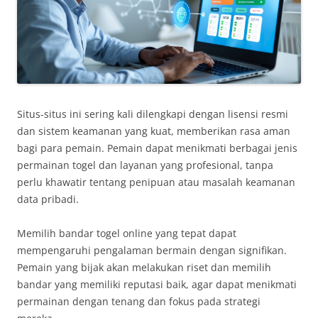
Situs-situs ini sering kali dilengkapi dengan lisensi resmi
dan sistem keamanan yang kuat, memberikan rasa aman
bagi para pemain. Pemain dapat menikmati berbagai jenis
permainan togel dan layanan yang profesional, tanpa
perlu khawatir tentang penipuan atau masalah keamanan
data pribadi.
Memilih bandar togel online yang tepat dapat
mempengaruhi pengalaman bermain dengan signifikan.
Pemain yang bijak akan melakukan riset dan memilih
bandar yang memiliki reputasi baik, agar dapat menikmati
permainan dengan tenang dan fokus pada strategi