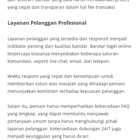
yang cepat dan transparan dalam hal fee transaksi.
Layanan Pelanggan Profesional
Layanan pelanggan yang tersedia dan responsif menjadi
indikator penting dari kualitas bandar. Bandar togel online
terpercaya biasanya menyediakan beberapa saluran
komunikasi, seperti live chat, email, dan telepon.
Waktu respons yang cepat dan kemampuan untuk
memberikan solusi atas masalah yang dihadapi pemain
menunjukkan komitmen terhadap kepuasan pelanggan.
Selain itu, pemain harus memperhatikan keberadaan FAQ
yang lengkap, yang dapat membantu menjawab
pertanyaan umum tanpa harus menghubungi pihak
layanan pelanggan. Ketersediaan dukungan 24/7 juga
menjadi keunggulan yang harus dicari.