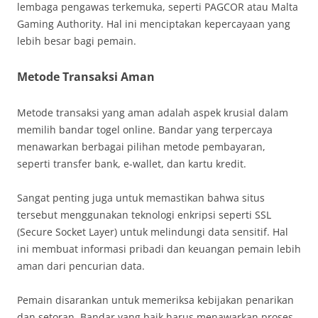
lembaga pengawas terkemuka, seperti PAGCOR atau Malta
Gaming Authority. Hal ini menciptakan kepercayaan yang
lebih besar bagi pemain.
Metode Transaksi Aman
Metode transaksi yang aman adalah aspek krusial dalam
memilih bandar togel online. Bandar yang terpercaya
menawarkan berbagai pilihan metode pembayaran,
seperti transfer bank, e-wallet, dan kartu kredit.
Sangat penting juga untuk memastikan bahwa situs
tersebut menggunakan teknologi enkripsi seperti SSL
(Secure Socket Layer) untuk melindungi data sensitif. Hal
ini membuat informasi pribadi dan keuangan pemain lebih
aman dari pencurian data.
Pemain disarankan untuk memeriksa kebijakan penarikan
dan setoran. Bandar yang baik harus menawarkan proses