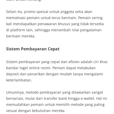
Selain itu, promo spesial untuk anggota setia akan
memotivasi pemain untuk terus bermain. Pemain sering
kali mendapatkan penawaran khusus yang tidak tersedia
di platform lain, sehingga menambah nilai pengalaman
bermain mereka.
Sistem Pembayaran Cepat
Sistem pembayaran yang cepat dan efisien adalah ciri khas
bandar togel online resmi. Pemain dapat melakukan
deposit dan penarikan dengan mudah tanpa mengalami
keterlambatan.
Umumnya, metode pembayaran yang ditawarkan sangat
bervariasi, mulai dari transfer bank hingga e-wallet. Hal ini
memudahkan pemain untuk memilih metode yang paling
sesuai dengan kebutuhan mereka.