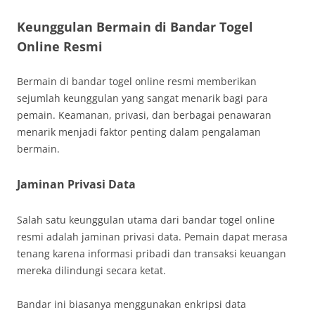
Keunggulan Bermain di Bandar Togel
Online Resmi
Bermain di bandar togel online resmi memberikan
sejumlah keunggulan yang sangat menarik bagi para
pemain. Keamanan, privasi, dan berbagai penawaran
menarik menjadi faktor penting dalam pengalaman
bermain.
Jaminan Privasi Data
Salah satu keunggulan utama dari bandar togel online
resmi adalah jaminan privasi data. Pemain dapat merasa
tenang karena informasi pribadi dan transaksi keuangan
mereka dilindungi secara ketat.
Bandar ini biasanya menggunakan enkripsi data