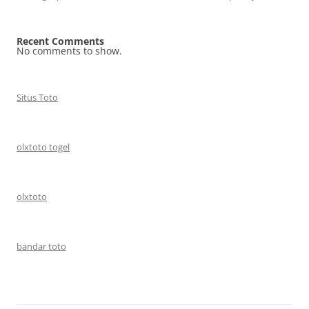
Recent Comments
No comments to show.
Situs Toto
olxtoto togel
olxtoto
bandar toto