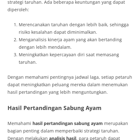
strategi taruhan. Ada beberapa keuntungan yang dapat
diperoleh:
Merencanakan taruhan dengan lebih baik, sehingga
risiko kesalahan dapat diminimalkan.
Menganalisis kinerja ayam yang akan bertanding
dengan lebih mendalam.
Meningkatkan kepercayaan diri saat memasang
taruhan.
Dengan memahami pentingnya jadwal laga, setiap petaruh
dapat meningkatkan peluang mereka dalam menemukan
hasil pertandingan yang lebih menguntungkan.
Hasil Pertandingan Sabung Ayam
Memahami
hasil pertandingan sabung ayam
merupakan
bagian penting dalam memperbaiki strategi taruhan.
Dengan melakukan
analisis hasil
, para petaruh dapat