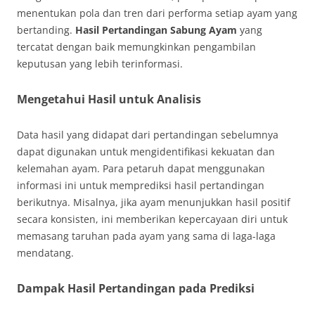
menentukan pola dan tren dari performa setiap ayam yang
bertanding.
Hasil Pertandingan Sabung Ayam
yang
tercatat dengan baik memungkinkan pengambilan
keputusan yang lebih terinformasi.
Mengetahui Hasil untuk Analisis
Data hasil yang didapat dari pertandingan sebelumnya
dapat digunakan untuk mengidentifikasi kekuatan dan
kelemahan ayam. Para petaruh dapat menggunakan
informasi ini untuk memprediksi hasil pertandingan
berikutnya. Misalnya, jika ayam menunjukkan hasil positif
secara konsisten, ini memberikan kepercayaan diri untuk
memasang taruhan pada ayam yang sama di laga-laga
mendatang.
Dampak Hasil Pertandingan pada Prediksi