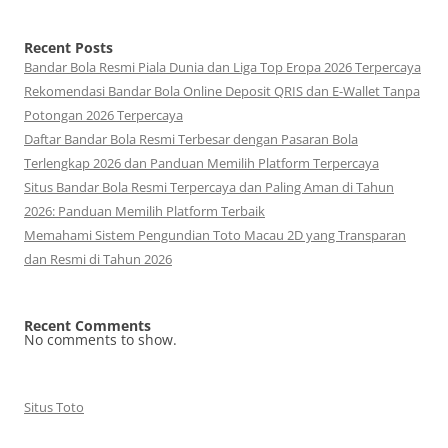
Recent Posts
Bandar Bola Resmi Piala Dunia dan Liga Top Eropa 2026 Terpercaya
Rekomendasi Bandar Bola Online Deposit QRIS dan E-Wallet Tanpa
Potongan 2026 Terpercaya
Daftar Bandar Bola Resmi Terbesar dengan Pasaran Bola
Terlengkap 2026 dan Panduan Memilih Platform Terpercaya
Situs Bandar Bola Resmi Terpercaya dan Paling Aman di Tahun
2026: Panduan Memilih Platform Terbaik
Memahami Sistem Pengundian Toto Macau 2D yang Transparan
dan Resmi di Tahun 2026
Recent Comments
No comments to show.
Situs Toto