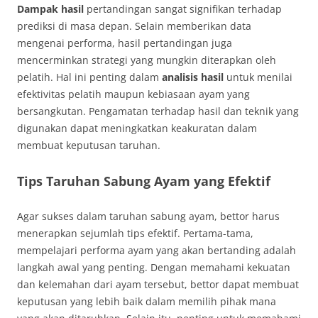
Dampak hasil
pertandingan sangat signifikan terhadap
prediksi di masa depan. Selain memberikan data
mengenai performa, hasil pertandingan juga
mencerminkan strategi yang mungkin diterapkan oleh
pelatih. Hal ini penting dalam
analisis hasil
untuk menilai
efektivitas pelatih maupun kebiasaan ayam yang
bersangkutan. Pengamatan terhadap hasil dan teknik yang
digunakan dapat meningkatkan keakuratan dalam
membuat keputusan taruhan.
Tips Taruhan Sabung Ayam yang Efektif
Agar sukses dalam taruhan sabung ayam, bettor harus
menerapkan sejumlah tips efektif. Pertama-tama,
mempelajari performa ayam yang akan bertanding adalah
langkah awal yang penting. Dengan memahami kekuatan
dan kelemahan dari ayam tersebut, bettor dapat membuat
keputusan yang lebih baik dalam memilih pihak mana