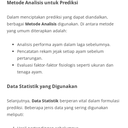
Metode Analisis untuk Prediksi
Dalam menciptakan prediksi yang dapat diandalkan,
berbagai
Metode Analisis
digunakan. Di antara metode
yang umum diterapkan adalah:
Analisis performa ayam dalam laga sebelumnya.
Pencatatan rekam jejak setiap ayam sebelum
pertarungan.
Evaluasi faktor-faktor fisiologis seperti ukuran dan
tenaga ayam.
Data Statistik yang Digunakan
Selanjutnya,
Data Statistik
berperan vital dalam formulasi
prediksi. Beberapa jenis data yang sering digunakan
meliputi: