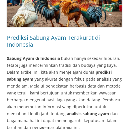
Prediksi Sabung Ayam Terakurat di
Indonesia
Sabung Ayam di Indonesia
bukan hanya sekedar hiburan,
tetapi juga mencerminkan tradisi dan budaya yang kaya.
Dalam artikel ini, kita akan menjelajahi dunia
prediksi
sabung ayam
yang akurat dengan fokus pada analisis yang
mendalam. Melalui pendekatan berbasis data dan metode
yang teruji, kami bertujuan untuk memberikan wawasan
berharga mengenai hasil laga yang akan datang. Pembaca
akan menemukan informasi yang diperlukan untuk
memahami lebih jauh tentang
analisis sabung ayam
dan
bagaimana hal ini dapat memengaruhi keputusan dalam
taruhan dan penggemar olahraga ini.