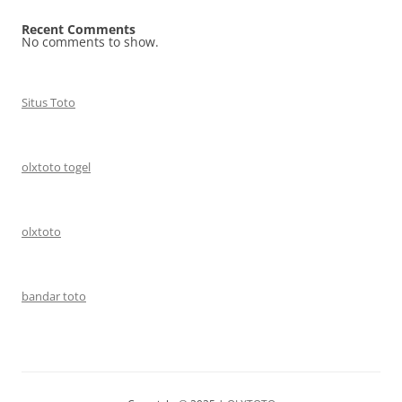
Recent Comments
No comments to show.
Situs Toto
olxtoto togel
olxtoto
bandar toto