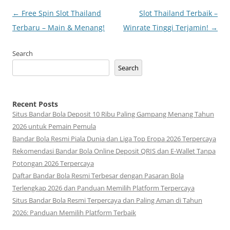
Post
←
Free Spin Slot Thailand
Slot Thailand Terbaik –
navigation
Terbaru – Main & Menang!
Winrate Tinggi Terjamin!
→
Search
Search
Recent Posts
Situs Bandar Bola Deposit 10 Ribu Paling Gampang Menang Tahun
2026 untuk Pemain Pemula
Bandar Bola Resmi Piala Dunia dan Liga Top Eropa 2026 Terpercaya
Rekomendasi Bandar Bola Online Deposit QRIS dan E-Wallet Tanpa
Potongan 2026 Terpercaya
Daftar Bandar Bola Resmi Terbesar dengan Pasaran Bola
Terlengkap 2026 dan Panduan Memilih Platform Terpercaya
Situs Bandar Bola Resmi Terpercaya dan Paling Aman di Tahun
2026: Panduan Memilih Platform Terbaik