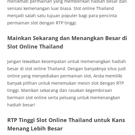
menikmati permainan yang memberikan hadiah besar dan
sensasi kemenangan luar biasa. Slot online Thailand
menjadi salah satu tujuan populer bagi para pencinta
permainan slot dengan RTP tinggi.
Mainkan Sekarang dan Menangkan Besar di
Slot Online Thailand
Jangan lewatkan kesempatan untuk memenangkan hadiah
besar di slot online Thailand. Dengan banyaknya situs judi
online yang menyediakan permainan slot, Anda memiliki
banyak pilihan untuk menemukan mesin slot dengan RTP
tinggi. Mainkan sekarang dan rasakan kegembiraan
bermain slot online serta peluang untuk memenangkan
hadiah besar!
RTP Tinggi Slot Online Thailand untuk Kans
Menang Lebih Besar