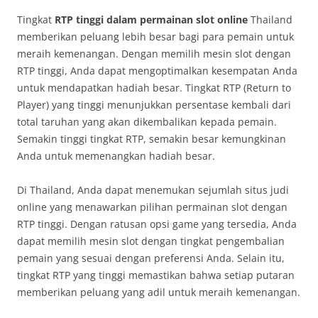
Tingkat
RTP tinggi dalam permainan slot online
Thailand
memberikan peluang lebih besar bagi para pemain untuk
meraih kemenangan. Dengan memilih mesin slot dengan
RTP tinggi, Anda dapat mengoptimalkan kesempatan Anda
untuk mendapatkan hadiah besar. Tingkat RTP (Return to
Player) yang tinggi menunjukkan persentase kembali dari
total taruhan yang akan dikembalikan kepada pemain.
Semakin tinggi tingkat RTP, semakin besar kemungkinan
Anda untuk memenangkan hadiah besar.
Di Thailand, Anda dapat menemukan sejumlah situs judi
online yang menawarkan pilihan permainan slot dengan
RTP tinggi. Dengan ratusan opsi game yang tersedia, Anda
dapat memilih mesin slot dengan tingkat pengembalian
pemain yang sesuai dengan preferensi Anda. Selain itu,
tingkat RTP yang tinggi memastikan bahwa setiap putaran
memberikan peluang yang adil untuk meraih kemenangan.