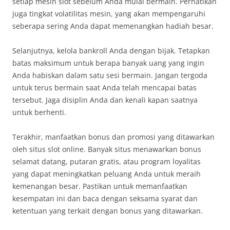
setiap mesin slot sebelum Anda mulai bermain. Perhatikan
juga tingkat volatilitas mesin, yang akan mempengaruhi
seberapa sering Anda dapat memenangkan hadiah besar.
Selanjutnya, kelola bankroll Anda dengan bijak. Tetapkan
batas maksimum untuk berapa banyak uang yang ingin
Anda habiskan dalam satu sesi bermain. Jangan tergoda
untuk terus bermain saat Anda telah mencapai batas
tersebut. Jaga disiplin Anda dan kenali kapan saatnya
untuk berhenti.
Terakhir, manfaatkan bonus dan promosi yang ditawarkan
oleh situs slot online. Banyak situs menawarkan bonus
selamat datang, putaran gratis, atau program loyalitas
yang dapat meningkatkan peluang Anda untuk meraih
kemenangan besar. Pastikan untuk memanfaatkan
kesempatan ini dan baca dengan seksama syarat dan
ketentuan yang terkait dengan bonus yang ditawarkan.