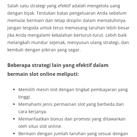
Salah satu strategi yang efektif adalah mengelola uang
dengan bijak. Tentukan batas pengeluaran Anda sebelum
memulai bermain dan tetap disiplin dalam mematuhinya.
Jangan tergoda untuk terus memasang taruhan lebih besar
jika Anda mengalami kekalahan berturut-turut. Lebih baik
melangkah mundur sejenak, menyusun ulang strategi, dan
kembali dengan pikiran yang segar.
Beberapa strategi lain yang efektif dalam
bermain slot online meliputi:
Memilih mesin slot dengan tingkat pembayaran yang
tinggi.
Memahami jenis permainan slot yang berbeda dan
cara kerjanya.
Memanfaatkan bonus dan promosi yang ditawarkan
oleh situs slot online.
Bermain dengan jumlah taruhan yang sesuai dengan