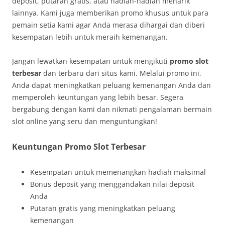
deposit, putaran gratis, atau hadiah-hadiah menarik
lainnya. Kami juga memberikan promo khusus untuk para
pemain setia kami agar Anda merasa dihargai dan diberi
kesempatan lebih untuk meraih kemenangan.
Jangan lewatkan kesempatan untuk mengikuti
promo slot
terbesar
dan terbaru dari situs kami. Melalui promo ini,
Anda dapat meningkatkan peluang kemenangan Anda dan
memperoleh keuntungan yang lebih besar. Segera
bergabung dengan kami dan nikmati pengalaman bermain
slot online yang seru dan menguntungkan!
Keuntungan Promo Slot Terbesar
Kesempatan untuk memenangkan hadiah maksimal
Bonus deposit yang menggandakan nilai deposit
Anda
Putaran gratis yang meningkatkan peluang
kemenangan