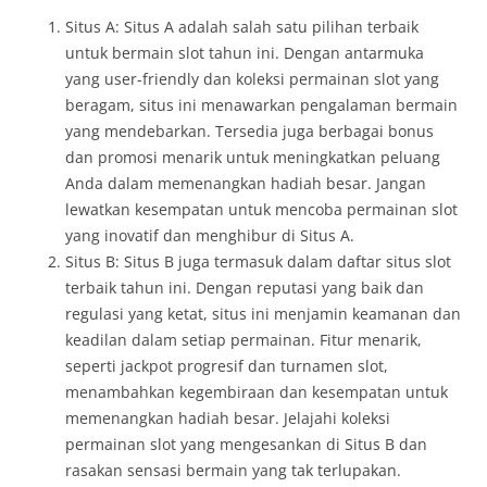
Situs A: Situs A adalah salah satu pilihan terbaik
untuk bermain slot tahun ini. Dengan antarmuka
yang user-friendly dan koleksi permainan slot yang
beragam, situs ini menawarkan pengalaman bermain
yang mendebarkan. Tersedia juga berbagai bonus
dan promosi menarik untuk meningkatkan peluang
Anda dalam memenangkan hadiah besar. Jangan
lewatkan kesempatan untuk mencoba permainan slot
yang inovatif dan menghibur di Situs A.
Situs B: Situs B juga termasuk dalam daftar situs slot
terbaik tahun ini. Dengan reputasi yang baik dan
regulasi yang ketat, situs ini menjamin keamanan dan
keadilan dalam setiap permainan. Fitur menarik,
seperti jackpot progresif dan turnamen slot,
menambahkan kegembiraan dan kesempatan untuk
memenangkan hadiah besar. Jelajahi koleksi
permainan slot yang mengesankan di Situs B dan
rasakan sensasi bermain yang tak terlupakan.