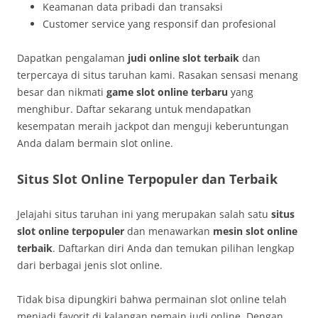
Keamanan data pribadi dan transaksi
Customer service yang responsif dan profesional
Dapatkan pengalaman
judi online slot terbaik
dan
terpercaya di situs taruhan kami. Rasakan sensasi menang
besar dan nikmati
game slot online terbaru
yang
menghibur. Daftar sekarang untuk mendapatkan
kesempatan meraih jackpot dan menguji keberuntungan
Anda dalam bermain slot online.
Situs Slot Online Terpopuler dan Terbaik
Jelajahi situs taruhan ini yang merupakan salah satu
situs
slot online terpopuler
dan menawarkan
mesin slot online
terbaik
. Daftarkan diri Anda dan temukan pilihan lengkap
dari berbagai jenis slot online.
Tidak bisa dipungkiri bahwa permainan slot online telah
menjadi favorit di kalangan pemain judi online. Dengan