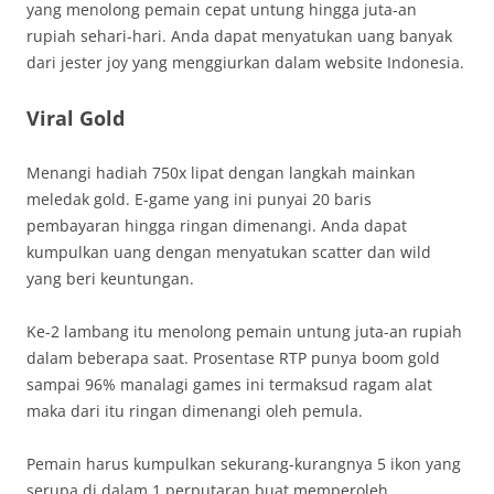
yang menolong pemain cepat untung hingga juta-an
rupiah sehari-hari. Anda dapat menyatukan uang banyak
dari jester joy yang menggiurkan dalam website Indonesia.
Viral Gold
Menangi hadiah 750x lipat dengan langkah mainkan
meledak gold. E-game yang ini punyai 20 baris
pembayaran hingga ringan dimenangi. Anda dapat
kumpulkan uang dengan menyatukan scatter dan wild
yang beri keuntungan.
Ke-2 lambang itu menolong pemain untung juta-an rupiah
dalam beberapa saat. Prosentase RTP punya boom gold
sampai 96% manalagi games ini termaksud ragam alat
maka dari itu ringan dimenangi oleh pemula.
Pemain harus kumpulkan sekurang-kurangnya 5 ikon yang
serupa di dalam 1 perputaran buat memperoleh