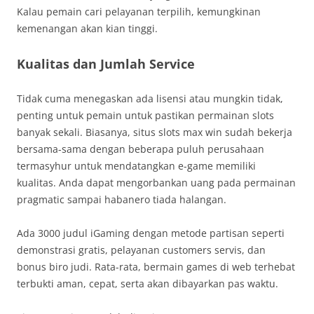
Kalau pemain cari pelayanan terpilih, kemungkinan
kemenangan akan kian tinggi.
Kualitas dan Jumlah Service
Tidak cuma menegaskan ada lisensi atau mungkin tidak,
penting untuk pemain untuk pastikan permainan slots
banyak sekali. Biasanya, situs slots max win sudah bekerja
bersama-sama dengan beberapa puluh perusahaan
termasyhur untuk mendatangkan e-game memiliki
kualitas. Anda dapat mengorbankan uang pada permainan
pragmatic sampai habanero tiada halangan.
Ada 3000 judul iGaming dengan metode partisan seperti
demonstrasi gratis, pelayanan customers servis, dan
bonus biro judi. Rata-rata, bermain games di web terhebat
terbukti aman, cepat, serta akan dibayarkan pas waktu.