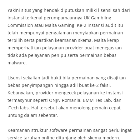
Yakini situs yang hendak diputuskan miliki lisensi sah dari
instansi terkenal perumpamaannya UK Gambling
Commission atau Malta Gaming. Ke-2 instansi audit itu
telah mempunyai pengalaman menyiapkan permainan
terpilih serta pastikan keamanan skema. Malta kerap
memperhatikan pelayanan provider buat menegaskan
tidak ada pelayanan penipu serta permainan bebas
malware.
Lisensi sekalian jadi bukti bila permainan yang disajikan
bebas penyimpangan hingga adil buat ke-2 faksi.
Kebanyakan, provider mengecek pelayanan ke instansi
termasyhur seperti ONJN Romania, BMM Tes Lab, dan
iTech labs. Hal tersebut akan menolong pemain cepat
untung dalam sebentar.
Keamanan struktur software permainan sangat perlu ingat
service taruhan online ditunjang oleh skema modern.