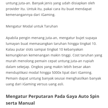
untung juta-an. Banyak jenis yang udah disiapkan oleh
provider itu. Untuk itu, pakai cara itu buat mendapat
kemenangannya dari iGaming.
Mengatur Modal untuk Taruhan
Apabila pengin menang juta-an, mengatur bujet supaya
lumayan buat memasangkan taruhan hingga tingkat 10.
Kalau putar slots sampai tingkat 10 kebanyakan
kemungkinan kemenangan makin tinggi. Cost taruhan yang
murah menolong pemain cepat untung juta-an rupiah
dalam sekejap. Ongkos yang makin lebih besar akan
menduplikasi modal hingga 5000x lipat dari iGaming.
Pemain dapat untung banyak seusai menghasilkan banyak
uang dari iGaming versus uang asli.
Mengatur Perputaran Pada Gaya Auto Spin
serta Manual