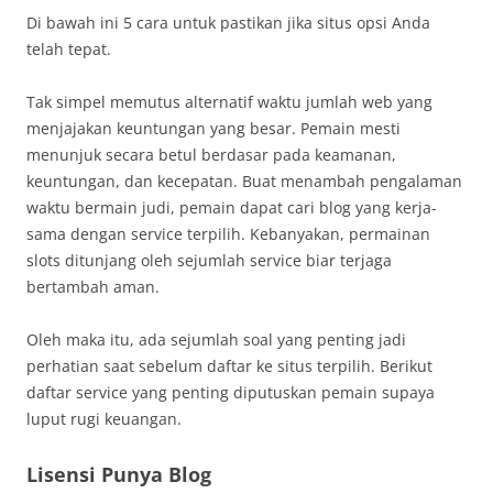
Di bawah ini 5 cara untuk pastikan jika situs opsi Anda
telah tepat.
Tak simpel memutus alternatif waktu jumlah web yang
menjajakan keuntungan yang besar. Pemain mesti
menunjuk secara betul berdasar pada keamanan,
keuntungan, dan kecepatan. Buat menambah pengalaman
waktu bermain judi, pemain dapat cari blog yang kerja-
sama dengan service terpilih. Kebanyakan, permainan
slots ditunjang oleh sejumlah service biar terjaga
bertambah aman.
Oleh maka itu, ada sejumlah soal yang penting jadi
perhatian saat sebelum daftar ke situs terpilih. Berikut
daftar service yang penting diputuskan pemain supaya
luput rugi keuangan.
Lisensi Punya Blog