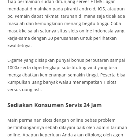
Tiap permainan sudah ditunjang server HTM5L agar
mendapat dimainkan pada piranti android, IOS, ataupun
pc. Pemain dapat nikmati taruhan di mana saja tidak ada
masalah dan kemungkinan menang begitu tinggi. Coba
masuk ke salah satunya situs slots online Indonesia yang
kerja-sama dengan 30 perusahaan untuk perlihatkan
kwalitetnya.
E-game yang disiapkan punyai bonus perputaran sampai
1000x serta diperlengkapi substituting wild yang bisa
mengakibatkan kemenangan semakin tinggi. Peserta bisa
kumpulkan uang banyak walau menempatkan 1 slots
versus uang asli.
Sediakan Konsumen Servis 24 Jam
Main permainan slots dengan online bebas problem
pertimbangannya sebab dilayani baik oleh admin taruhan
online. Apapun keperluan Anda akan ditolong oleh agen