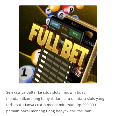
Selekasnya daftar ke situs slots max win buat
mendapatkan uang banyak dari satu diantara slots yang
terhebat. Hanya cukup modal minimum Rp 500.000
pemain bakal menang uang banyak dari taruhan.