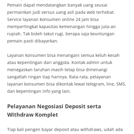
Pemain dapat mendatangkan banyak uang seusai
permainkan judi versus uang asli pada web terhebat.
Service layanan konsumen online 24 jam bisa
mempertingkat kapasitas kemenangan hingga juta-an
rupiah. Tak boleh takut rugi, berapa saja keuntungan
pemain pasti dibayarkan.
Layanan konsumen bisa menangani semua keluh-kesah
atau kepentingan dari anggota. Kontak admin untuk
menegaskan taruhan masih tetap bisa dimenangi
sangatlah ringan tiap harinya. Rata-rata, pelayanan
layanan konsumen bisa dikontak lewat telegram, line, SMS,
dan kepentingan info yang lain.
Pelayanan Negosiasi Deposit serta
Withdraw Komplet
Tiap kali pengen bayar deposit atau withdraws, udah ada