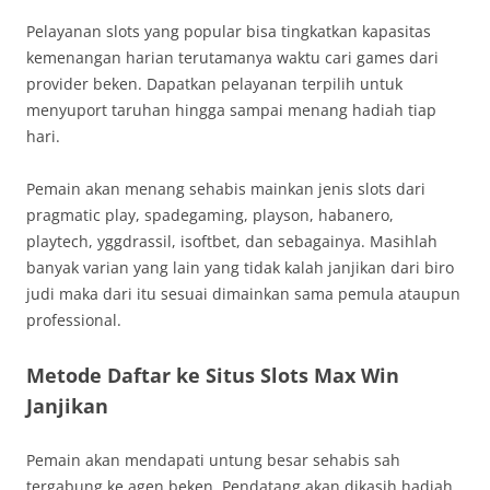
Pelayanan slots yang popular bisa tingkatkan kapasitas
kemenangan harian terutamanya waktu cari games dari
provider beken. Dapatkan pelayanan terpilih untuk
menyuport taruhan hingga sampai menang hadiah tiap
hari.
Pemain akan menang sehabis mainkan jenis slots dari
pragmatic play, spadegaming, playson, habanero,
playtech, yggdrassil, isoftbet, dan sebagainya. Masihlah
banyak varian yang lain yang tidak kalah janjikan dari biro
judi maka dari itu sesuai dimainkan sama pemula ataupun
professional.
Metode Daftar ke Situs Slots Max Win
Janjikan
Pemain akan mendapati untung besar sehabis sah
tergabung ke agen beken. Pendatang akan dikasih hadiah