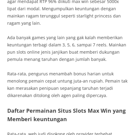
agar mendapat RTP 96% diikuti max win sebesar 5000x
lipat dari modal. Mengumpulkan keuntungan dengan
mainkan ragam terunggul seperti starlight princess dan
ragam yang lain.
Ada banyak games yang lain yang gak kalah memberikan
keuntungan terbagi dalam 3, 5, 6, sampai 7 reels. Mainkan
pun slots online jenis janjikan buat memberi dukungan
pemula menang taruhan dengan jumlah banyak.
Rata-rata, pengurus menambah bonus harian untuk
menolong pemain cepat untung juta-an rupiah. Pemain tak
kan merasakan penipuan sepanjang taruhan terjadi
dikarenakan ditolong oleh agen paling dipercaya.
Daftar Permainan Situs Slots Max Win yang
Memberi keuntungan
Rata-rata, web judi disokong oleh provider terhebat