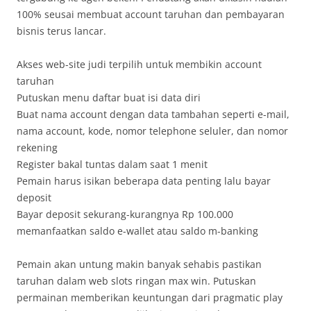
100% seusai membuat account taruhan dan pembayaran
bisnis terus lancar.
Akses web-site judi terpilih untuk membikin account
taruhan
Putuskan menu daftar buat isi data diri
Buat nama account dengan data tambahan seperti e-mail,
nama account, kode, nomor telephone seluler, dan nomor
rekening
Register bakal tuntas dalam saat 1 menit
Pemain harus isikan beberapa data penting lalu bayar
deposit
Bayar deposit sekurang-kurangnya Rp 100.000
memanfaatkan saldo e-wallet atau saldo m-banking
Pemain akan untung makin banyak sehabis pastikan
taruhan dalam web slots ringan max win. Putuskan
permainan memberikan keuntungan dari pragmatic play