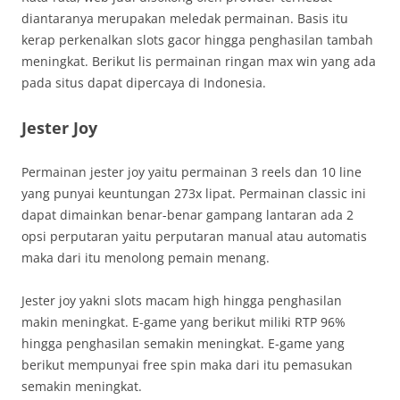
diantaranya merupakan meledak permainan. Basis itu
kerap perkenalkan slots gacor hingga penghasilan tambah
meningkat. Berikut lis permainan ringan max win yang ada
pada situs dapat dipercaya di Indonesia.
Jester Joy
Permainan jester joy yaitu permainan 3 reels dan 10 line
yang punyai keuntungan 273x lipat. Permainan classic ini
dapat dimainkan benar-benar gampang lantaran ada 2
opsi perputaran yaitu perputaran manual atau automatis
maka dari itu menolong pemain menang.
Jester joy yakni slots macam high hingga penghasilan
makin meningkat. E-game yang berikut miliki RTP 96%
hingga penghasilan semakin meningkat. E-game yang
berikut mempunyai free spin maka dari itu pemasukan
semakin meningkat.