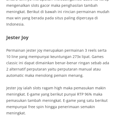
mengenalkan slots gacor maka penghasilan tambah
meningkat. Berikut di bawah ini rincian permainan mudah
max win yang berada pada situs paling dipercaya di
Indonesia.
Jester Joy
Permainan jester joy merupakan permainan 3 reels serta
10 line yang mempunyai keuntungan 273x lipat. Games
classic ini dapat dimainkan benar-benar ringan sebab ada
2 alternatif perputaran yaitu perputaran manual atau
automatic maka menolong pemain menang.
Jester joy ialah slots ragam high maka pemasukan makin
meningkat. E-game yang berikut punyai RTP 96% maka
pemasukan tambah meningkat. E-game yang satu berikut
mempunyai free spin hingga penerimaan semakin
meningkat.