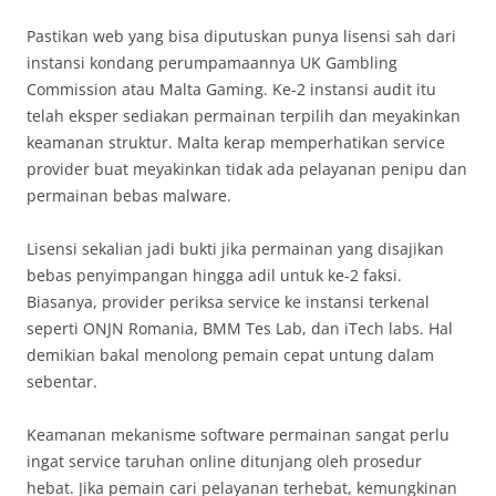
Pastikan web yang bisa diputuskan punya lisensi sah dari
instansi kondang perumpamaannya UK Gambling
Commission atau Malta Gaming. Ke-2 instansi audit itu
telah eksper sediakan permainan terpilih dan meyakinkan
keamanan struktur. Malta kerap memperhatikan service
provider buat meyakinkan tidak ada pelayanan penipu dan
permainan bebas malware.
Lisensi sekalian jadi bukti jika permainan yang disajikan
bebas penyimpangan hingga adil untuk ke-2 faksi.
Biasanya, provider periksa service ke instansi terkenal
seperti ONJN Romania, BMM Tes Lab, dan iTech labs. Hal
demikian bakal menolong pemain cepat untung dalam
sebentar.
Keamanan mekanisme software permainan sangat perlu
ingat service taruhan online ditunjang oleh prosedur
hebat. Jika pemain cari pelayanan terhebat, kemungkinan