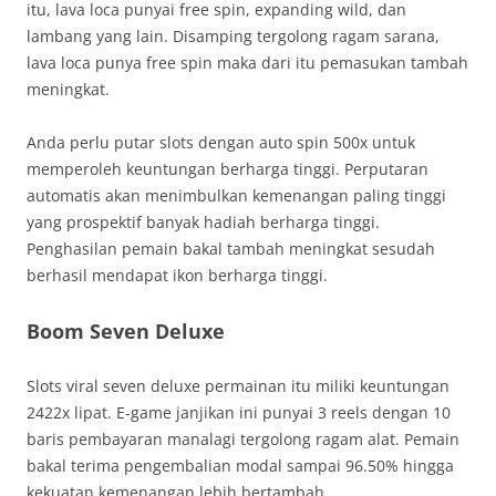
itu, lava loca punyai free spin, expanding wild, dan
lambang yang lain. Disamping tergolong ragam sarana,
lava loca punya free spin maka dari itu pemasukan tambah
meningkat.
Anda perlu putar slots dengan auto spin 500x untuk
memperoleh keuntungan berharga tinggi. Perputaran
automatis akan menimbulkan kemenangan paling tinggi
yang prospektif banyak hadiah berharga tinggi.
Penghasilan pemain bakal tambah meningkat sesudah
berhasil mendapat ikon berharga tinggi.
Boom Seven Deluxe
Slots viral seven deluxe permainan itu miliki keuntungan
2422x lipat. E-game janjikan ini punyai 3 reels dengan 10
baris pembayaran manalagi tergolong ragam alat. Pemain
bakal terima pengembalian modal sampai 96.50% hingga
kekuatan kemenangan lebih bertambah.