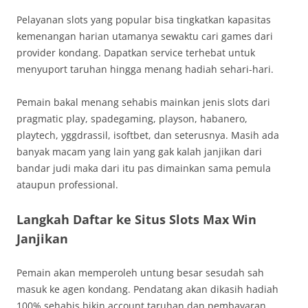
Pelayanan slots yang popular bisa tingkatkan kapasitas
kemenangan harian utamanya sewaktu cari games dari
provider kondang. Dapatkan service terhebat untuk
menyuport taruhan hingga menang hadiah sehari-hari.
Pemain bakal menang sehabis mainkan jenis slots dari
pragmatic play, spadegaming, playson, habanero,
playtech, yggdrassil, isoftbet, dan seterusnya. Masih ada
banyak macam yang lain yang gak kalah janjikan dari
bandar judi maka dari itu pas dimainkan sama pemula
ataupun professional.
Langkah Daftar ke Situs Slots Max Win
Janjikan
Pemain akan memperoleh untung besar sesudah sah
masuk ke agen kondang. Pendatang akan dikasih hadiah
100% sehabis bikin account taruhan dan pembayaran