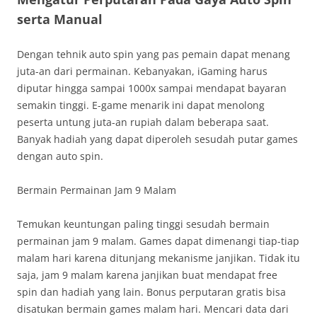
serta Manual
Dengan tehnik auto spin yang pas pemain dapat menang
juta-an dari permainan. Kebanyakan, iGaming harus
diputar hingga sampai 1000x sampai mendapat bayaran
semakin tinggi. E-game menarik ini dapat menolong
peserta untung juta-an rupiah dalam beberapa saat.
Banyak hadiah yang dapat diperoleh sesudah putar games
dengan auto spin.
Bermain Permainan Jam 9 Malam
Temukan keuntungan paling tinggi sesudah bermain
permainan jam 9 malam. Games dapat dimenangi tiap-tiap
malam hari karena ditunjang mekanisme janjikan. Tidak itu
saja, jam 9 malam karena janjikan buat mendapat free
spin dan hadiah yang lain. Bonus perputaran gratis bisa
disatukan bermain games malam hari. Mencari data dari