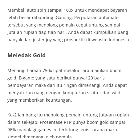
Membeli auto spin sampai 100x untuk mendapat bayaran
lebih besar dibanding iGaming. Perputaran automatis
tersebut yang menolong pemain cepat untung sampai
juta-an rupiah tiap-tiap hari. Anda dapat kumpulkan uang
banyak dari jester joy yang prospektif di website Indonesia.
Meledak Gold
Menangi hadiah 750x lipat melalui cara mainkan boom
gold. E-game yang satu berikut punyai 20 baris
pembayaran maka dari itu ringan dimenangi. Anda dapat
menyatukan uang dengan kumpulkan scatter dan wild
yang memberikan keuntungan.
Ke-2 lambang itu menolong pemain untung juta-an rupiah
dalam sekejap. Prosentase RTP punya boom gold sampai
96% manalagi games ini terhitung jenis sarana maka
simpel dimenangi oleh pemula.