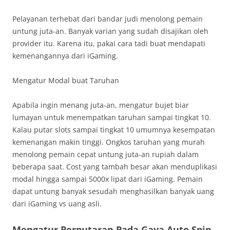
Pelayanan terhebat dari bandar judi menolong pemain
untung juta-an. Banyak varian yang sudah disajikan oleh
provider itu. Karena itu, pakai cara tadi buat mendapati
kemenangannya dari iGaming.
Mengatur Modal buat Taruhan
Apabila ingin menang juta-an, mengatur bujet biar
lumayan untuk menempatkan taruhan sampai tingkat 10.
Kalau putar slots sampai tingkat 10 umumnya kesempatan
kemenangan makin tinggi. Ongkos taruhan yang murah
menolong pemain cepat untung juta-an rupiah dalam
beberapa saat. Cost yang tambah besar akan menduplikasi
modal hingga sampai 5000x lipat dari iGaming. Pemain
dapat untung banyak sesudah menghasilkan banyak uang
dari iGaming vs uang asli.
Mengatur Perputaran Pada Gaya Auto Spin