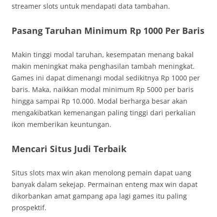
streamer slots untuk mendapati data tambahan.
Pasang Taruhan Minimum Rp 1000 Per Baris
Makin tinggi modal taruhan, kesempatan menang bakal
makin meningkat maka penghasilan tambah meningkat.
Games ini dapat dimenangi modal sedikitnya Rp 1000 per
baris. Maka, naikkan modal minimum Rp 5000 per baris
hingga sampai Rp 10.000. Modal berharga besar akan
mengakibatkan kemenangan paling tinggi dari perkalian
ikon memberikan keuntungan.
Mencari Situs Judi Terbaik
Situs slots max win akan menolong pemain dapat uang
banyak dalam sekejap. Permainan enteng max win dapat
dikorbankan amat gampang apa lagi games itu paling
prospektif.