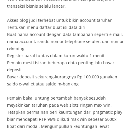
transaksi bisnis selalu lancar.
Akses blog judi terhebat untuk bikin account taruhan
Tentukan menu daftar buat isi data diri
Buat nama account dengan data tambahan seperti e-mail,
nama account, sandi, nomor telephone seluler, dan nomor
rekening
Register bakal tuntas dalam kurun waktu 1 menit
Pemain mesti isikan beberapa data penting lalu bayar
deposit
Bayar deposit sekurang-kurangnya Rp 100.000 gunakan
saldo e-wallet atau saldo m-banking
Pemain bakal untung bertambah banyak sesudah
meyakinkan taruhan pada web slots ringan max win.
Tetapkan permainan beri keuntungan dari pragmatic play
biar mendapati RTP 96% diikuti max win sebesar 5000x
lipat dari modal. Mengumpulkan keuntungan lewat