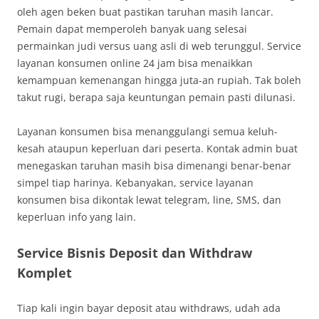
oleh agen beken buat pastikan taruhan masih lancar.
Pemain dapat memperoleh banyak uang selesai
permainkan judi versus uang asli di web terunggul. Service
layanan konsumen online 24 jam bisa menaikkan
kemampuan kemenangan hingga juta-an rupiah. Tak boleh
takut rugi, berapa saja keuntungan pemain pasti dilunasi.
Layanan konsumen bisa menanggulangi semua keluh-
kesah ataupun keperluan dari peserta. Kontak admin buat
menegaskan taruhan masih bisa dimenangi benar-benar
simpel tiap harinya. Kebanyakan, service layanan
konsumen bisa dikontak lewat telegram, line, SMS, dan
keperluan info yang lain.
Service Bisnis Deposit dan Withdraw
Komplet
Tiap kali ingin bayar deposit atau withdraws, udah ada