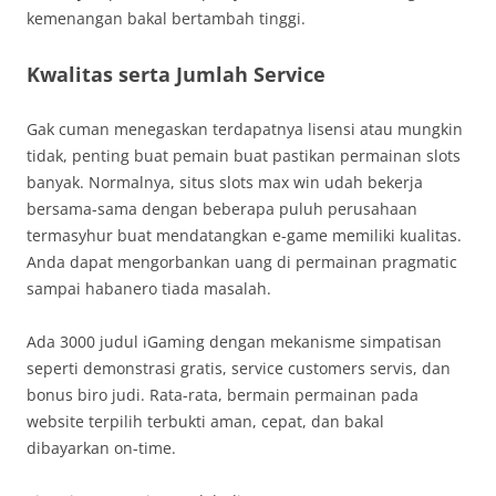
kemenangan bakal bertambah tinggi.
Kwalitas serta Jumlah Service
Gak cuman menegaskan terdapatnya lisensi atau mungkin
tidak, penting buat pemain buat pastikan permainan slots
banyak. Normalnya, situs slots max win udah bekerja
bersama-sama dengan beberapa puluh perusahaan
termasyhur buat mendatangkan e-game memiliki kualitas.
Anda dapat mengorbankan uang di permainan pragmatic
sampai habanero tiada masalah.
Ada 3000 judul iGaming dengan mekanisme simpatisan
seperti demonstrasi gratis, service customers servis, dan
bonus biro judi. Rata-rata, bermain permainan pada
website terpilih terbukti aman, cepat, dan bakal
dibayarkan on-time.