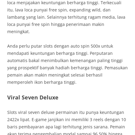
loca menjajakan keuntungan berharga tinggi. Terkecuali
itu, lava loca punyai free spin, expanding wild, dan
lambang yang lain. Selainnya terhitung ragam media, lava
loca punyai free spin hingga penerimaan makin
meningkat.
Anda perlu putar slots dengan auto spin 500x untuk
mendapati keuntungan berharga tinggi. Perputaran
automatis bakal menimbulkan kemenangan paling tinggi
yang prospektif banyak hadiah berharga tinggi. Pemasukan
pemain akan makin meningkat selesai berhasil
memperoleh ikon berharga tinggi.
Viral Seven Deluxe
Slots viral seven deluxe permainan itu punya keuntungan
2422x lipat. E-game janjikan ini memiliki 3 reels dengan 10
baris pembayaran apa lagi terhitung jenis sarana. Pemain
akan terima pengembalian modal sampai 96.50% hingga