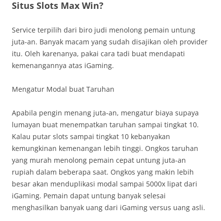
Situs Slots Max Win?
Service terpilih dari biro judi menolong pemain untung
juta-an. Banyak macam yang sudah disajikan oleh provider
itu. Oleh karenanya, pakai cara tadi buat mendapati
kemenangannya atas iGaming.
Mengatur Modal buat Taruhan
Apabila pengin menang juta-an, mengatur biaya supaya
lumayan buat menempatkan taruhan sampai tingkat 10.
Kalau putar slots sampai tingkat 10 kebanyakan
kemungkinan kemenangan lebih tinggi. Ongkos taruhan
yang murah menolong pemain cepat untung juta-an
rupiah dalam beberapa saat. Ongkos yang makin lebih
besar akan menduplikasi modal sampai 5000x lipat dari
iGaming. Pemain dapat untung banyak selesai
menghasilkan banyak uang dari iGaming versus uang asli.