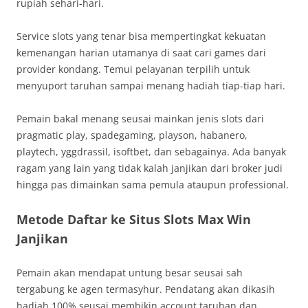
rupiah sehari-hari.
Service slots yang tenar bisa mempertingkat kekuatan
kemenangan harian utamanya di saat cari games dari
provider kondang. Temui pelayanan terpilih untuk
menyuport taruhan sampai menang hadiah tiap-tiap hari.
Pemain bakal menang seusai mainkan jenis slots dari
pragmatic play, spadegaming, playson, habanero,
playtech, yggdrassil, isoftbet, dan sebagainya. Ada banyak
ragam yang lain yang tidak kalah janjikan dari broker judi
hingga pas dimainkan sama pemula ataupun professional.
Metode Daftar ke Situs Slots Max Win
Janjikan
Pemain akan mendapat untung besar seusai sah
tergabung ke agen termasyhur. Pendatang akan dikasih
hadiah 100% seusai membikin account taruhan dan