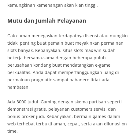
kemungkinan kemenangan akan kian tinggi.
Mutu dan Jumlah Pelayanan
Gak cuman menegaskan terdapatnya lisensi atau mungkin
tidak, penting buat pemain buat meyakinkan permainan
slots banyak. Kebanyakan, situs slots max win sudah
bekerja bersama-sama dengan beberapa puluh
perusahaan kondang buat mendatangkan e-game
berkualitas. Anda dapat mempertanggungkan uang di
permainan pragmatic sampai habanero tidak ada
hambatan.
Ada 3000 judul iGaming dengan skema partisan seperti
demonstrasi gratis, pelayanan customers servis, dan
bonus broker judi. Kebanyakan, bermain games dalam
web terhebat terbukti aman, cepat, serta akan dilunasi on
time.