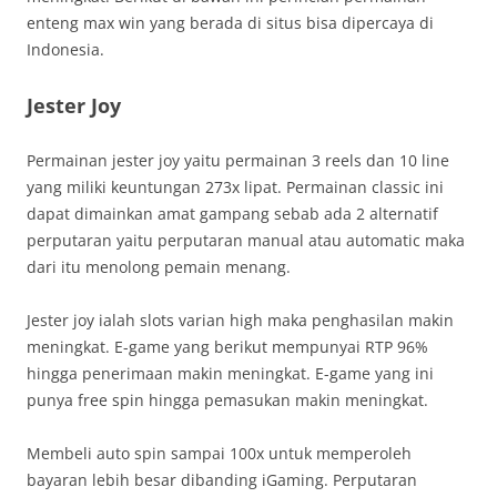
enteng max win yang berada di situs bisa dipercaya di
Indonesia.
Jester Joy
Permainan jester joy yaitu permainan 3 reels dan 10 line
yang miliki keuntungan 273x lipat. Permainan classic ini
dapat dimainkan amat gampang sebab ada 2 alternatif
perputaran yaitu perputaran manual atau automatic maka
dari itu menolong pemain menang.
Jester joy ialah slots varian high maka penghasilan makin
meningkat. E-game yang berikut mempunyai RTP 96%
hingga penerimaan makin meningkat. E-game yang ini
punya free spin hingga pemasukan makin meningkat.
Membeli auto spin sampai 100x untuk memperoleh
bayaran lebih besar dibanding iGaming. Perputaran