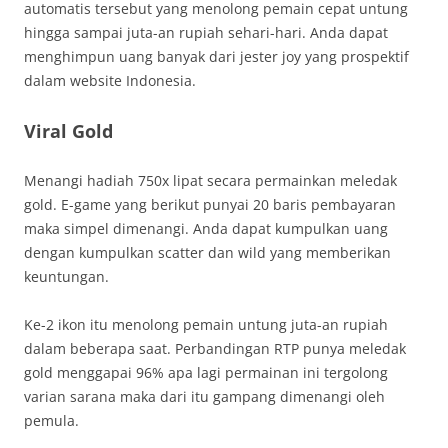
automatis tersebut yang menolong pemain cepat untung
hingga sampai juta-an rupiah sehari-hari. Anda dapat
menghimpun uang banyak dari jester joy yang prospektif
dalam website Indonesia.
Viral Gold
Menangi hadiah 750x lipat secara permainkan meledak
gold. E-game yang berikut punyai 20 baris pembayaran
maka simpel dimenangi. Anda dapat kumpulkan uang
dengan kumpulkan scatter dan wild yang memberikan
keuntungan.
Ke-2 ikon itu menolong pemain untung juta-an rupiah
dalam beberapa saat. Perbandingan RTP punya meledak
gold menggapai 96% apa lagi permainan ini tergolong
varian sarana maka dari itu gampang dimenangi oleh
pemula.