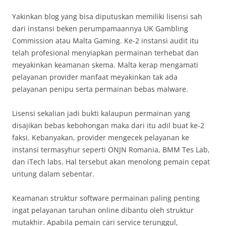
Yakinkan blog yang bisa diputuskan memiliki lisensi sah
dari instansi beken perumpamaannya UK Gambling
Commission atau Malta Gaming. Ke-2 instansi audit itu
telah profesional menyiapkan permainan terhebat dan
meyakinkan keamanan skema. Malta kerap mengamati
pelayanan provider manfaat meyakinkan tak ada
pelayanan penipu serta permainan bebas malware.
Lisensi sekalian jadi bukti kalaupun permainan yang
disajikan bebas kebohongan maka dari itu adil buat ke-2
faksi. Kebanyakan, provider mengecek pelayanan ke
instansi termasyhur seperti ONJN Romania, BMM Tes Lab,
dan iTech labs. Hal tersebut akan menolong pemain cepat
untung dalam sebentar.
Keamanan struktur software permainan paling penting
ingat pelayanan taruhan online dibantu oleh struktur
mutakhir. Apabila pemain cari service terunggul,