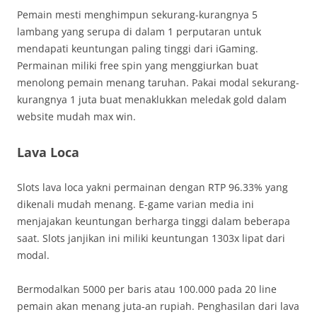
Pemain mesti menghimpun sekurang-kurangnya 5
lambang yang serupa di dalam 1 perputaran untuk
mendapati keuntungan paling tinggi dari iGaming.
Permainan miliki free spin yang menggiurkan buat
menolong pemain menang taruhan. Pakai modal sekurang-
kurangnya 1 juta buat menaklukkan meledak gold dalam
website mudah max win.
Lava Loca
Slots lava loca yakni permainan dengan RTP 96.33% yang
dikenali mudah menang. E-game varian media ini
menjajakan keuntungan berharga tinggi dalam beberapa
saat. Slots janjikan ini miliki keuntungan 1303x lipat dari
modal.
Bermodalkan 5000 per baris atau 100.000 pada 20 line
pemain akan menang juta-an rupiah. Penghasilan dari lava