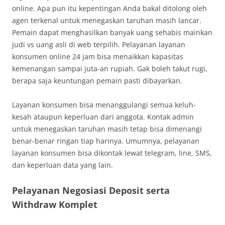
online. Apa pun itu kepentingan Anda bakal ditolong oleh
agen terkenal untuk menegaskan taruhan masih lancar.
Pemain dapat menghasilkan banyak uang sehabis mainkan
judi vs uang asli di web terpilih. Pelayanan layanan
konsumen online 24 jam bisa menaikkan kapasitas
kemenangan sampai juta-an rupiah. Gak boleh takut rugi,
berapa saja keuntungan pemain pasti dibayarkan.
Layanan konsumen bisa menanggulangi semua keluh-
kesah ataupun keperluan dari anggota. Kontak admin
untuk menegaskan taruhan masih tetap bisa dimenangi
benar-benar ringan tiap harinya. Umumnya, pelayanan
layanan konsumen bisa dikontak lewat telegram, line, SMS,
dan keperluan data yang lain.
Pelayanan Negosiasi Deposit serta
Withdraw Komplet