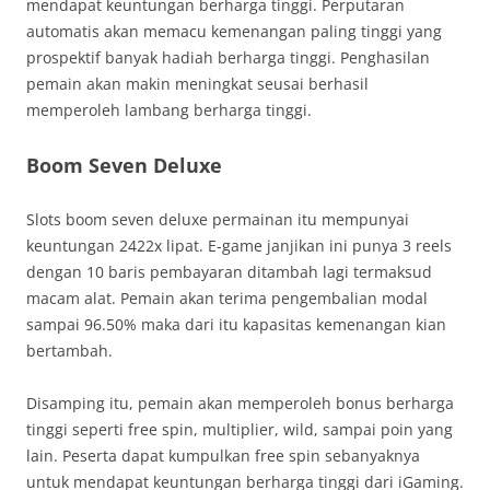
mendapat keuntungan berharga tinggi. Perputaran
automatis akan memacu kemenangan paling tinggi yang
prospektif banyak hadiah berharga tinggi. Penghasilan
pemain akan makin meningkat seusai berhasil
memperoleh lambang berharga tinggi.
Boom Seven Deluxe
Slots boom seven deluxe permainan itu mempunyai
keuntungan 2422x lipat. E-game janjikan ini punya 3 reels
dengan 10 baris pembayaran ditambah lagi termaksud
macam alat. Pemain akan terima pengembalian modal
sampai 96.50% maka dari itu kapasitas kemenangan kian
bertambah.
Disamping itu, pemain akan memperoleh bonus berharga
tinggi seperti free spin, multiplier, wild, sampai poin yang
lain. Peserta dapat kumpulkan free spin sebanyaknya
untuk mendapat keuntungan berharga tinggi dari iGaming.