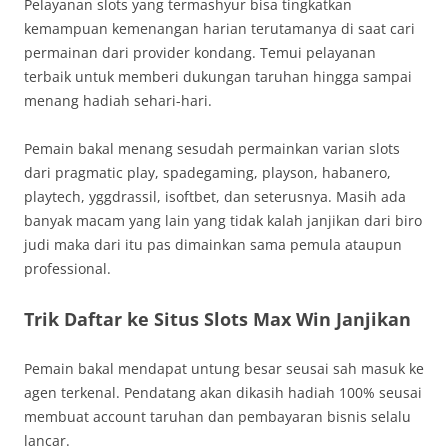
Pelayanan slots yang termashyur bisa tingkatkan
kemampuan kemenangan harian terutamanya di saat cari
permainan dari provider kondang. Temui pelayanan
terbaik untuk memberi dukungan taruhan hingga sampai
menang hadiah sehari-hari.
Pemain bakal menang sesudah permainkan varian slots
dari pragmatic play, spadegaming, playson, habanero,
playtech, yggdrassil, isoftbet, dan seterusnya. Masih ada
banyak macam yang lain yang tidak kalah janjikan dari biro
judi maka dari itu pas dimainkan sama pemula ataupun
professional.
Trik Daftar ke Situs Slots Max Win Janjikan
Pemain bakal mendapat untung besar seusai sah masuk ke
agen terkenal. Pendatang akan dikasih hadiah 100% seusai
membuat account taruhan dan pembayaran bisnis selalu
lancar.