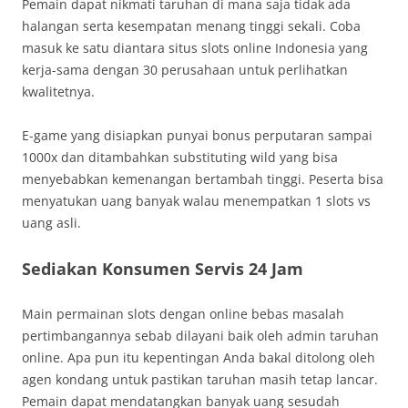
Pemain dapat nikmati taruhan di mana saja tidak ada
halangan serta kesempatan menang tinggi sekali. Coba
masuk ke satu diantara situs slots online Indonesia yang
kerja-sama dengan 30 perusahaan untuk perlihatkan
kwalitetnya.
E-game yang disiapkan punyai bonus perputaran sampai
1000x dan ditambahkan substituting wild yang bisa
menyebabkan kemenangan bertambah tinggi. Peserta bisa
menyatukan uang banyak walau menempatkan 1 slots vs
uang asli.
Sediakan Konsumen Servis 24 Jam
Main permainan slots dengan online bebas masalah
pertimbangannya sebab dilayani baik oleh admin taruhan
online. Apa pun itu kepentingan Anda bakal ditolong oleh
agen kondang untuk pastikan taruhan masih tetap lancar.
Pemain dapat mendatangkan banyak uang sesudah