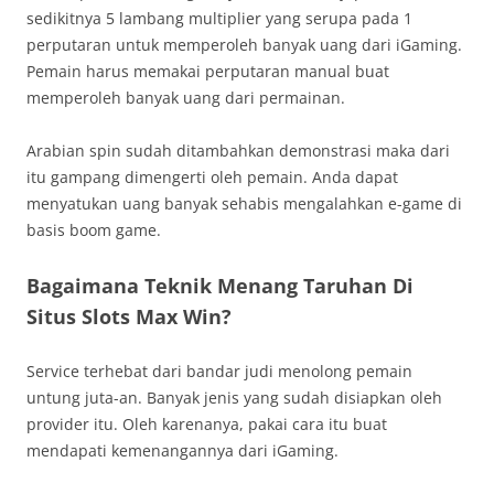
sedikitnya 5 lambang multiplier yang serupa pada 1
perputaran untuk memperoleh banyak uang dari iGaming.
Pemain harus memakai perputaran manual buat
memperoleh banyak uang dari permainan.
Arabian spin sudah ditambahkan demonstrasi maka dari
itu gampang dimengerti oleh pemain. Anda dapat
menyatukan uang banyak sehabis mengalahkan e-game di
basis boom game.
Bagaimana Teknik Menang Taruhan Di
Situs Slots Max Win?
Service terhebat dari bandar judi menolong pemain
untung juta-an. Banyak jenis yang sudah disiapkan oleh
provider itu. Oleh karenanya, pakai cara itu buat
mendapati kemenangannya dari iGaming.