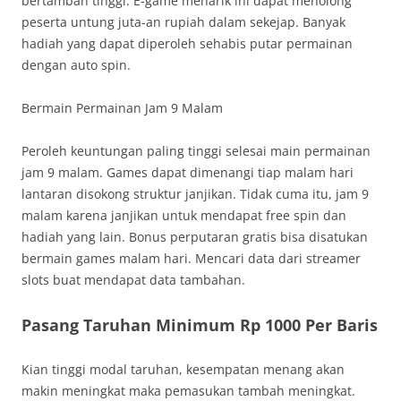
bertambah tinggi. E-game menarik ini dapat menolong
peserta untung juta-an rupiah dalam sekejap. Banyak
hadiah yang dapat diperoleh sehabis putar permainan
dengan auto spin.
Bermain Permainan Jam 9 Malam
Peroleh keuntungan paling tinggi selesai main permainan
jam 9 malam. Games dapat dimenangi tiap malam hari
lantaran disokong struktur janjikan. Tidak cuma itu, jam 9
malam karena janjikan untuk mendapat free spin dan
hadiah yang lain. Bonus perputaran gratis bisa disatukan
bermain games malam hari. Mencari data dari streamer
slots buat mendapat data tambahan.
Pasang Taruhan Minimum Rp 1000 Per Baris
Kian tinggi modal taruhan, kesempatan menang akan
makin meningkat maka pemasukan tambah meningkat.