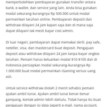
memperbolehkan pembayaran gunakan transfer antara
bank, e-wallet, dan service yang lain. Anda bisa gunakan
modal sekurang-kurangnya Rp 500.000 untuk modal
permainkan taruhan online. Pembayaran deposit dan
withdraw dilayani 24 jam kapan saja dan di mana saja
dapat dilayani tak mesti bayar cost admin.
Di luar negeri, pembayaran dapat memakai skrill, pay safe,
neteller, visa, dan mastercard buat deposit. Pengajuan
deposit atau withdraw dilayani 24 jam tanpa bayar ongkos
taruhan. Pemain harus keluarkan modal $10-$100 dan di
Indonesia persiapkan modal sekurang-kurangnya Rp
1.000.000 buat modal permainkan iGaming versus uang
asli.
Untuk service withdraw diolah 2 menit sehabis pemain
ajukan ambil tunai. Ajukan ambil tunai benar-benar
gampang, kontak admin lebih dahulu. Tidak hanya itu buat
pengajuan dengan isi data seperti e-mail, nama account,