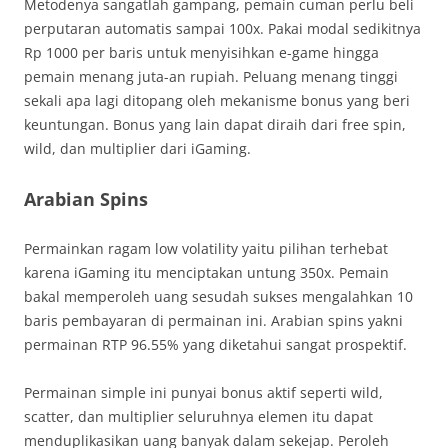
Metodenya sangatlah gampang, pemain cuman perlu beli
perputaran automatis sampai 100x. Pakai modal sedikitnya
Rp 1000 per baris untuk menyisihkan e-game hingga
pemain menang juta-an rupiah. Peluang menang tinggi
sekali apa lagi ditopang oleh mekanisme bonus yang beri
keuntungan. Bonus yang lain dapat diraih dari free spin,
wild, dan multiplier dari iGaming.
Arabian Spins
Permainkan ragam low volatility yaitu pilihan terhebat
karena iGaming itu menciptakan untung 350x. Pemain
bakal memperoleh uang sesudah sukses mengalahkan 10
baris pembayaran di permainan ini. Arabian spins yakni
permainan RTP 96.55% yang diketahui sangat prospektif.
Permainan simple ini punyai bonus aktif seperti wild,
scatter, dan multiplier seluruhnya elemen itu dapat
menduplikasikan uang banyak dalam sekejap. Peroleh