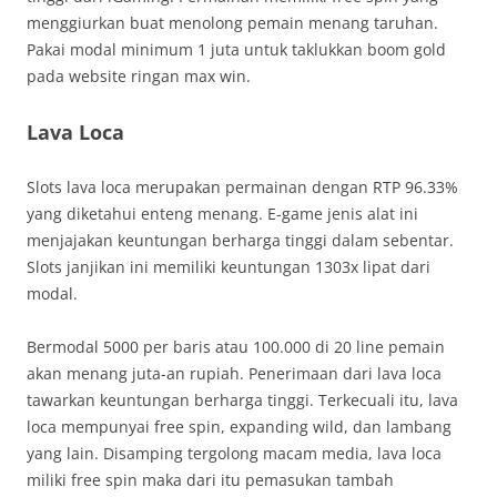
menggiurkan buat menolong pemain menang taruhan.
Pakai modal minimum 1 juta untuk taklukkan boom gold
pada website ringan max win.
Lava Loca
Slots lava loca merupakan permainan dengan RTP 96.33%
yang diketahui enteng menang. E-game jenis alat ini
menjajakan keuntungan berharga tinggi dalam sebentar.
Slots janjikan ini memiliki keuntungan 1303x lipat dari
modal.
Bermodal 5000 per baris atau 100.000 di 20 line pemain
akan menang juta-an rupiah. Penerimaan dari lava loca
tawarkan keuntungan berharga tinggi. Terkecuali itu, lava
loca mempunyai free spin, expanding wild, dan lambang
yang lain. Disamping tergolong macam media, lava loca
miliki free spin maka dari itu pemasukan tambah