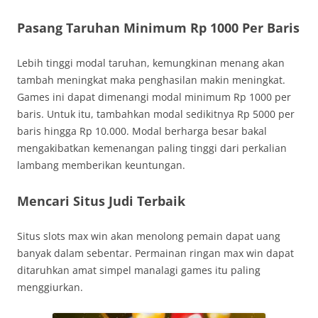
Pasang Taruhan Minimum Rp 1000 Per Baris
Lebih tinggi modal taruhan, kemungkinan menang akan
tambah meningkat maka penghasilan makin meningkat.
Games ini dapat dimenangi modal minimum Rp 1000 per
baris. Untuk itu, tambahkan modal sedikitnya Rp 5000 per
baris hingga Rp 10.000. Modal berharga besar bakal
mengakibatkan kemenangan paling tinggi dari perkalian
lambang memberikan keuntungan.
Mencari Situs Judi Terbaik
Situs slots max win akan menolong pemain dapat uang
banyak dalam sebentar. Permainan ringan max win dapat
ditaruhkan amat simpel manalagi games itu paling
menggiurkan.