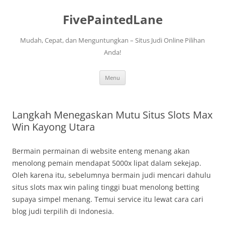
FivePaintedLane
Mudah, Cepat, dan Menguntungkan – Situs Judi Online Pilihan
Anda!
Skip
Menu
to
content
Langkah Menegaskan Mutu Situs Slots Max
Win Kayong Utara
Bermain permainan di website enteng menang akan
menolong pemain mendapat 5000x lipat dalam sekejap.
Oleh karena itu, sebelumnya bermain judi mencari dahulu
situs slots max win paling tinggi buat menolong betting
supaya simpel menang. Temui service itu lewat cara cari
blog judi terpilih di Indonesia.