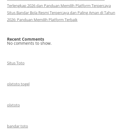
Terlengkap 2026 dan Panduan Memilih Platform Terpercaya
Situs Bandar Bola Resmi Terpercaya dan Paling Aman di Tahun
2026: Panduan Memilih Platform Terbaik
Recent Comments
No comments to show.
Situs Toto
olxtoto togel
olxtoto
bandar toto