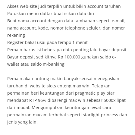
Akses web-site judi terpilih untuk bikin account taruhan
Putuskan menu daftar buat isikan data diri
Buat nama account dengan data tambahan seperti e-mail,
nama account, kode, nomor telephone seluler, dan nomor
rekening
Register bakal usai pada tempo 1 menit
Pemain harus isi beberapa data penting lalu bayar deposit
Bayar deposit sedikitnya Rp 100.000 gunakan saldo e-
wallet atau saldo m-banking
Pemain akan untung makin banyak seusai menegaskan
taruhan di website slots enteng max win. Tetapkan
permainan beri keuntungan dari pragmatic play biar
mendapat RTP 96% dibarengi max win sebesar 5000x lipat
dari modal. Mengumpulkan keuntungan lewat cara
permainkan macam terhebat seperti starlight princess dan
jenis yang lain.