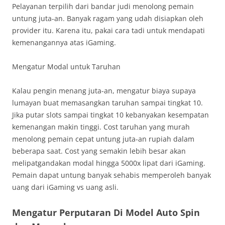
Pelayanan terpilih dari bandar judi menolong pemain
untung juta-an. Banyak ragam yang udah disiapkan oleh
provider itu. Karena itu, pakai cara tadi untuk mendapati
kemenangannya atas iGaming.
Mengatur Modal untuk Taruhan
Kalau pengin menang juta-an, mengatur biaya supaya
lumayan buat memasangkan taruhan sampai tingkat 10.
Jika putar slots sampai tingkat 10 kebanyakan kesempatan
kemenangan makin tinggi. Cost taruhan yang murah
menolong pemain cepat untung juta-an rupiah dalam
beberapa saat. Cost yang semakin lebih besar akan
melipatgandakan modal hingga 5000x lipat dari iGaming.
Pemain dapat untung banyak sehabis memperoleh banyak
uang dari iGaming vs uang asli.
Mengatur Perputaran Di Model Auto Spin