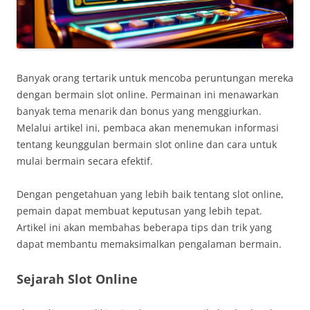
Banyak orang tertarik untuk mencoba peruntungan mereka
dengan bermain slot online. Permainan ini menawarkan
banyak tema menarik dan bonus yang menggiurkan.
Melalui artikel ini, pembaca akan menemukan informasi
tentang keunggulan bermain slot online dan cara untuk
mulai bermain secara efektif.
Dengan pengetahuan yang lebih baik tentang slot online,
pemain dapat membuat keputusan yang lebih tepat.
Artikel ini akan membahas beberapa tips dan trik yang
dapat membantu memaksimalkan pengalaman bermain.
Sejarah Slot Online