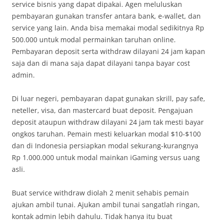
service bisnis yang dapat dipakai. Agen meluluskan
pembayaran gunakan transfer antara bank, e-wallet, dan
service yang lain. Anda bisa memakai modal sedikitnya Rp
500.000 untuk modal permainkan taruhan online.
Pembayaran deposit serta withdraw dilayani 24 jam kapan
saja dan di mana saja dapat dilayani tanpa bayar cost
admin.
Di luar negeri, pembayaran dapat gunakan skrill, pay safe,
neteller, visa, dan mastercard buat deposit. Pengajuan
deposit ataupun withdraw dilayani 24 jam tak mesti bayar
ongkos taruhan. Pemain mesti keluarkan modal $10-$100
dan di Indonesia persiapkan modal sekurang-kurangnya
Rp 1.000.000 untuk modal mainkan iGaming versus uang
asli.
Buat service withdraw diolah 2 menit sehabis pemain
ajukan ambil tunai. Ajukan ambil tunai sangatlah ringan,
kontak admin lebih dahulu. Tidak hanya itu buat