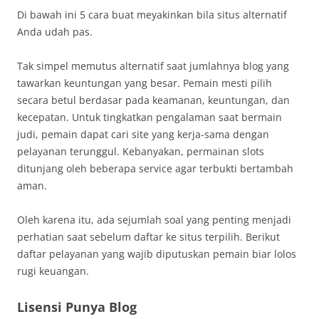
Di bawah ini 5 cara buat meyakinkan bila situs alternatif
Anda udah pas.
Tak simpel memutus alternatif saat jumlahnya blog yang
tawarkan keuntungan yang besar. Pemain mesti pilih
secara betul berdasar pada keamanan, keuntungan, dan
kecepatan. Untuk tingkatkan pengalaman saat bermain
judi, pemain dapat cari site yang kerja-sama dengan
pelayanan terunggul. Kebanyakan, permainan slots
ditunjang oleh beberapa service agar terbukti bertambah
aman.
Oleh karena itu, ada sejumlah soal yang penting menjadi
perhatian saat sebelum daftar ke situs terpilih. Berikut
daftar pelayanan yang wajib diputuskan pemain biar lolos
rugi keuangan.
Lisensi Punya Blog