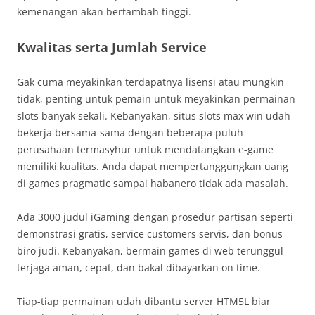
kemenangan akan bertambah tinggi.
Kwalitas serta Jumlah Service
Gak cuma meyakinkan terdapatnya lisensi atau mungkin
tidak, penting untuk pemain untuk meyakinkan permainan
slots banyak sekali. Kebanyakan, situs slots max win udah
bekerja bersama-sama dengan beberapa puluh
perusahaan termasyhur untuk mendatangkan e-game
memiliki kualitas. Anda dapat mempertanggungkan uang
di games pragmatic sampai habanero tidak ada masalah.
Ada 3000 judul iGaming dengan prosedur partisan seperti
demonstrasi gratis, service customers servis, dan bonus
biro judi. Kebanyakan, bermain games di web terunggul
terjaga aman, cepat, dan bakal dibayarkan on time.
Tiap-tiap permainan udah dibantu server HTM5L biar