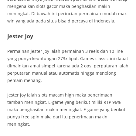
mengenalkan slots gacor maka penghasilan makin
meningkat. Di bawah ini perincian permainan mudah max
win yang ada pada situs bisa dipercaya di Indonesia.
Jester Joy
Permainan jester joy ialah permainan 3 reels dan 10 line
yang punya keuntungan 273x lipat. Games classic ini dapat
dimainkan amat simpel karena ada 2 opsi perputaran ialah
perputaran manual atau automatis hingga menolong
pemain menang.
Jester joy ialah slots macam high maka penerimaan
tambah meningkat. E-game yang berikut miliki RTP 96%
maka penghasilan makin meningkat. E-game yang berikut
punya free spin maka dari itu penerimaan makin
meningkat.