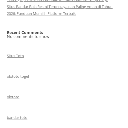
Situs Bandar Bola Resmi Terpercaya dan Paling Aman di Tahun
2026: Panduan Memilih Platform Terbaik
Recent Comments
No comments to show.
Situs Toto
olxtoto togel
olxtoto
bandar toto