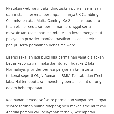
Nyatakan web yang bakal diputuskan punya lisensi sah
dari instansi terkenal perumpamaannya UK Gambling
Commission atau Malta Gaming. Ke-2 instansi audit itu
telah eksper sediakan permainan terunggul serta
meyakinkan keamanan metode. Malta kerap mengamati
pelayanan provider manfaat pastikan tak ada service
penipu serta permainan bebas malware.
Lisensi sekalian jadi bukti bila permainan yang disiapkan
bebas kebohongan maka dari itu adil buat ke-2 faksi.
Normalnya, provider periksa pelayanan ke instansi
terkenal seperti ONJN Romania, BMM Tes Lab, dan iTech
labs. Hal tersebut akan menolong pemain cepat untung
dalam beberapa saat.
Keamanan metode software permainan sangat perlu ingat
service taruhan online ditopang oleh mekanisme mutakhir.
Apabila pemain cari pelayanan terbaik, kesempatan