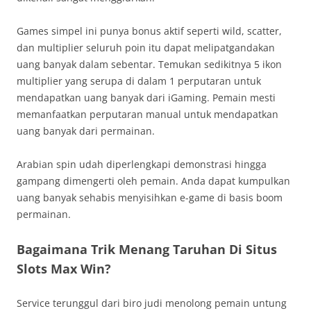
Games simpel ini punya bonus aktif seperti wild, scatter,
dan multiplier seluruh poin itu dapat melipatgandakan
uang banyak dalam sebentar. Temukan sedikitnya 5 ikon
multiplier yang serupa di dalam 1 perputaran untuk
mendapatkan uang banyak dari iGaming. Pemain mesti
memanfaatkan perputaran manual untuk mendapatkan
uang banyak dari permainan.
Arabian spin udah diperlengkapi demonstrasi hingga
gampang dimengerti oleh pemain. Anda dapat kumpulkan
uang banyak sehabis menyisihkan e-game di basis boom
permainan.
Bagaimana Trik Menang Taruhan Di Situs
Slots Max Win?
Service terunggul dari biro judi menolong pemain untung