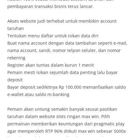
pembayaran transaksi bisnis terus lancar.
Akses website judi terhebat untuk membikin account
taruhan
Tentukan menu daftar untuk isikan data diri
Buat nama account dengan data tambahan seperti e-mail,
nama account, sandi, nomor telpon seluler, dan nomor
rekening
Register akan tuntas dalam kurun 1 menit
Pemain mesti isikan sejumlah data penting lalu bayar
deposit
Bayar deposit sedikitnya Rp 100.000 memanfaatkan saldo
e-wallet atau saldo m-banking
Pemain akan untung semakin banyak seusai pastikan
taruhan dalam website slots ringan max win. Pilih
permainan memberikan keuntungan dari pragmatic play
agar memperoleh RTP 96% diikuti max win sebesar 5000x