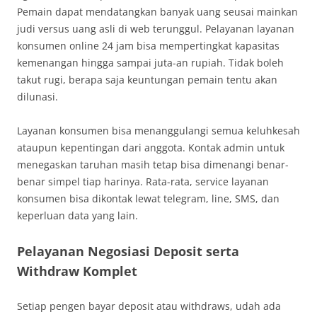
Pemain dapat mendatangkan banyak uang seusai mainkan
judi versus uang asli di web terunggul. Pelayanan layanan
konsumen online 24 jam bisa mempertingkat kapasitas
kemenangan hingga sampai juta-an rupiah. Tidak boleh
takut rugi, berapa saja keuntungan pemain tentu akan
dilunasi.
Layanan konsumen bisa menanggulangi semua keluhkesah
ataupun kepentingan dari anggota. Kontak admin untuk
menegaskan taruhan masih tetap bisa dimenangi benar-
benar simpel tiap harinya. Rata-rata, service layanan
konsumen bisa dikontak lewat telegram, line, SMS, dan
keperluan data yang lain.
Pelayanan Negosiasi Deposit serta
Withdraw Komplet
Setiap pengen bayar deposit atau withdraws, udah ada