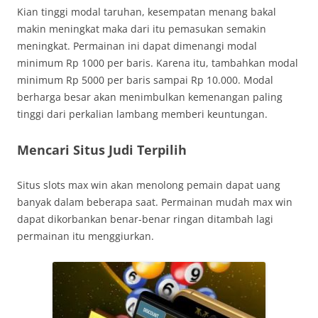
Kian tinggi modal taruhan, kesempatan menang bakal
makin meningkat maka dari itu pemasukan semakin
meningkat. Permainan ini dapat dimenangi modal
minimum Rp 1000 per baris. Karena itu, tambahkan modal
minimum Rp 5000 per baris sampai Rp 10.000. Modal
berharga besar akan menimbulkan kemenangan paling
tinggi dari perkalian lambang memberi keuntungan.
Mencari Situs Judi Terpilih
Situs slots max win akan menolong pemain dapat uang
banyak dalam beberapa saat. Permainan mudah max win
dapat dikorbankan benar-benar ringan ditambah lagi
permainan itu menggiurkan.