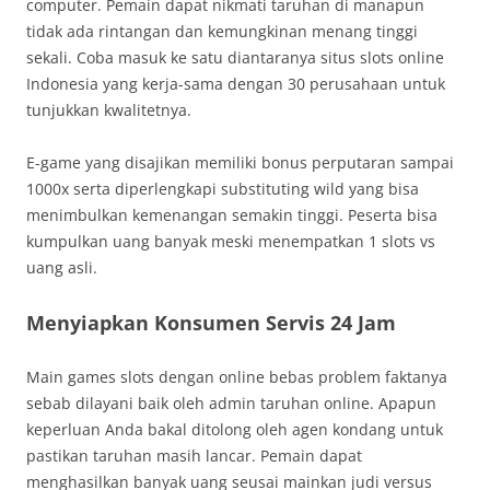
computer. Pemain dapat nikmati taruhan di manapun
tidak ada rintangan dan kemungkinan menang tinggi
sekali. Coba masuk ke satu diantaranya situs slots online
Indonesia yang kerja-sama dengan 30 perusahaan untuk
tunjukkan kwalitetnya.
E-game yang disajikan memiliki bonus perputaran sampai
1000x serta diperlengkapi substituting wild yang bisa
menimbulkan kemenangan semakin tinggi. Peserta bisa
kumpulkan uang banyak meski menempatkan 1 slots vs
uang asli.
Menyiapkan Konsumen Servis 24 Jam
Main games slots dengan online bebas problem faktanya
sebab dilayani baik oleh admin taruhan online. Apapun
keperluan Anda bakal ditolong oleh agen kondang untuk
pastikan taruhan masih lancar. Pemain dapat
menghasilkan banyak uang seusai mainkan judi versus