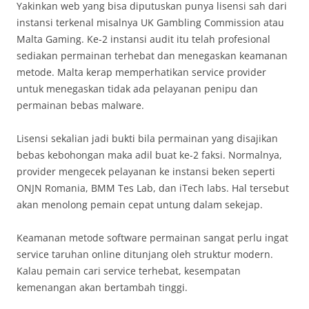
Yakinkan web yang bisa diputuskan punya lisensi sah dari
instansi terkenal misalnya UK Gambling Commission atau
Malta Gaming. Ke-2 instansi audit itu telah profesional
sediakan permainan terhebat dan menegaskan keamanan
metode. Malta kerap memperhatikan service provider
untuk menegaskan tidak ada pelayanan penipu dan
permainan bebas malware.
Lisensi sekalian jadi bukti bila permainan yang disajikan
bebas kebohongan maka adil buat ke-2 faksi. Normalnya,
provider mengecek pelayanan ke instansi beken seperti
ONJN Romania, BMM Tes Lab, dan iTech labs. Hal tersebut
akan menolong pemain cepat untung dalam sekejap.
Keamanan metode software permainan sangat perlu ingat
service taruhan online ditunjang oleh struktur modern.
Kalau pemain cari service terhebat, kesempatan
kemenangan akan bertambah tinggi.