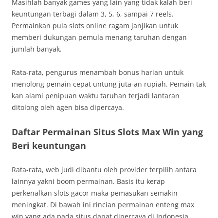
Masihlah banyak games yang lain yang tidak kalah beri
keuntungan terbagi dalam 3, 5, 6, sampai 7 reels.
Permainkan pula slots online ragam janjikan untuk
memberi dukungan pemula menang taruhan dengan
jumlah banyak.
Rata-rata, pengurus menambah bonus harian untuk
menolong pemain cepat untung juta-an rupiah. Pemain tak
kan alami penipuan waktu taruhan terjadi lantaran
ditolong oleh agen bisa dipercaya.
Daftar Permainan Situs Slots Max Win yang
Beri keuntungan
Rata-rata, web judi dibantu oleh provider terpilih antara
lainnya yakni boom permainan. Basis itu kerap
perkenalkan slots gacor maka pemasukan semakin
meningkat. Di bawah ini rincian permainan enteng max
win yang ada pada situs dapat dipercaya di Indonesia.