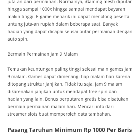
juta-an dari permainan. Normalnya, iGaming mesti diputar
hingga sampai 1000x hingga sampai mendapat bayaran
makin tinggi. E-game menarik ini dapat menolong peserta
untung juta-an rupiah dalam beberapa saat. Banyak
hadiah yang dapat dicapai seusai putar permainan dengan
auto spin.
Bermain Permainan Jam 9 Malam
Temukan keuntungan paling tinggi selesai main games jam
9 malam. Games dapat dimenangi tiap malam hari karena
ditopang struktur janjikan. Tidak itu saja, jam 9 malam
dikarenakan janjikan untuk mendapat free spin dan
hadiah yang lain. Bonus perputaran gratis bisa disatukan
bermain permainan malam hari. Mencari info dari
streamer slots buat memperoleh data tambahan.
Pasang Taruhan Minimum Rp 1000 Per Baris