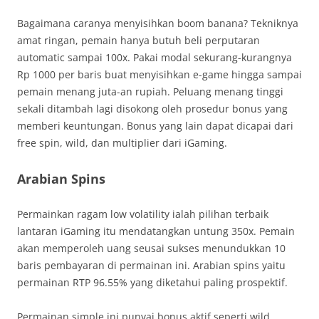
Bagaimana caranya menyisihkan boom banana? Tekniknya
amat ringan, pemain hanya butuh beli perputaran
automatic sampai 100x. Pakai modal sekurang-kurangnya
Rp 1000 per baris buat menyisihkan e-game hingga sampai
pemain menang juta-an rupiah. Peluang menang tinggi
sekali ditambah lagi disokong oleh prosedur bonus yang
memberi keuntungan. Bonus yang lain dapat dicapai dari
free spin, wild, dan multiplier dari iGaming.
Arabian Spins
Permainkan ragam low volatility ialah pilihan terbaik
lantaran iGaming itu mendatangkan untung 350x. Pemain
akan memperoleh uang seusai sukses menundukkan 10
baris pembayaran di permainan ini. Arabian spins yaitu
permainan RTP 96.55% yang diketahui paling prospektif.
Permainan simple ini punyai bonus aktif seperti wild,