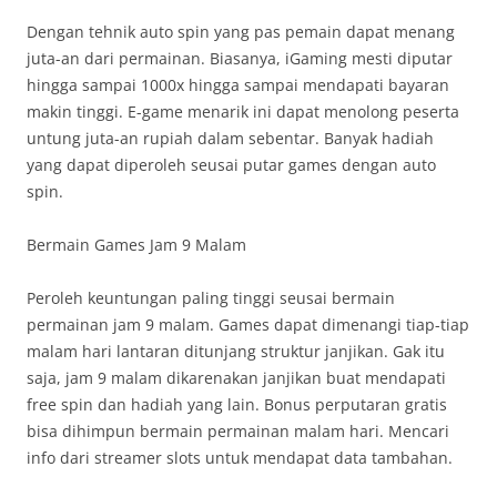
Dengan tehnik auto spin yang pas pemain dapat menang
juta-an dari permainan. Biasanya, iGaming mesti diputar
hingga sampai 1000x hingga sampai mendapati bayaran
makin tinggi. E-game menarik ini dapat menolong peserta
untung juta-an rupiah dalam sebentar. Banyak hadiah
yang dapat diperoleh seusai putar games dengan auto
spin.
Bermain Games Jam 9 Malam
Peroleh keuntungan paling tinggi seusai bermain
permainan jam 9 malam. Games dapat dimenangi tiap-tiap
malam hari lantaran ditunjang struktur janjikan. Gak itu
saja, jam 9 malam dikarenakan janjikan buat mendapati
free spin dan hadiah yang lain. Bonus perputaran gratis
bisa dihimpun bermain permainan malam hari. Mencari
info dari streamer slots untuk mendapat data tambahan.