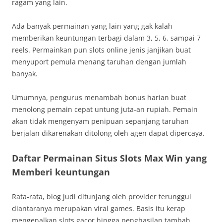
ragam yang lain.
Ada banyak permainan yang lain yang gak kalah
memberikan keuntungan terbagi dalam 3, 5, 6, sampai 7
reels. Permainkan pun slots online jenis janjikan buat
menyuport pemula menang taruhan dengan jumlah
banyak.
Umumnya, pengurus menambah bonus harian buat
menolong pemain cepat untung juta-an rupiah. Pemain
akan tidak mengenyam penipuan sepanjang taruhan
berjalan dikarenakan ditolong oleh agen dapat dipercaya.
Daftar Permainan Situs Slots Max Win yang
Memberi keuntungan
Rata-rata, blog judi ditunjang oleh provider terunggul
diantaranya merupakan viral games. Basis itu kerap
mengenalkan slots gacor hingga penghasilan tambah