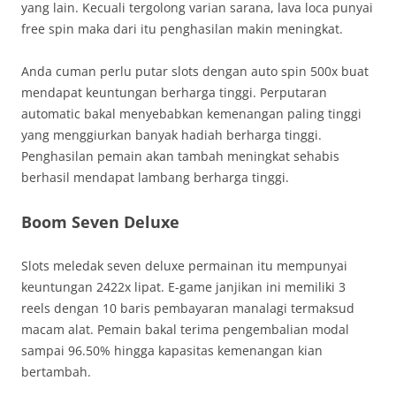
yang lain. Kecuali tergolong varian sarana, lava loca punyai
free spin maka dari itu penghasilan makin meningkat.
Anda cuman perlu putar slots dengan auto spin 500x buat
mendapat keuntungan berharga tinggi. Perputaran
automatic bakal menyebabkan kemenangan paling tinggi
yang menggiurkan banyak hadiah berharga tinggi.
Penghasilan pemain akan tambah meningkat sehabis
berhasil mendapat lambang berharga tinggi.
Boom Seven Deluxe
Slots meledak seven deluxe permainan itu mempunyai
keuntungan 2422x lipat. E-game janjikan ini memiliki 3
reels dengan 10 baris pembayaran manalagi termaksud
macam alat. Pemain bakal terima pengembalian modal
sampai 96.50% hingga kapasitas kemenangan kian
bertambah.