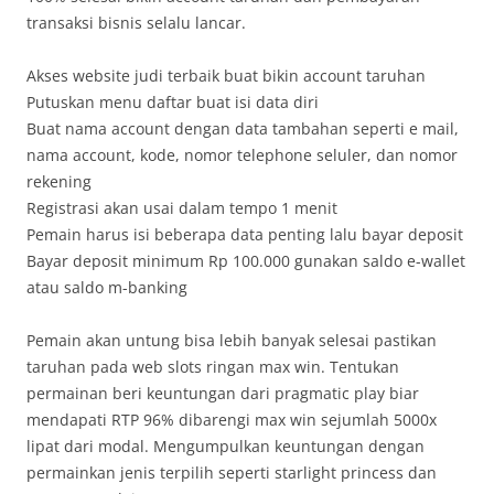
transaksi bisnis selalu lancar.
Akses website judi terbaik buat bikin account taruhan
Putuskan menu daftar buat isi data diri
Buat nama account dengan data tambahan seperti e mail,
nama account, kode, nomor telephone seluler, dan nomor
rekening
Registrasi akan usai dalam tempo 1 menit
Pemain harus isi beberapa data penting lalu bayar deposit
Bayar deposit minimum Rp 100.000 gunakan saldo e-wallet
atau saldo m-banking
Pemain akan untung bisa lebih banyak selesai pastikan
taruhan pada web slots ringan max win. Tentukan
permainan beri keuntungan dari pragmatic play biar
mendapati RTP 96% dibarengi max win sejumlah 5000x
lipat dari modal. Mengumpulkan keuntungan dengan
permainkan jenis terpilih seperti starlight princess dan