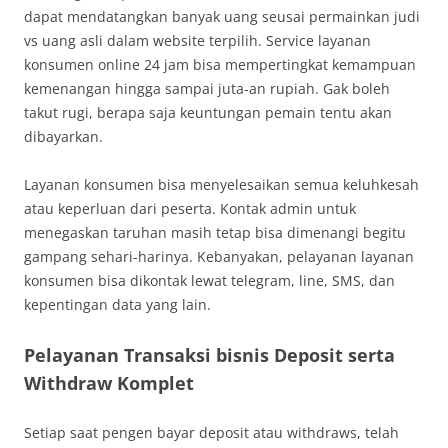
dapat mendatangkan banyak uang seusai permainkan judi
vs uang asli dalam website terpilih. Service layanan
konsumen online 24 jam bisa mempertingkat kemampuan
kemenangan hingga sampai juta-an rupiah. Gak boleh
takut rugi, berapa saja keuntungan pemain tentu akan
dibayarkan.
Layanan konsumen bisa menyelesaikan semua keluhkesah
atau keperluan dari peserta. Kontak admin untuk
menegaskan taruhan masih tetap bisa dimenangi begitu
gampang sehari-harinya. Kebanyakan, pelayanan layanan
konsumen bisa dikontak lewat telegram, line, SMS, dan
kepentingan data yang lain.
Pelayanan Transaksi bisnis Deposit serta
Withdraw Komplet
Setiap saat pengen bayar deposit atau withdraws, telah