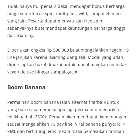
Tidak hanya itu, pemain bakal mendapat bonus berharga
tinggi seperti free spin, multiplier, wild, sampai elemen
yang lain. Peserta dapat menyatukan free spin
sebanyaknya buat mendapat keuntungan berharga tinggi
dari iGaming.
Diperlukan ongkos Rp 500.000 buat mengalahkan ragam 10
line janjikan karena iGaming uang asli. Modal yang udah
dipersiapkan bakal dipakai untuk modal mainkan meledak
seven deluxe hingga sampai gacor.
Boom Banana
Permainan boom banana ialah alternatif terbaik untuk
yang baru saja memulai apa lagi permainan menarik ini
miliki hadiah 2500x. Pemain akan mendapati kemenangan
seusai mengalahkan 10 pay line. Viral banana punyai RTP
96% dan terhitung jenis media maka pemasukan tambah