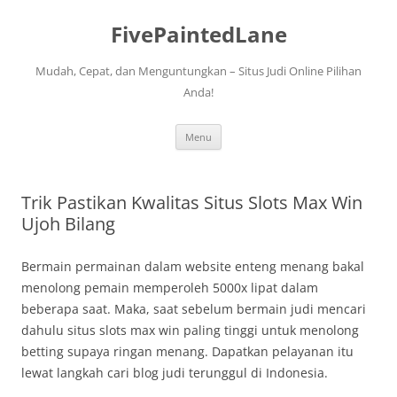
FivePaintedLane
Mudah, Cepat, dan Menguntungkan – Situs Judi Online Pilihan
Anda!
Skip
Menu
to
content
Trik Pastikan Kwalitas Situs Slots Max Win
Ujoh Bilang
Bermain permainan dalam website enteng menang bakal
menolong pemain memperoleh 5000x lipat dalam
beberapa saat. Maka, saat sebelum bermain judi mencari
dahulu situs slots max win paling tinggi untuk menolong
betting supaya ringan menang. Dapatkan pelayanan itu
lewat langkah cari blog judi terunggul di Indonesia.