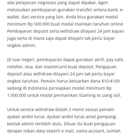
ada pelayanan negosiasi yang dapat dipakai. Agen
meluluskan pembayaran gunakan transfer antara bank, e-
wallet, dan service yang lain. Anda bisa gunakan modal
minimum Rp 500.000 buat modal mainkan taruhan online.
Pembayaran deposit serta withdraw dilayani 24 jam kapan
juga serta di mana saja dapat dilayani tak perlu bayar
ongkos admin.
Di luar negeri, pembayaran dapat gunakan skrill, pay safe,
neteller, visa, dan mastercard buat deposit. Pengajuan
deposit atau withdraw dilayani 24 jam tak perlu bayar
ongkos taruhan. Pemain harus keluarkan dana $10-$100
sedang di Indonesia persiapkan modal minimum Rp
1.000.000 untuk modal permainkan iGaming vs uang asli.
Untuk service withdraw diolah 2 menit seusai pemain
ajukan ambil tunai. Ajukan ambil tunai amat gampang,
kontak admin terlebih dulu. Diluar itu buat pengajuan
dengan isikan data seperti e mail, nama account, jumlah