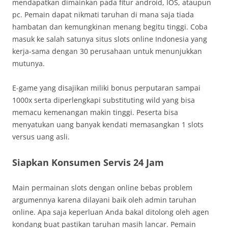
mendapatkan dimainkan pada fitur android, IOS, ataupun
pc. Pemain dapat nikmati taruhan di mana saja tiada
hambatan dan kemungkinan menang begitu tinggi. Coba
masuk ke salah satunya situs slots online Indonesia yang
kerja-sama dengan 30 perusahaan untuk menunjukkan
mutunya.
E-game yang disajikan miliki bonus perputaran sampai
1000x serta diperlengkapi substituting wild yang bisa
memacu kemenangan makin tinggi. Peserta bisa
menyatukan uang banyak kendati memasangkan 1 slots
versus uang asli.
Siapkan Konsumen Servis 24 Jam
Main permainan slots dengan online bebas problem
argumennya karena dilayani baik oleh admin taruhan
online. Apa saja keperluan Anda bakal ditolong oleh agen
kondang buat pastikan taruhan masih lancar. Pemain