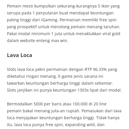
Pemain mesti kumpulkan sekurang-kurangnya 5 ikon yang
serupa pada 1 perputaran buat mendapat keuntungan
paling tinggi dari iGaming. Permainan memiliki free spin
yang prospektif untuk menolong pemain menang taruhan.
Pakai modal minimum 1 juta untuk menaklukkan viral gold
dalam website enteng max win.
Lava Loca
Slots lava loca yakni permainan dengan RTP 96.33% yang
diketahui ringan menang. E-game jenis sarana ini
tawarkan keuntungan berharga tinggi dalam sebentar.
Slots janjikan ini punya keuntungan 1303x lipat dari modal.
Bermodalkan 5000 per baris atau 100.000 di 20 line
pemain bakal menang juta-an rupiah. Pemasukan dari lava
loca menjajakan keuntungan berharga tinggi. Tidak hanya
itu, lava loca punya free spin, expanding wild, dan