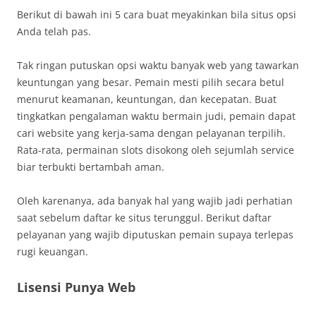
Berikut di bawah ini 5 cara buat meyakinkan bila situs opsi
Anda telah pas.
Tak ringan putuskan opsi waktu banyak web yang tawarkan
keuntungan yang besar. Pemain mesti pilih secara betul
menurut keamanan, keuntungan, dan kecepatan. Buat
tingkatkan pengalaman waktu bermain judi, pemain dapat
cari website yang kerja-sama dengan pelayanan terpilih.
Rata-rata, permainan slots disokong oleh sejumlah service
biar terbukti bertambah aman.
Oleh karenanya, ada banyak hal yang wajib jadi perhatian
saat sebelum daftar ke situs terunggul. Berikut daftar
pelayanan yang wajib diputuskan pemain supaya terlepas
rugi keuangan.
Lisensi Punya Web