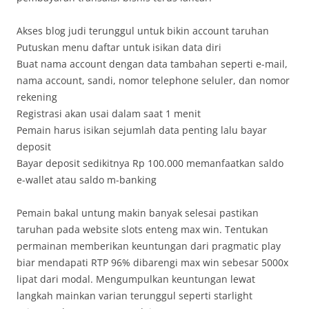
Akses blog judi terunggul untuk bikin account taruhan
Putuskan menu daftar untuk isikan data diri
Buat nama account dengan data tambahan seperti e-mail,
nama account, sandi, nomor telephone seluler, dan nomor
rekening
Registrasi akan usai dalam saat 1 menit
Pemain harus isikan sejumlah data penting lalu bayar
deposit
Bayar deposit sedikitnya Rp 100.000 memanfaatkan saldo
e-wallet atau saldo m-banking
Pemain bakal untung makin banyak selesai pastikan
taruhan pada website slots enteng max win. Tentukan
permainan memberikan keuntungan dari pragmatic play
biar mendapati RTP 96% dibarengi max win sebesar 5000x
lipat dari modal. Mengumpulkan keuntungan lewat
langkah mainkan varian terunggul seperti starlight