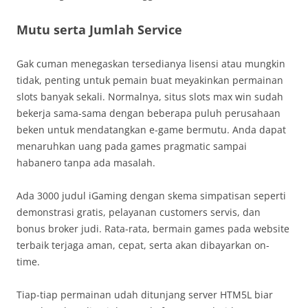
Mutu serta Jumlah Service
Gak cuman menegaskan tersedianya lisensi atau mungkin
tidak, penting untuk pemain buat meyakinkan permainan
slots banyak sekali. Normalnya, situs slots max win sudah
bekerja sama-sama dengan beberapa puluh perusahaan
beken untuk mendatangkan e-game bermutu. Anda dapat
menaruhkan uang pada games pragmatic sampai
habanero tanpa ada masalah.
Ada 3000 judul iGaming dengan skema simpatisan seperti
demonstrasi gratis, pelayanan customers servis, dan
bonus broker judi. Rata-rata, bermain games pada website
terbaik terjaga aman, cepat, serta akan dibayarkan on-
time.
Tiap-tiap permainan udah ditunjang server HTM5L biar