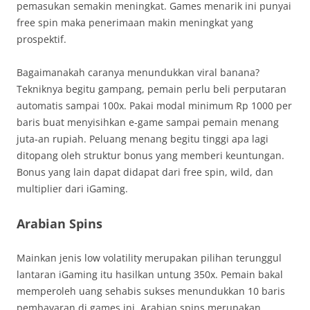
pemasukan semakin meningkat. Games menarik ini punyai
free spin maka penerimaan makin meningkat yang
prospektif.
Bagaimanakah caranya menundukkan viral banana?
Tekniknya begitu gampang, pemain perlu beli perputaran
automatis sampai 100x. Pakai modal minimum Rp 1000 per
baris buat menyisihkan e-game sampai pemain menang
juta-an rupiah. Peluang menang begitu tinggi apa lagi
ditopang oleh struktur bonus yang memberi keuntungan.
Bonus yang lain dapat didapat dari free spin, wild, dan
multiplier dari iGaming.
Arabian Spins
Mainkan jenis low volatility merupakan pilihan terunggul
lantaran iGaming itu hasilkan untung 350x. Pemain bakal
memperoleh uang sehabis sukses menundukkan 10 baris
pembayaran di games ini. Arabian spins merupakan