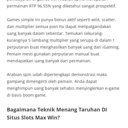
permainan RTP 96.55% yang diketahui sangat prospektif.
Games simple ini punya bonus aktif seperti wild, scatter,
dan multiplier semua poin itu dapat melipatgandakan
uang banyak dalam sebentar. Temukan sekurang-
kurangnya 5 lambang multiplier yang serupa di dalam 1
perputaran buat menghasilkan banyak uang dari iGaming.
Pemain mesti gunakan perputaran manual buat
mendapatkan uang banyak dari permainan.
Arabian spin udah diperlengkapi demonstrasi maka
gampang dimengerti oleh pemain. Anda dapat
menghimpun uang banyak sehabis menyingkirkan e-game
di basis boom game.
Bagaimana Teknik Menang Taruhan Di
Situs Slots Max Win?