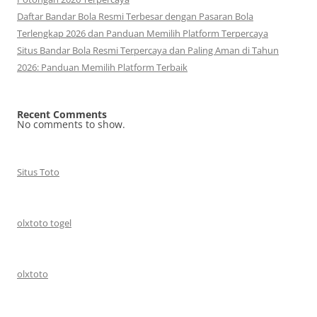
Daftar Bandar Bola Resmi Terbesar dengan Pasaran Bola
Terlengkap 2026 dan Panduan Memilih Platform Terpercaya
Situs Bandar Bola Resmi Terpercaya dan Paling Aman di Tahun
2026: Panduan Memilih Platform Terbaik
Recent Comments
No comments to show.
Situs Toto
olxtoto togel
olxtoto