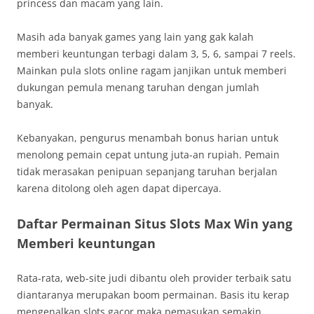
princess dan macam yang lain.
Masih ada banyak games yang lain yang gak kalah
memberi keuntungan terbagi dalam 3, 5, 6, sampai 7 reels.
Mainkan pula slots online ragam janjikan untuk memberi
dukungan pemula menang taruhan dengan jumlah
banyak.
Kebanyakan, pengurus menambah bonus harian untuk
menolong pemain cepat untung juta-an rupiah. Pemain
tidak merasakan penipuan sepanjang taruhan berjalan
karena ditolong oleh agen dapat dipercaya.
Daftar Permainan Situs Slots Max Win yang
Memberi keuntungan
Rata-rata, web-site judi dibantu oleh provider terbaik satu
diantaranya merupakan boom permainan. Basis itu kerap
mengenalkan slots gacor maka pemasukan semakin