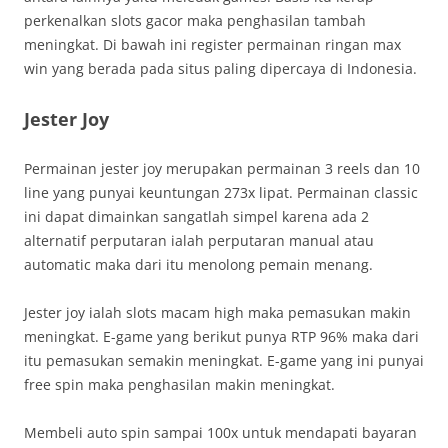
perkenalkan slots gacor maka penghasilan tambah
meningkat. Di bawah ini register permainan ringan max
win yang berada pada situs paling dipercaya di Indonesia.
Jester Joy
Permainan jester joy merupakan permainan 3 reels dan 10
line yang punyai keuntungan 273x lipat. Permainan classic
ini dapat dimainkan sangatlah simpel karena ada 2
alternatif perputaran ialah perputaran manual atau
automatic maka dari itu menolong pemain menang.
Jester joy ialah slots macam high maka pemasukan makin
meningkat. E-game yang berikut punya RTP 96% maka dari
itu pemasukan semakin meningkat. E-game yang ini punyai
free spin maka penghasilan makin meningkat.
Membeli auto spin sampai 100x untuk mendapati bayaran