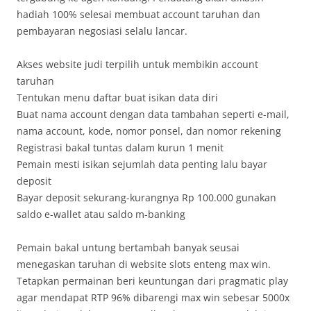
hadiah 100% selesai membuat account taruhan dan
pembayaran negosiasi selalu lancar.
Akses website judi terpilih untuk membikin account
taruhan
Tentukan menu daftar buat isikan data diri
Buat nama account dengan data tambahan seperti e-mail,
nama account, kode, nomor ponsel, dan nomor rekening
Registrasi bakal tuntas dalam kurun 1 menit
Pemain mesti isikan sejumlah data penting lalu bayar
deposit
Bayar deposit sekurang-kurangnya Rp 100.000 gunakan
saldo e-wallet atau saldo m-banking
Pemain bakal untung bertambah banyak seusai
menegaskan taruhan di website slots enteng max win.
Tetapkan permainan beri keuntungan dari pragmatic play
agar mendapat RTP 96% dibarengi max win sebesar 5000x