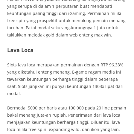
yang serupa di dalam 1 perputaran buat mendapati
keuntungan paling tinggi dari iGaming. Permainan miliki
free spin yang prospektif untuk menolong pemain menang
taruhan. Pakai modal sekurang-kurangnya 1 juta untuk
taklukkan meledak gold dalam web enteng max win.
Lava Loca
Slots lava loca merupakan permainan dengan RTP 96.33%
yang diketahui enteng menang. E-game ragam media ini
tawarkan keuntungan berharga tinggi dalam beberapa
saat. Slots janjikan ini punyai keuntungan 1303x lipat dari
modal.
Bermodal 5000 per baris atau 100.000 pada 20 line pemain
bakal menang juta-an rupiah. Penerimaan dari lava loca
menjajakan keuntungan berharga tinggi. Diluar itu, lava
loca miliki free spin, expanding wild, dan ikon yang lain.