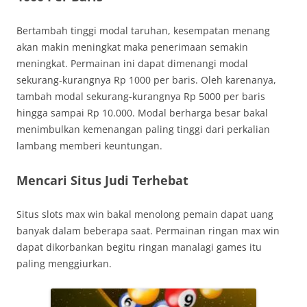
Bertambah tinggi modal taruhan, kesempatan menang
akan makin meningkat maka penerimaan semakin
meningkat. Permainan ini dapat dimenangi modal
sekurang-kurangnya Rp 1000 per baris. Oleh karenanya,
tambah modal sekurang-kurangnya Rp 5000 per baris
hingga sampai Rp 10.000. Modal berharga besar bakal
menimbulkan kemenangan paling tinggi dari perkalian
lambang memberi keuntungan.
Mencari Situs Judi Terhebat
Situs slots max win bakal menolong pemain dapat uang
banyak dalam beberapa saat. Permainan ringan max win
dapat dikorbankan begitu ringan manalagi games itu
paling menggiurkan.