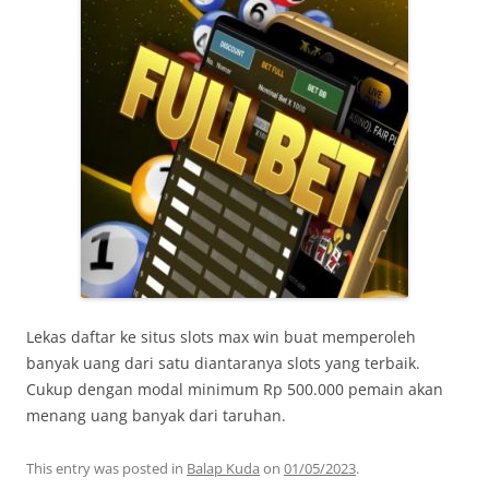
Lekas daftar ke situs slots max win buat memperoleh
banyak uang dari satu diantaranya slots yang terbaik.
Cukup dengan modal minimum Rp 500.000 pemain akan
menang uang banyak dari taruhan.
This entry was posted in
Balap Kuda
on
01/05/2023
.