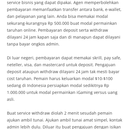
service bisnis yang dapat dipakai. Agen memperbolehkan
pembayaran memanfaatkan transfer antara bank, e-wallet,
dan pelayanan yang lain. Anda bisa memakai modal
sekurang-kurangnya Rp 500.000 buat modal permainkan
taruhan online. Pembayaran deposit serta withdraw
dilayani 24 jam kapan saja dan di manapun dapat dilayani
tanpa bayar ongkos admin.
Di luar negeri, pembayaran dapat memakai skrill, pay safe,
neteller, visa, dan mastercard untuk deposit. Pengajuan
deposit ataupun withdraw dilayani 24 jam tak mesti bayar
cost taruhan. Pemain harus keluarkan modal $10-$100
sedang di Indonesia persiapkan modal sedikitnya Rp
1.000.000 untuk modal permainkan iGaming versus uang
asli.
Buat service withdraw diolah 2 menit sesudah pemain
ajukan ambil tunai. Ajukan ambil tunai amat simpel, kontak
admin lebih dulu. Diluar itu buat pengajuan dengan isikan