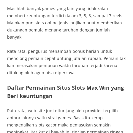
Masihlah banyak games yang lain yang tidak kalah
memberi keuntungan terdiri dalam 3, 5, 6, sampai 7 reels.
Mainkan pun slots online jenis janjikan buat memberikan
dukungan pemula menang taruhan dengan jumlah
banyak.
Rata-rata, pengurus menambah bonus harian untuk
menolong pemain cepat untung juta-an rupiah. Pemain tak
kan merasakan penipuan waktu taruhan terjadi karena
ditolong oleh agen bisa dipercaya.
Daftar Permainan Situs Slots Max Win yang
Beri keuntungan
Rata-rata, web-site judi ditunjang oleh provider terpilih
antara lainnya yaitu viral games. Basis itu kerap
mengenalkan slots gacor maka pemasukan semakin
meningkat. Berikut di bawah ini rincian permainan ringan