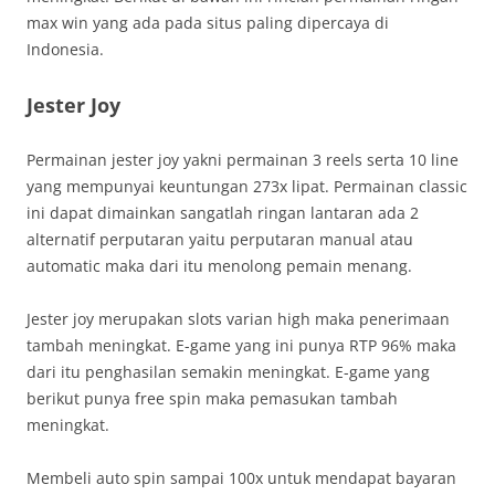
max win yang ada pada situs paling dipercaya di
Indonesia.
Jester Joy
Permainan jester joy yakni permainan 3 reels serta 10 line
yang mempunyai keuntungan 273x lipat. Permainan classic
ini dapat dimainkan sangatlah ringan lantaran ada 2
alternatif perputaran yaitu perputaran manual atau
automatic maka dari itu menolong pemain menang.
Jester joy merupakan slots varian high maka penerimaan
tambah meningkat. E-game yang ini punya RTP 96% maka
dari itu penghasilan semakin meningkat. E-game yang
berikut punya free spin maka pemasukan tambah
meningkat.
Membeli auto spin sampai 100x untuk mendapat bayaran