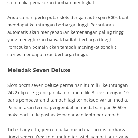
spin maka pemasukan tambah meningkat.
Anda cuman perlu putar slots dengan auto spin 500x buat
mendapat keuntungan berharga tinggi. Perputaran
automatis akan menyebabkan kemenangan paling tinggi
yang menggiurkan banyak hadiah berharga tinggi.
Pemasukan pemain akan tambah meningkat sehabis
sukses mendapat ikon berharga tinggi.
Meledak Seven Deluxe
Slots boom seven deluxe permainan itu miliki keuntungan
2422x lipat. E-game janjikan ini memiliki 3 reels dengan 10
baris pembayaran ditambah lagi termaksud varian media.
Pemain akan terima pengembalian modal sampai 96.50%
maka dari itu kapasitas kemenangan lebih bertambah.
Tidak hanya itu, pemain bakal mendapat bonus berharga
tinggi seperti free spin, multiplier, wild, sampai butir yang