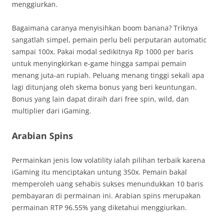
menggiurkan.
Bagaimana caranya menyisihkan boom banana? Triknya
sangatlah simpel, pemain perlu beli perputaran automatic
sampai 100x. Pakai modal sedikitnya Rp 1000 per baris
untuk menyingkirkan e-game hingga sampai pemain
menang juta-an rupiah. Peluang menang tinggi sekali apa
lagi ditunjang oleh skema bonus yang beri keuntungan.
Bonus yang lain dapat diraih dari free spin, wild, dan
multiplier dari iGaming.
Arabian Spins
Permainkan jenis low volatility ialah pilihan terbaik karena
iGaming itu menciptakan untung 350x. Pemain bakal
memperoleh uang sehabis sukses menundukkan 10 baris
pembayaran di permainan ini. Arabian spins merupakan
permainan RTP 96.55% yang diketahui menggiurkan.