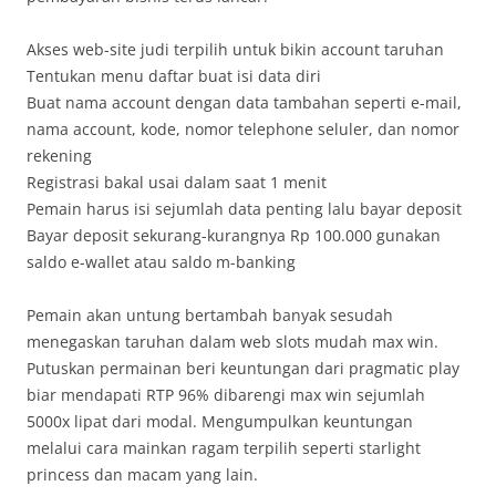
Akses web-site judi terpilih untuk bikin account taruhan
Tentukan menu daftar buat isi data diri
Buat nama account dengan data tambahan seperti e-mail,
nama account, kode, nomor telephone seluler, dan nomor
rekening
Registrasi bakal usai dalam saat 1 menit
Pemain harus isi sejumlah data penting lalu bayar deposit
Bayar deposit sekurang-kurangnya Rp 100.000 gunakan
saldo e-wallet atau saldo m-banking
Pemain akan untung bertambah banyak sesudah
menegaskan taruhan dalam web slots mudah max win.
Putuskan permainan beri keuntungan dari pragmatic play
biar mendapati RTP 96% dibarengi max win sejumlah
5000x lipat dari modal. Mengumpulkan keuntungan
melalui cara mainkan ragam terpilih seperti starlight
princess dan macam yang lain.