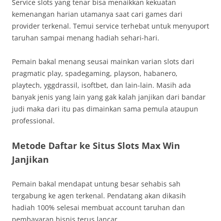
Service slots yang tenar bisa menaikkan kekuatan
kemenangan harian utamanya saat cari games dari
provider terkenal. Temui service terhebat untuk menyuport
taruhan sampai menang hadiah sehari-hari.
Pemain bakal menang seusai mainkan varian slots dari
pragmatic play, spadegaming, playson, habanero,
playtech, yggdrassil, isoftbet, dan lain-lain. Masih ada
banyak jenis yang lain yang gak kalah janjikan dari bandar
judi maka dari itu pas dimainkan sama pemula ataupun
professional.
Metode Daftar ke Situs Slots Max Win
Janjikan
Pemain bakal mendapat untung besar sehabis sah
tergabung ke agen terkenal. Pendatang akan dikasih
hadiah 100% selesai membuat account taruhan dan
pembayaran bisnis terus lancar.