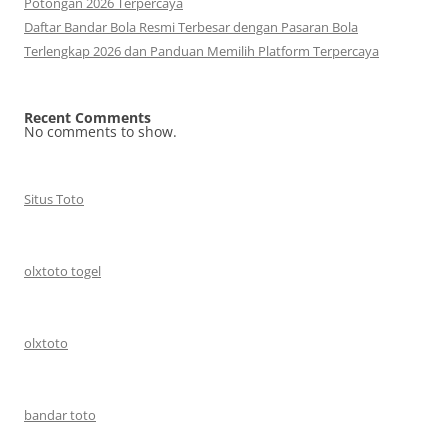
Potongan 2026 Terpercaya
Daftar Bandar Bola Resmi Terbesar dengan Pasaran Bola
Terlengkap 2026 dan Panduan Memilih Platform Terpercaya
Recent Comments
No comments to show.
Situs Toto
olxtoto togel
olxtoto
bandar toto