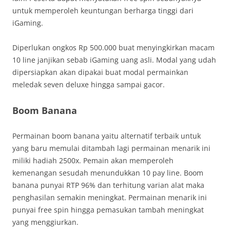
untuk memperoleh keuntungan berharga tinggi dari
iGaming.
Diperlukan ongkos Rp 500.000 buat menyingkirkan macam
10 line janjikan sebab iGaming uang asli. Modal yang udah
dipersiapkan akan dipakai buat modal permainkan
meledak seven deluxe hingga sampai gacor.
Boom Banana
Permainan boom banana yaitu alternatif terbaik untuk
yang baru memulai ditambah lagi permainan menarik ini
miliki hadiah 2500x. Pemain akan memperoleh
kemenangan sesudah menundukkan 10 pay line. Boom
banana punyai RTP 96% dan terhitung varian alat maka
penghasilan semakin meningkat. Permainan menarik ini
punyai free spin hingga pemasukan tambah meningkat
yang menggiurkan.