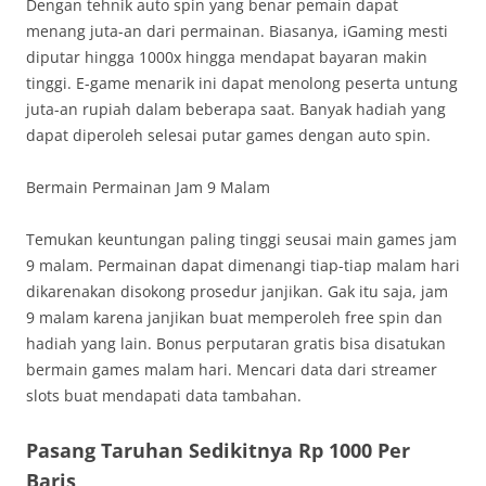
Dengan tehnik auto spin yang benar pemain dapat
menang juta-an dari permainan. Biasanya, iGaming mesti
diputar hingga 1000x hingga mendapat bayaran makin
tinggi. E-game menarik ini dapat menolong peserta untung
juta-an rupiah dalam beberapa saat. Banyak hadiah yang
dapat diperoleh selesai putar games dengan auto spin.
Bermain Permainan Jam 9 Malam
Temukan keuntungan paling tinggi seusai main games jam
9 malam. Permainan dapat dimenangi tiap-tiap malam hari
dikarenakan disokong prosedur janjikan. Gak itu saja, jam
9 malam karena janjikan buat memperoleh free spin dan
hadiah yang lain. Bonus perputaran gratis bisa disatukan
bermain games malam hari. Mencari data dari streamer
slots buat mendapati data tambahan.
Pasang Taruhan Sedikitnya Rp 1000 Per
Baris