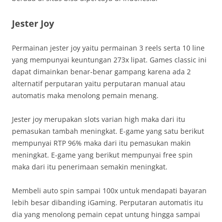
Jester Joy
Permainan jester joy yaitu permainan 3 reels serta 10 line
yang mempunyai keuntungan 273x lipat. Games classic ini
dapat dimainkan benar-benar gampang karena ada 2
alternatif perputaran yaitu perputaran manual atau
automatis maka menolong pemain menang.
Jester joy merupakan slots varian high maka dari itu
pemasukan tambah meningkat. E-game yang satu berikut
mempunyai RTP 96% maka dari itu pemasukan makin
meningkat. E-game yang berikut mempunyai free spin
maka dari itu penerimaan semakin meningkat.
Membeli auto spin sampai 100x untuk mendapati bayaran
lebih besar dibanding iGaming. Perputaran automatis itu
dia yang menolong pemain cepat untung hingga sampai