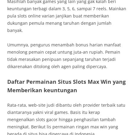
Masihlah banyak games yang lain yang gak kalah beri
keuntungan terbagi dalam 3, 5, 6, sampai 7 reels. Mainkan
pula slots online varian janjikan buat memberikan
dukungan pemula menang taruhan dengan jumlah
banyak.
Umumnya, pengurus menambah bonus harian manfaat
menolong pemain cepat untung juta-an rupiah. Pemain
tidak merasakan penipuan sepanjang taruhan terjadi
dikarenakan ditolong oleh agen paling dipercaya.
Daftar Permainan Situs Slots Max Win yang
Memberikan keuntungan
Rata-rata, web-site judi dibantu oleh provider terbaik satu
diantaranya yakni viral games. Basis itu kerap
mengenalkan slots gacor hingga penghasilan tambah
meningkat. Berikut lis permainan ringan max win yang
berada di situs bisa dipercaya di Indonesia.