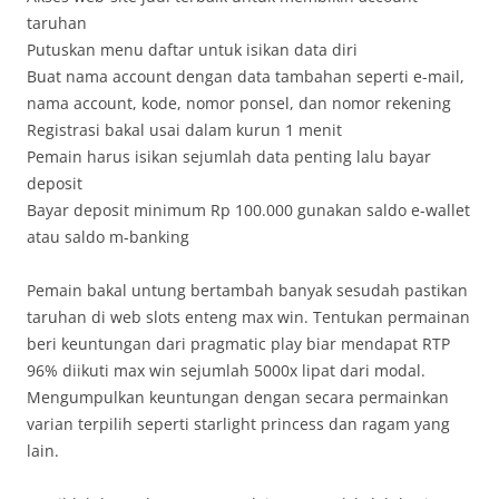
taruhan
Putuskan menu daftar untuk isikan data diri
Buat nama account dengan data tambahan seperti e-mail,
nama account, kode, nomor ponsel, dan nomor rekening
Registrasi bakal usai dalam kurun 1 menit
Pemain harus isikan sejumlah data penting lalu bayar
deposit
Bayar deposit minimum Rp 100.000 gunakan saldo e-wallet
atau saldo m-banking
Pemain bakal untung bertambah banyak sesudah pastikan
taruhan di web slots enteng max win. Tentukan permainan
beri keuntungan dari pragmatic play biar mendapat RTP
96% diikuti max win sejumlah 5000x lipat dari modal.
Mengumpulkan keuntungan dengan secara permainkan
varian terpilih seperti starlight princess dan ragam yang
lain.