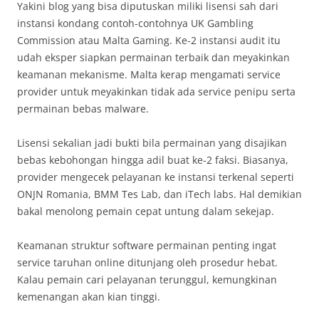
Yakini blog yang bisa diputuskan miliki lisensi sah dari
instansi kondang contoh-contohnya UK Gambling
Commission atau Malta Gaming. Ke-2 instansi audit itu
udah eksper siapkan permainan terbaik dan meyakinkan
keamanan mekanisme. Malta kerap mengamati service
provider untuk meyakinkan tidak ada service penipu serta
permainan bebas malware.
Lisensi sekalian jadi bukti bila permainan yang disajikan
bebas kebohongan hingga adil buat ke-2 faksi. Biasanya,
provider mengecek pelayanan ke instansi terkenal seperti
ONJN Romania, BMM Tes Lab, dan iTech labs. Hal demikian
bakal menolong pemain cepat untung dalam sekejap.
Keamanan struktur software permainan penting ingat
service taruhan online ditunjang oleh prosedur hebat.
Kalau pemain cari pelayanan terunggul, kemungkinan
kemenangan akan kian tinggi.