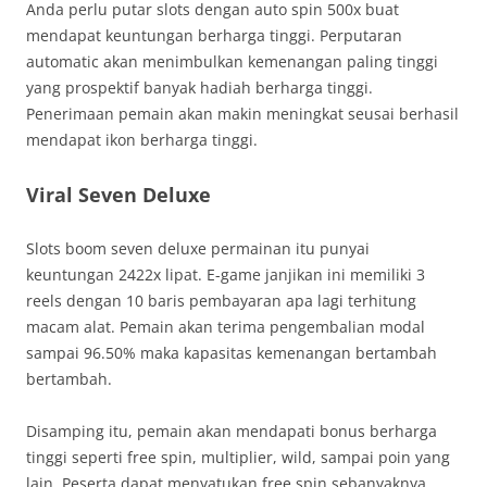
Anda perlu putar slots dengan auto spin 500x buat
mendapat keuntungan berharga tinggi. Perputaran
automatic akan menimbulkan kemenangan paling tinggi
yang prospektif banyak hadiah berharga tinggi.
Penerimaan pemain akan makin meningkat seusai berhasil
mendapat ikon berharga tinggi.
Viral Seven Deluxe
Slots boom seven deluxe permainan itu punyai
keuntungan 2422x lipat. E-game janjikan ini memiliki 3
reels dengan 10 baris pembayaran apa lagi terhitung
macam alat. Pemain akan terima pengembalian modal
sampai 96.50% maka kapasitas kemenangan bertambah
bertambah.
Disamping itu, pemain akan mendapati bonus berharga
tinggi seperti free spin, multiplier, wild, sampai poin yang
lain. Peserta dapat menyatukan free spin sebanyaknya