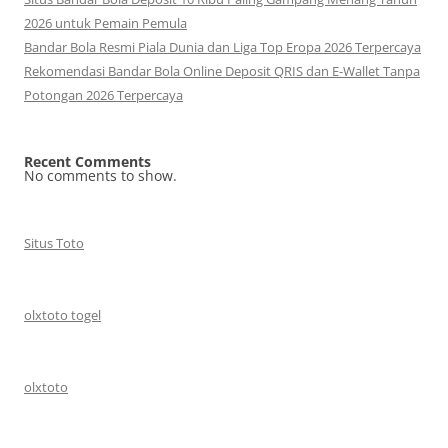
2026 untuk Pemain Pemula
Bandar Bola Resmi Piala Dunia dan Liga Top Eropa 2026 Terpercaya
Rekomendasi Bandar Bola Online Deposit QRIS dan E-Wallet Tanpa
Potongan 2026 Terpercaya
Recent Comments
No comments to show.
Situs Toto
olxtoto togel
olxtoto