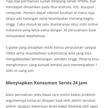
Tiap-tiap permainan sudah ditopang server HTM5L biar
mendapat dimainkan pada fitur android, IOS, ataupun
computer. Pemain dapat nikmati taruhan di mana saja
tanpa ada halangan serta kesempatan menang begitu
tinggi. Coba masuk ke satu diantaranya situs slots online
Indonesia yang kerja-sama dengan 30 perusahaan buat
menyatakan kwalitetnya.
E-game yang disiapkan miliki bonus perputaran sampai
1000x serta ditambahkan substituting wild yang bisa
mengakibatkan kemenangan semakin tinggi. Peserta bisa
menghimpun uang banyak kendati pun menempatkan 1
slots vs uang asli.
Menyiapkan Konsumen Servis 24 Jam
Main permainan slots lewat cara online bebas problem
argumennya lantaran dilayani baik oleh admin taruhan
online. Apapun keperluan Anda bakal ditolong oleh agen