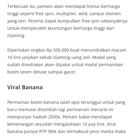
Terkecuali itu, pemain akan mendapat bonus berharga
tinggi seperti free spin, multiplier, wild, sampai elemen
yang lain. Peserta dapat kumpulkan free spin sebanyaknya
untuk memperoleh keuntungan berharga tinggi dari
iGaming.
Diperlukan ongkos Rp 500.000 buat menundukkan macam
10 line janjikan sebab iGaming uang asli. Modal yang
sudah disediakan akan dipakai untuk modal permainkan
boom seven deluxe sampai gacor.
Viral Banana
Permainan boom banana ialah opsi terunggul untuk yang
baru memulai ditambah lagi permainan menarik ini
mempunyai hadiah 2500x. Pemain bakal mendapat
kemenangan sesudah mengalahkan 10 pay line. Viral
banana punyai RTP 96% dan termaksud jenis media maka