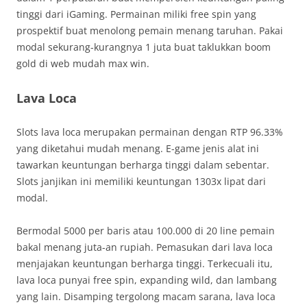
tinggi dari iGaming. Permainan miliki free spin yang
prospektif buat menolong pemain menang taruhan. Pakai
modal sekurang-kurangnya 1 juta buat taklukkan boom
gold di web mudah max win.
Lava Loca
Slots lava loca merupakan permainan dengan RTP 96.33%
yang diketahui mudah menang. E-game jenis alat ini
tawarkan keuntungan berharga tinggi dalam sebentar.
Slots janjikan ini memiliki keuntungan 1303x lipat dari
modal.
Bermodal 5000 per baris atau 100.000 di 20 line pemain
bakal menang juta-an rupiah. Pemasukan dari lava loca
menjajakan keuntungan berharga tinggi. Terkecuali itu,
lava loca punyai free spin, expanding wild, dan lambang
yang lain. Disamping tergolong macam sarana, lava loca