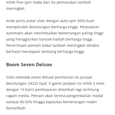
miliki free spin maka dari itu pemasukan tambah
meningkat.
Anda perlu putar slots dengan auto spin 500x buat
memperoleh keuntungan berharga tinggi. Perputaran
automatis akan menimbulkan kemenangan paling tinggi
yang menggiurkan banyak hadiah berharga tinggi.
Penerimaan pemain bakal tambah meningkat sehabis
berhasil mendapati lambang berharga tinggi.
Boom Seven Deluxe
Slots meledak seven deluxe permainan itu punyai
keuntungan 2422x lipat. E-game janjikan ini miliki 3 reels
dengan 10 baris pembayaran ditambah lagi terhitung
ragam media. Pemain akan terima pengembalian modal
sampai 96.50% hingga kapasitas kemenangan makin
bertambah.