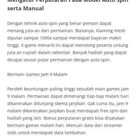
serta Manual
Dengan tehnik auto spin yang benar pemain dapat
menang juta-an dari permainan. Biasanya, iGaming mesti
diputar sampai 1000x sampai mendapat bayaran makin
tinggi. E-game menarik ini dapat menolong peserta untung
juta-an rupiah dalam sebentar. Banyak hadiah yang dapat
dicapai seusai putar permainan dengan auto spin.
Bermain Games Jam 9 Malam
Peroleh keuntungan paling tinggi sesudah main games jam
9 malam. Permainan dapat dimenangi tiap-tiap malam hari
dikarenakan ditunjang skema janjikan. Gak cuma itu, jam 9
malam dikarenakan janjikan buat mendapati free spin dan
hadiah yang lain. Bonus perputaran gratis bisa disatukan
bermain games malam hari. Mencari data dari streamer
slots untuk mendapati data tambahan.