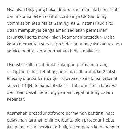
Nyatakan blog yang bakal diputuskan memiliki lisensi sah
dari instansi beken contoh-contohnya UK Gambling
Commission atau Malta Gaming. Ke-2 instansi audit itu
udah mempunyai pengalaman sediakan permainan
terunggul serta meyakinkan keamanan prosedur. Malta
kerap memantau service provider buat meyakinkan tak ada
service penipu serta permainan bebas malware.
Lisensi sekalian jadi bukti kalaupun permainan yang
disiapkan bebas kebohongan maka adil untuk ke-2 faksi.
Biasanya, provider mengecek service ke instansi terkenal
seperti ONJN Romania, BMM Tes Lab, dan iTech labs. Hal
demikian bakal menolong pemain cepat untung dalam
sebentar.
Keamanan prosedur software permainan penting ingat
pelayanan taruhan online dibantu oleh prosedur hebat.
Jika pemain cari service terbaik, kesempatan kemenangan