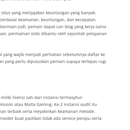
 situs yang menjajakan keuntungan yang banyak.
 berdasar keamanan, keuntungan, dan kecepatan.
rmain judi, pemain dapat cari blog yang kerja-sama
an, permainan slots dibantu oleh sejumlah pelayanan
l yang wajib menjadi perhatian sebelumnya daftar ke
nan yang perlu diputuskan pemain supaya terlepas rugi
miliki lisensi sah dari instansi termasyhur
ion atau Malta Gaming. Ke-2 instansi audit itu
nan terbaik serta meyakinkan keamanan metode.
ovider buat pastikan tidak ada service penipu serta