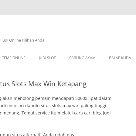
udi Online Pilihan Anda!
Skip
to
CEME ONLINE
JUDI SLOT
SABUNG AYAM
BALAP KUDA
content
tus Slots Max Win Ketapang
 akan menolong pemain mendapati 5000x lipat dalam
di mencari dahulu situs slots max win paling tinggi
menang. Temui service itu melalui cara cari blog judi
upun situs alternatif Anda udah pas.