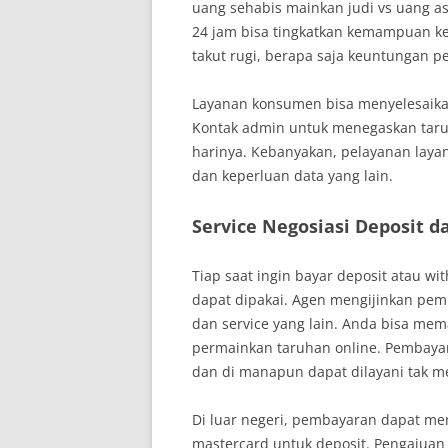
uang sehabis mainkan judi vs uang asl
24 jam bisa tingkatkan kemampuan ke
takut rugi, berapa saja keuntungan p
Layanan konsumen bisa menyelesaikan
Kontak admin untuk menegaskan taru
harinya. Kebanyakan, pelayanan layan
dan keperluan data yang lain.
Service Negosiasi Deposit 
Tiap saat ingin bayar deposit atau wi
dapat dipakai. Agen mengijinkan pem
dan service yang lain. Anda bisa m
permainkan taruhan online. Pembayar
dan di manapun dapat dilayani tak m
Di luar negeri, pembayaran dapat mema
mastercard untuk deposit. Pengajuan 