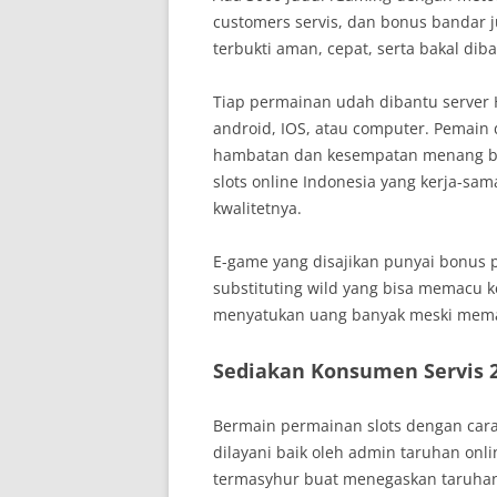
customers servis, dan bonus bandar j
terbukti aman, cepat, serta bakal dib
Tiap permainan udah dibantu server
android, IOS, atau computer. Pemain 
hambatan dan kesempatan menang begi
slots online Indonesia yang kerja-s
kwalitetnya.
E-game yang disajikan punyai bonus
substituting wild yang bisa memacu 
menyatukan uang banyak meski memasa
Sediakan Konsumen Servis 
Bermain permainan slots dengan car
dilayani baik oleh admin taruhan onl
termasyhur buat menegaskan taruhan