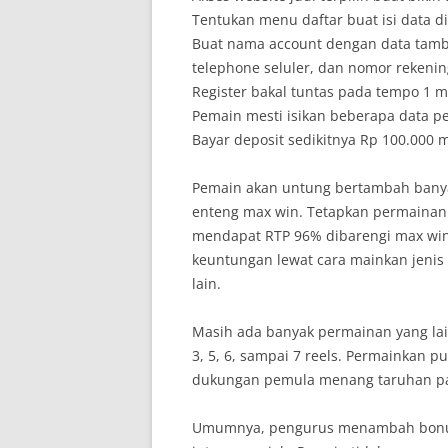
Tentukan menu daftar buat isi data di
Buat nama account dengan data tamba
telephone seluler, dan nomor rekenin
Register bakal tuntas pada tempo 1 m
Pemain mesti isikan beberapa data pe
Bayar deposit sedikitnya Rp 100.000 
Pemain akan untung bertambah banya
enteng max win. Tetapkan permainan
mendapat RTP 96% dibarengi max win
keuntungan lewat cara mainkan jenis 
lain.
Masih ada banyak permainan yang lai
3, 5, 6, sampai 7 reels. Permainkan p
dukungan pemula menang taruhan pa
Umumnya, pengurus menambah bonus