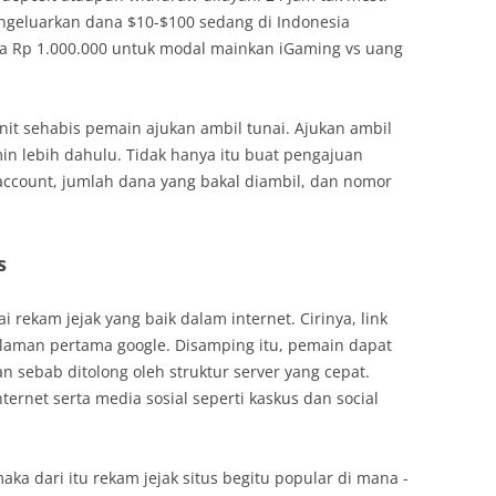
ngeluarkan dana $10-$100 sedang di Indonesia
a Rp 1.000.000 untuk modal mainkan iGaming vs uang
it sehabis pemain ajukan ambil tunai. Ajukan ambil
in lebih dahulu. Tidak hanya itu buat pengajuan
 account, jumlah dana yang bakal diambil, dan nomor
s
i rekam jejak yang baik dalam internet. Cirinya, link
alaman pertama google. Disamping itu, pemain dapat
 sebab ditolong oleh struktur server yang cepat.
ternet serta media sosial seperti kaskus dan social
aka dari itu rekam jejak situs begitu popular di mana -