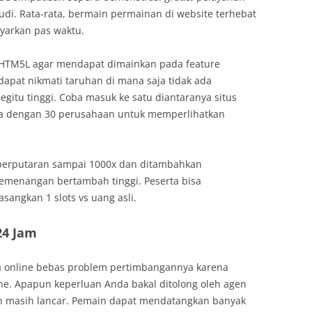
udi. Rata-rata, bermain permainan di website terhebat
ayarkan pas waktu.
 HTM5L agar mendapat dimainkan pada feature
dapat nikmati taruhan di mana saja tidak ada
tu tinggi. Coba masuk ke satu diantaranya situs
ama dengan 30 perusahaan untuk memperlihatkan
 perputaran sampai 1000x dan ditambahkan
kemenangan bertambah tinggi. Peserta bisa
ngkan 1 slots vs uang asli.
24 Jam
a online bebas problem pertimbangannya karena
ine. Apapun keperluan Anda bakal ditolong oleh agen
 masih lancar. Pemain dapat mendatangkan banyak