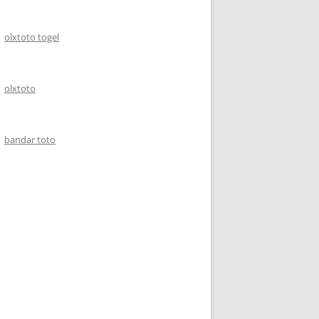
olxtoto togel
olxtoto
bandar toto