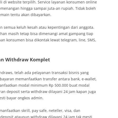
i di website terpilih. Service layanan konsumen online
menangan hingga sampai juta-an rupiah. Tidak boleh
emain tentu akan dibayarkan.
 semua keluh kesah atau kepentingan dari anggota.
han masih tetap bisa dimenangi amat gampang tiap
an konsumen bisa dikontak lewat telegram, line, SMS,
dan Withdraw Komplet
thdraws, telah ada pelayanan transaksi bisnis yang
bayaran memanfaatkan transfer antara bank, e-wallet,
emanfaatkan modal minimum Rp 500.000 buat modal
an deposit serta withdraw dilayani 24 jam kapan juga
esti bayar ongkos admin.
nfaatkan skrill, pay safe, neteller, visa, dan
deposit ataupun withdraw dilayani 24 jam tak mesti