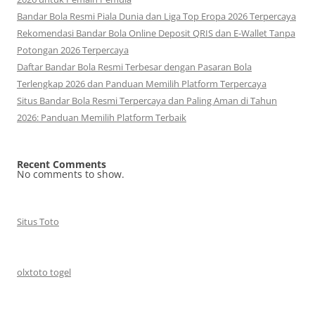
Bandar Bola Resmi Piala Dunia dan Liga Top Eropa 2026 Terpercaya
Rekomendasi Bandar Bola Online Deposit QRIS dan E-Wallet Tanpa
Potongan 2026 Terpercaya
Daftar Bandar Bola Resmi Terbesar dengan Pasaran Bola
Terlengkap 2026 dan Panduan Memilih Platform Terpercaya
Situs Bandar Bola Resmi Terpercaya dan Paling Aman di Tahun
2026: Panduan Memilih Platform Terbaik
Recent Comments
No comments to show.
Situs Toto
olxtoto togel