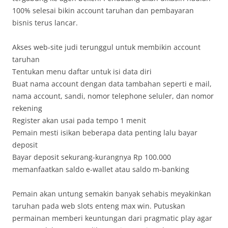
100% selesai bikin account taruhan dan pembayaran
bisnis terus lancar.
Akses web-site judi terunggul untuk membikin account
taruhan
Tentukan menu daftar untuk isi data diri
Buat nama account dengan data tambahan seperti e mail,
nama account, sandi, nomor telephone seluler, dan nomor
rekening
Register akan usai pada tempo 1 menit
Pemain mesti isikan beberapa data penting lalu bayar
deposit
Bayar deposit sekurang-kurangnya Rp 100.000
memanfaatkan saldo e-wallet atau saldo m-banking
Pemain akan untung semakin banyak sehabis meyakinkan
taruhan pada web slots enteng max win. Putuskan
permainan memberi keuntungan dari pragmatic play agar