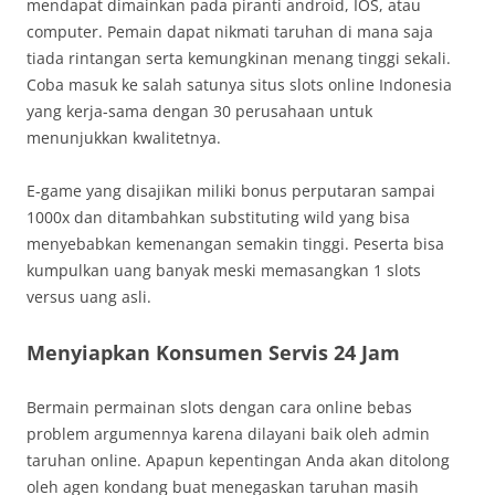
mendapat dimainkan pada piranti android, IOS, atau
computer. Pemain dapat nikmati taruhan di mana saja
tiada rintangan serta kemungkinan menang tinggi sekali.
Coba masuk ke salah satunya situs slots online Indonesia
yang kerja-sama dengan 30 perusahaan untuk
menunjukkan kwalitetnya.
E-game yang disajikan miliki bonus perputaran sampai
1000x dan ditambahkan substituting wild yang bisa
menyebabkan kemenangan semakin tinggi. Peserta bisa
kumpulkan uang banyak meski memasangkan 1 slots
versus uang asli.
Menyiapkan Konsumen Servis 24 Jam
Bermain permainan slots dengan cara online bebas
problem argumennya karena dilayani baik oleh admin
taruhan online. Apapun kepentingan Anda akan ditolong
oleh agen kondang buat menegaskan taruhan masih