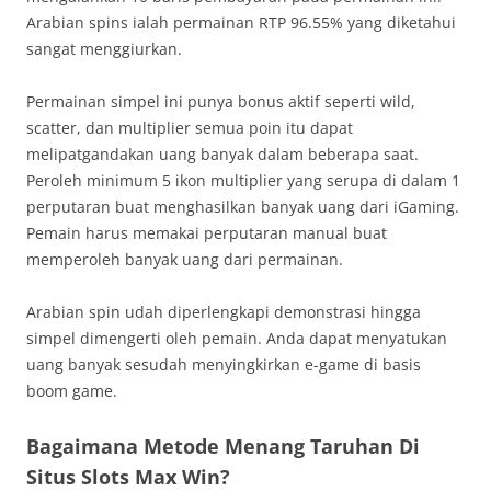
Arabian spins ialah permainan RTP 96.55% yang diketahui
sangat menggiurkan.
Permainan simpel ini punya bonus aktif seperti wild,
scatter, dan multiplier semua poin itu dapat
melipatgandakan uang banyak dalam beberapa saat.
Peroleh minimum 5 ikon multiplier yang serupa di dalam 1
perputaran buat menghasilkan banyak uang dari iGaming.
Pemain harus memakai perputaran manual buat
memperoleh banyak uang dari permainan.
Arabian spin udah diperlengkapi demonstrasi hingga
simpel dimengerti oleh pemain. Anda dapat menyatukan
uang banyak sesudah menyingkirkan e-game di basis
boom game.
Bagaimana Metode Menang Taruhan Di
Situs Slots Max Win?