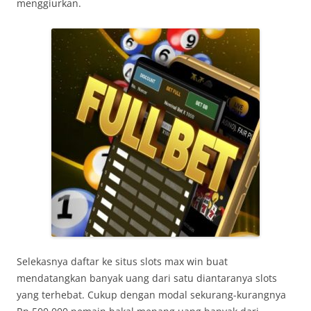
menggiurkan.
Selekasnya daftar ke situs slots max win buat
mendatangkan banyak uang dari satu diantaranya slots
yang terhebat. Cukup dengan modal sekurang-kurangnya