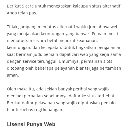
Berikut 5 cara untuk menegaskan kalaupun situs alternatif
Anda telah pas.
Tidak gampang memutus alternatif waktu jumlahnya web
yang menjajakan keuntungan yang banyak. Pemain mesti
memutuskan secara betul menurut keamanan,
keuntungan, dan kecepatan. Untuk tingkatkan pengalaman
saat bermain judi, pemain dapat cari web yang kerja-sama
dengan service terunggul. Umumnya, permainan slots
ditopang oleh beberapa pelayanan biar terjaga bertambah
aman.
Oleh maka itu, ada sekian banyak perihal yang wajib
menjadi perhatian sebelumnya daftar ke situs terhebat.
Berikut daftar pelayanan yang wajib diputuskan pemain
biar terbebas rugi keuangan.
Lisensi Punya Web