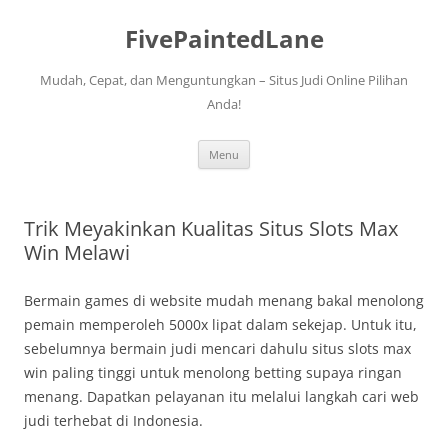
FivePaintedLane
Mudah, Cepat, dan Menguntungkan – Situs Judi Online Pilihan
Anda!
Skip
Menu
to
content
Trik Meyakinkan Kualitas Situs Slots Max
Win Melawi
Bermain games di website mudah menang bakal menolong
pemain memperoleh 5000x lipat dalam sekejap. Untuk itu,
sebelumnya bermain judi mencari dahulu situs slots max
win paling tinggi untuk menolong betting supaya ringan
menang. Dapatkan pelayanan itu melalui langkah cari web
judi terhebat di Indonesia.