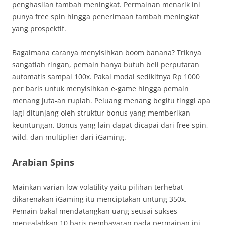
penghasilan tambah meningkat. Permainan menarik ini
punya free spin hingga penerimaan tambah meningkat
yang prospektif.
Bagaimana caranya menyisihkan boom banana? Triknya
sangatlah ringan, pemain hanya butuh beli perputaran
automatis sampai 100x. Pakai modal sedikitnya Rp 1000
per baris untuk menyisihkan e-game hingga pemain
menang juta-an rupiah. Peluang menang begitu tinggi apa
lagi ditunjang oleh struktur bonus yang memberikan
keuntungan. Bonus yang lain dapat dicapai dari free spin,
wild, dan multiplier dari iGaming.
Arabian Spins
Mainkan varian low volatility yaitu pilihan terhebat
dikarenakan iGaming itu menciptakan untung 350x.
Pemain bakal mendatangkan uang seusai sukses
mengalahkan 10 baris pembayaran pada permainan ini.