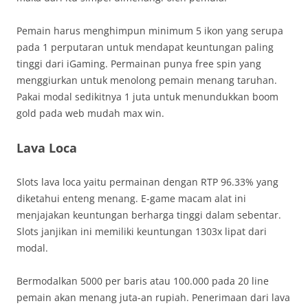
Pemain harus menghimpun minimum 5 ikon yang serupa
pada 1 perputaran untuk mendapat keuntungan paling
tinggi dari iGaming. Permainan punya free spin yang
menggiurkan untuk menolong pemain menang taruhan.
Pakai modal sedikitnya 1 juta untuk menundukkan boom
gold pada web mudah max win.
Lava Loca
Slots lava loca yaitu permainan dengan RTP 96.33% yang
diketahui enteng menang. E-game macam alat ini
menjajakan keuntungan berharga tinggi dalam sebentar.
Slots janjikan ini memiliki keuntungan 1303x lipat dari
modal.
Bermodalkan 5000 per baris atau 100.000 pada 20 line
pemain akan menang juta-an rupiah. Penerimaan dari lava