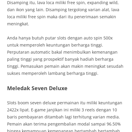
Disamping itu, lava loca miliki free spin, expanding wild,
dan ikon yang lain. Disamping tergolong varian alat, lava
loca miliki free spin maka dari itu penerimaan semakin
meningkat.
Anda hanya butuh putar slots dengan auto spin 500x
untuk memperoleh keuntungan berharga tinggi.
Perputaran automatic bakal menimbulkan kemenangan
paling tinggi yang prospektif banyak hadiah berharga
tinggi. Pemasukan pemain akan makin meningkat sesudah
sukses memperoleh lambang berharga tinggi.
Meledak Seven Deluxe
Slots boom seven deluxe permainan itu miliki keuntungan
2422x lipat. E-game janjikan ini miliki 3 reels dengan 10
baris pembayaran ditambah lagi terhitung varian media.
Pemain akan terima pengembalian modal sampai 96.50%
hingga kemampuan kemenangan bertambah bertambah.