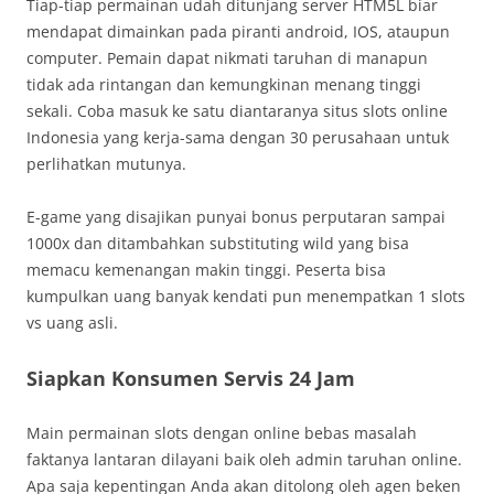
Tiap-tiap permainan udah ditunjang server HTM5L biar
mendapat dimainkan pada piranti android, IOS, ataupun
computer. Pemain dapat nikmati taruhan di manapun
tidak ada rintangan dan kemungkinan menang tinggi
sekali. Coba masuk ke satu diantaranya situs slots online
Indonesia yang kerja-sama dengan 30 perusahaan untuk
perlihatkan mutunya.
E-game yang disajikan punyai bonus perputaran sampai
1000x dan ditambahkan substituting wild yang bisa
memacu kemenangan makin tinggi. Peserta bisa
kumpulkan uang banyak kendati pun menempatkan 1 slots
vs uang asli.
Siapkan Konsumen Servis 24 Jam
Main permainan slots dengan online bebas masalah
faktanya lantaran dilayani baik oleh admin taruhan online.
Apa saja kepentingan Anda akan ditolong oleh agen beken