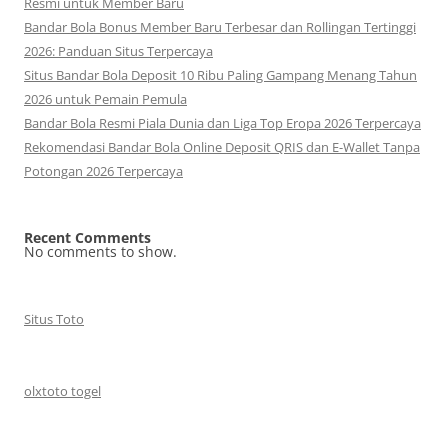
Resmi untuk Member Baru
Bandar Bola Bonus Member Baru Terbesar dan Rollingan Tertinggi
2026: Panduan Situs Terpercaya
Situs Bandar Bola Deposit 10 Ribu Paling Gampang Menang Tahun
2026 untuk Pemain Pemula
Bandar Bola Resmi Piala Dunia dan Liga Top Eropa 2026 Terpercaya
Rekomendasi Bandar Bola Online Deposit QRIS dan E-Wallet Tanpa
Potongan 2026 Terpercaya
Recent Comments
No comments to show.
Situs Toto
olxtoto togel