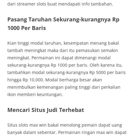
dari streamer slots buat mendapati info tambahan.
Pasang Taruhan Sekurang-kurangnya Rp
1000 Per Baris
Kian tinggi modal taruhan, kesempatan menang bakal
tambah meningkat maka dari itu pemasukan semakin
meningkat. Permainan ini dapat dimenangi modal
sekurang-kurangnya Rp 1000 per baris. Oleh karena itu,
tambahkan modal sekurang-kurangnya Rp 5000 per baris
hingga Rp 10.000. Modal berharga besar akan
menimbulkan kemenangan paling tinggi dari perkalian
ikon memberi keuntungan.
Mencari Situs Judi Terhebat
Situs slots max win bakal menolong pemain dapat uang
banyak dalam sebentar. Permainan ringan max win dapat