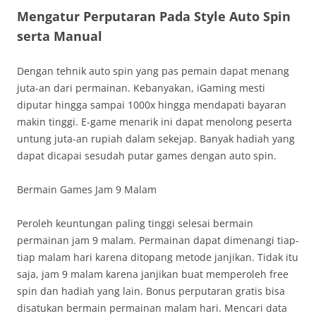
Mengatur Perputaran Pada Style Auto Spin
serta Manual
Dengan tehnik auto spin yang pas pemain dapat menang
juta-an dari permainan. Kebanyakan, iGaming mesti
diputar hingga sampai 1000x hingga mendapati bayaran
makin tinggi. E-game menarik ini dapat menolong peserta
untung juta-an rupiah dalam sekejap. Banyak hadiah yang
dapat dicapai sesudah putar games dengan auto spin.
Bermain Games Jam 9 Malam
Peroleh keuntungan paling tinggi selesai bermain
permainan jam 9 malam. Permainan dapat dimenangi tiap-
tiap malam hari karena ditopang metode janjikan. Tidak itu
saja, jam 9 malam karena janjikan buat memperoleh free
spin dan hadiah yang lain. Bonus perputaran gratis bisa
disatukan bermain permainan malam hari. Mencari data