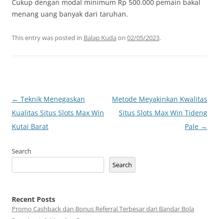
Cukup dengan modal minimum Rp 500.000 pemain bakal
menang uang banyak dari taruhan.
This entry was posted in
Balap Kuda
on
02/05/2023
.
Post
←
Teknik Menegaskan
Metode Meyakinkan Kwalitas
navigation
Kualitas Situs Slots Max Win
Situs Slots Max Win Tideng
Kutai Barat
Pale
→
Search
Search
Recent Posts
Promo Cashback dan Bonus Referral Terbesar dari Bandar Bola