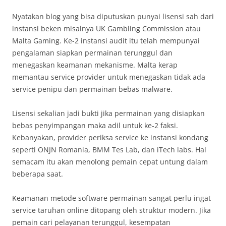
Nyatakan blog yang bisa diputuskan punyai lisensi sah dari
instansi beken misalnya UK Gambling Commission atau
Malta Gaming. Ke-2 instansi audit itu telah mempunyai
pengalaman siapkan permainan terunggul dan
menegaskan keamanan mekanisme. Malta kerap
memantau service provider untuk menegaskan tidak ada
service penipu dan permainan bebas malware.
Lisensi sekalian jadi bukti jika permainan yang disiapkan
bebas penyimpangan maka adil untuk ke-2 faksi.
Kebanyakan, provider periksa service ke instansi kondang
seperti ONJN Romania, BMM Tes Lab, dan iTech labs. Hal
semacam itu akan menolong pemain cepat untung dalam
beberapa saat.
Keamanan metode software permainan sangat perlu ingat
service taruhan online ditopang oleh struktur modern. Jika
pemain cari pelayanan terunggul, kesempatan