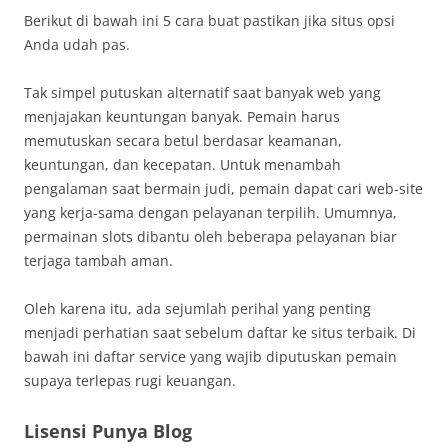
Berikut di bawah ini 5 cara buat pastikan jika situs opsi
Anda udah pas.
Tak simpel putuskan alternatif saat banyak web yang
menjajakan keuntungan banyak. Pemain harus
memutuskan secara betul berdasar keamanan,
keuntungan, dan kecepatan. Untuk menambah
pengalaman saat bermain judi, pemain dapat cari web-site
yang kerja-sama dengan pelayanan terpilih. Umumnya,
permainan slots dibantu oleh beberapa pelayanan biar
terjaga tambah aman.
Oleh karena itu, ada sejumlah perihal yang penting
menjadi perhatian saat sebelum daftar ke situs terbaik. Di
bawah ini daftar service yang wajib diputuskan pemain
supaya terlepas rugi keuangan.
Lisensi Punya Blog