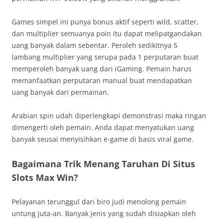
Games simpel ini punya bonus aktif seperti wild, scatter,
dan multiplier semuanya poin itu dapat melipatgandakan
uang banyak dalam sebentar. Peroleh sedikitnya 5
lambang multiplier yang serupa pada 1 perputaran buat
memperoleh banyak uang dari iGaming. Pemain harus
memanfaatkan perputaran manual buat mendapatkan
uang banyak dari permainan.
Arabian spin udah diperlengkapi demonstrasi maka ringan
dimengerti oleh pemain. Anda dapat menyatukan uang
banyak seusai menyisihkan e-game di basis viral game.
Bagaimana Trik Menang Taruhan Di Situs
Slots Max Win?
Pelayanan terunggul dari biro judi menolong pemain
untung juta-an. Banyak jenis yang sudah disiapkan oleh