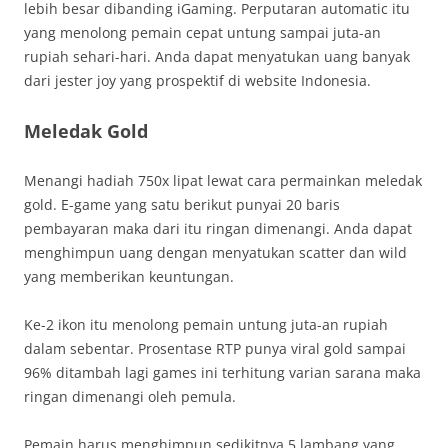
lebih besar dibanding iGaming. Perputaran automatic itu
yang menolong pemain cepat untung sampai juta-an
rupiah sehari-hari. Anda dapat menyatukan uang banyak
dari jester joy yang prospektif di website Indonesia.
Meledak Gold
Menangi hadiah 750x lipat lewat cara permainkan meledak
gold. E-game yang satu berikut punyai 20 baris
pembayaran maka dari itu ringan dimenangi. Anda dapat
menghimpun uang dengan menyatukan scatter dan wild
yang memberikan keuntungan.
Ke-2 ikon itu menolong pemain untung juta-an rupiah
dalam sebentar. Prosentase RTP punya viral gold sampai
96% ditambah lagi games ini terhitung varian sarana maka
ringan dimenangi oleh pemula.
Pemain harus menghimpun sedikitnya 5 lambang yang