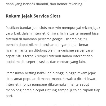
dana yang hendak diambil, dan nomor rekening.
Rekam jejak Service Slots
Pastikan bandar judi slots max win mempunyai rekam jejak
yang baik dalam internet. Cirinya, link situs terunggul bisa
ditemui di halaman pertama google. Disamping itu,
pemain dapat nikmati taruhan dengan benar-benar
nyaman lantaran ditolong oleh mekanisme server yang
cepat. Situs terbaik simpel ditemui dalam internet dan
social media seperti kaskus dan medsos yang lain.
Pemasukan betting bakal lebih tinggi hingga rekam jejak
situs amat popular di mana -mana. Sewaktu dicari lewat
internet infonya gampang diketemukan hal tersebut
menolong pemain cepat untung sampai juta-an rupiah tiap
hari.