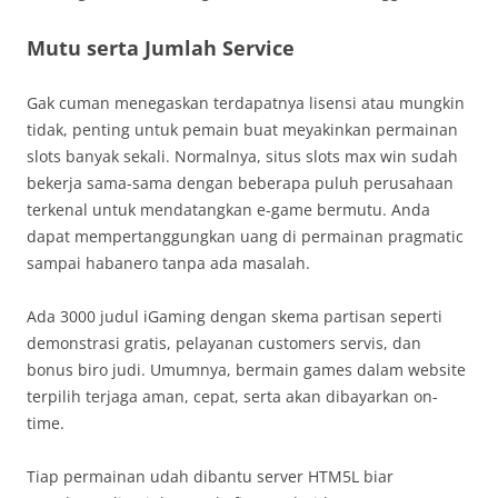
Mutu serta Jumlah Service
Gak cuman menegaskan terdapatnya lisensi atau mungkin
tidak, penting untuk pemain buat meyakinkan permainan
slots banyak sekali. Normalnya, situs slots max win sudah
bekerja sama-sama dengan beberapa puluh perusahaan
terkenal untuk mendatangkan e-game bermutu. Anda
dapat mempertanggungkan uang di permainan pragmatic
sampai habanero tanpa ada masalah.
Ada 3000 judul iGaming dengan skema partisan seperti
demonstrasi gratis, pelayanan customers servis, dan
bonus biro judi. Umumnya, bermain games dalam website
terpilih terjaga aman, cepat, serta akan dibayarkan on-
time.
Tiap permainan udah dibantu server HTM5L biar