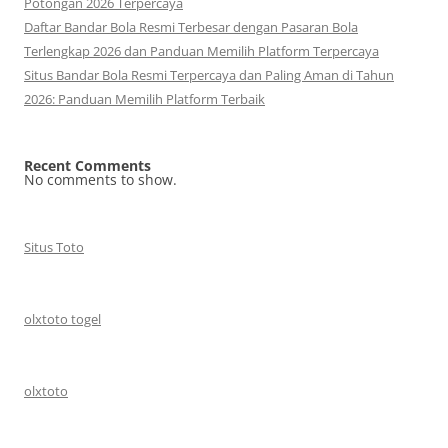
Potongan 2026 Terpercaya
Daftar Bandar Bola Resmi Terbesar dengan Pasaran Bola
Terlengkap 2026 dan Panduan Memilih Platform Terpercaya
Situs Bandar Bola Resmi Terpercaya dan Paling Aman di Tahun
2026: Panduan Memilih Platform Terbaik
Recent Comments
No comments to show.
Situs Toto
olxtoto togel
olxtoto