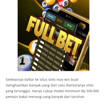
Selekasnya daftar ke situs slots max win buat
menghasilkan banyak uang dari satu diantaranya slots
yang terunggul. Hanya cukup modal minimum Rp 500.000
pemain bakal menang uang banyak dari taruhan.