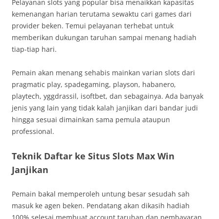
Pelayanan slots yang popular bisa menaikkan kapasitas
kemenangan harian terutama sewaktu cari games dari
provider beken. Temui pelayanan terhebat untuk
memberikan dukungan taruhan sampai menang hadiah
tiap-tiap hari.
Pemain akan menang sehabis mainkan varian slots dari
pragmatic play, spadegaming, playson, habanero,
playtech, yggdrassil, isoftbet, dan sebagainya. Ada banyak
jenis yang lain yang tidak kalah janjikan dari bandar judi
hingga sesuai dimainkan sama pemula ataupun
professional.
Teknik Daftar ke Situs Slots Max Win
Janjikan
Pemain bakal memperoleh untung besar sesudah sah
masuk ke agen beken. Pendatang akan dikasih hadiah
100% selesai membuat account taruhan dan pembayaran