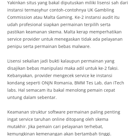
Yakinkan situs yang bakal diputuskan miliki lisensi sah dari
instansi termasyhur contoh-contohnya UK Gambling
Commission atau Malta Gaming. Ke-2 instansi audit itu
udah profesional siapkan permainan terpilih serta
pastikan keamanan skema. Malta kerap memperhatikan
service provider untuk menegaskan tidak ada pelayanan
penipu serta permainan bebas malware.
Lisensi sekalian jadi bukti kalaupun permainan yang
disajikan bebas manipulasi maka adil untuk ke-2 faksi.
Kebanyakan, provider mengecek service ke instansi
kondang seperti ONJN Romania, BMM Tes Lab, dan iTech
labs. Hal semacam itu bakal menolong pemain cepat
untung dalam sebentar.
Keamanan struktur software permainan paling penting
ingat service taruhan online ditopang oleh skema
mutakhir. Jika pemain cari pelayanan terhebat,
kemungkinan kemenangan akan bertambah tinggi.