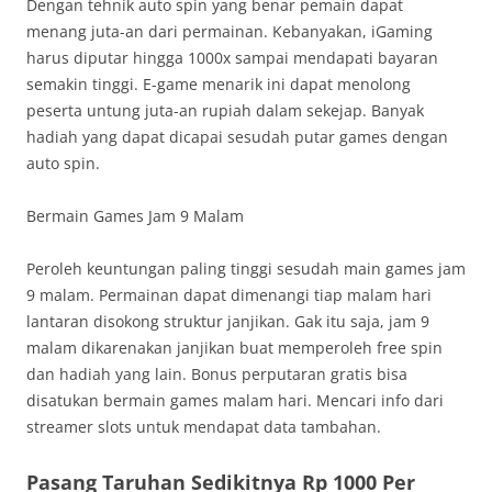
Dengan tehnik auto spin yang benar pemain dapat
menang juta-an dari permainan. Kebanyakan, iGaming
harus diputar hingga 1000x sampai mendapati bayaran
semakin tinggi. E-game menarik ini dapat menolong
peserta untung juta-an rupiah dalam sekejap. Banyak
hadiah yang dapat dicapai sesudah putar games dengan
auto spin.
Bermain Games Jam 9 Malam
Peroleh keuntungan paling tinggi sesudah main games jam
9 malam. Permainan dapat dimenangi tiap malam hari
lantaran disokong struktur janjikan. Gak itu saja, jam 9
malam dikarenakan janjikan buat memperoleh free spin
dan hadiah yang lain. Bonus perputaran gratis bisa
disatukan bermain games malam hari. Mencari info dari
streamer slots untuk mendapat data tambahan.
Pasang Taruhan Sedikitnya Rp 1000 Per