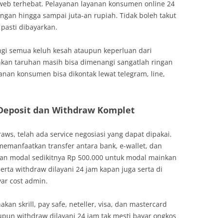
 web terhebat. Pelayanan layanan konsumen online 24
gan hingga sampai juta-an rupiah. Tidak boleh takut
pasti dibayarkan.
i semua keluh kesah ataupun keperluan dari
kan taruhan masih bisa dimenangi sangatlah ringan
anan konsumen bisa dikontak lewat telegram, line,
 Deposit dan Withdraw Komplet
raws, telah ada service negosiasi yang dapat dipakai.
anfaatkan transfer antara bank, e-wallet, dan
kan modal sedikitnya Rp 500.000 untuk modal mainkan
erta withdraw dilayani 24 jam kapan juga serta di
ar cost admin.
an skrill, pay safe, neteller, visa, dan mastercard
upun withdraw dilayani 24 jam tak mesti bayar ongkos