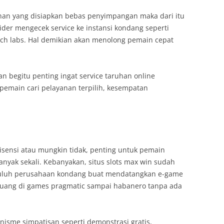
mainan yang disiapkan bebas penyimpangan maka dari itu
vider mengecek service ke instansi kondang seperti
ch labs. Hal demikian akan menolong pemain cepat
 begitu penting ingat service taruhan online
pemain cari pelayanan terpilih, kesempatan
isensi atau mungkin tidak, penting untuk pemain
nyak sekali. Kebanyakan, situs slots max win sudah
uluh perusahaan kondang buat mendatangkan e-game
 uang di games pragmatic sampai habanero tanpa ada
isme simpatisan seperti demonstrasi gratis,