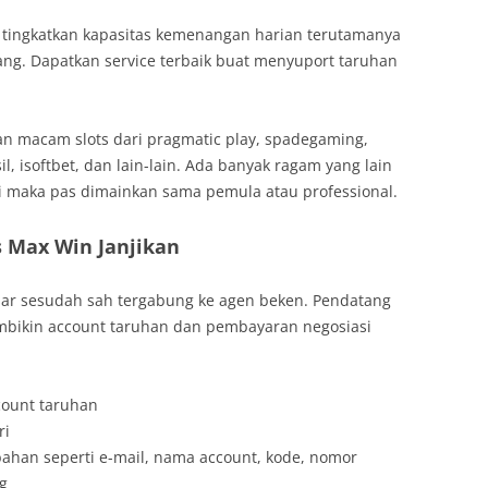
a tingkatkan kapasitas kemenangan harian terutamanya
dang. Dapatkan service terbaik buat menyuport taruhan
 macam slots dari pragmatic play, spadegaming,
l, isoftbet, dan lain-lain. Ada banyak ragam yang lain
udi maka pas dimainkan sama pemula atau professional.
s Max Win Janjikan
r sesudah sah tergabung ke agen beken. Pendatang
mbikin account taruhan dan pembayaran negosiasi
ccount taruhan
ri
han seperti e-mail, nama account, kode, nomor
g