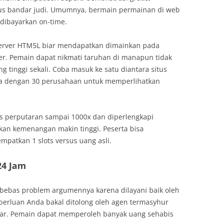
nus bandar judi. Umumnya, bermain permainan di web
n dibayarkan on-time.
server HTM5L biar mendapatkan dimainkan pada
er. Pemain dapat nikmati taruhan di manapun tidak
tinggi sekali. Coba masuk ke satu diantara situs
ama dengan 30 perusahaan untuk memperlihatkan
s perputaran sampai 1000x dan diperlengkapi
kan kemenangan makin tinggi. Peserta bisa
atkan 1 slots versus uang asli.
24 Jam
 bebas problem argumennya karena dilayani baik oleh
perluan Anda bakal ditolong oleh agen termasyhur
ar. Pemain dapat memperoleh banyak uang sehabis