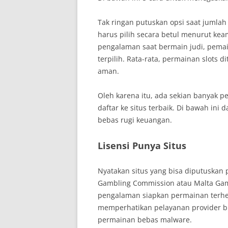
Tak ringan putuskan opsi saat jumla
harus pilih secara betul menurut ke
pengalaman saat bermain judi, pemai
terpilih. Rata-rata, permainan slots 
aman.
Oleh karena itu, ada sekian banyak p
daftar ke situs terbaik. Di bawah ini
bebas rugi keuangan.
Lisensi Punya Situs
Nyatakan situs yang bisa diputuskan 
Gambling Commission atau Malta Gami
pengalaman siapkan permainan terhe
memperhatikan pelayanan provider bu
permainan bebas malware.