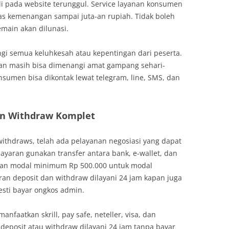
li pada website terunggul. Service layanan konsumen
tas kemenangan sampai juta-an rupiah. Tidak boleh
emain akan dilunasi.
i semua keluhkesah atau kepentingan dari peserta.
an masih bisa dimenangi amat gampang sehari-
onsumen bisa dikontak lewat telegram, line, SMS, dan
an Withdraw Komplet
withdraws, telah ada pelayanan negosiasi yang dapat
aran gunakan transfer antara bank, e-wallet, dan
akan modal minimum Rp 500.000 untuk modal
an deposit dan withdraw dilayani 24 jam kapan juga
esti bayar ongkos admin.
nfaatkan skrill, pay safe, neteller, visa, dan
deposit atau withdraw dilayani 24 jam tanpa bayar