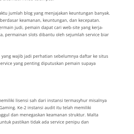
aktu jumlah blog yang menjajakan keuntungan banyak.
 berdasar keamanan, keuntungan, dan kecepatan.
main judi, pemain dapat cari web-site yang kerja-
ta, permainan slots dibantu oleh sejumlah service biar
 yang wajib jadi perhatian sebelumnya daftar ke situs
r service yang penting diputuskan pemain supaya
miliki lisensi sah dari instansi termasyhur misalnya
ming. Ke-2 instansi audit itu telah memiliki
ggul dan menegaskan keamanan struktur. Malta
ntuk pastikan tidak ada service penipu dan