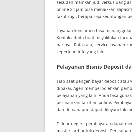
sesudah mainkan judi versus uang as
online 24 jam bisa menaikkan kapasi
takut rugi, berapa saja keuntungan p
Layanan konsumen bisa menanggulang
Kontak admin buat meyakinkan taruh
harinya. Rata-rata, service layanan k
keperluan info yang lain.
Pelayanan Bisnis Deposit d
Tiap saat pengen bayar deposit atau 
dipakai. Agen memperbolehkan pembay
pelayanan yang lain. Anda bisa gun
permainkan taruhan online. Pembayar
dan di manapun dapat dilayani tak m
Di luar negeri, pembayaran dapat mema
mastercard untuk deposit. Pengajuan 