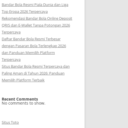
Bandar Bola Resmi Piala Dunia dan Liga
Top Eropa 2026 Terpercaya
Rekomendasi Bandar Bola Online Deposit
QRIS dan E-Wallet Tanpa Potongan 2026
Terpercaya
Daftar Bandar Bola Resmi Terbesar
dengan Pasaran Bola Terlengkap 2026
dan Panduan Memilih Platform
Terpercaya
Situs Bandar Bola Resmi Terpercaya dan
Paling Aman di Tahun 2026: Panduan
Memilih Platform Terbaik
Recent Comments
No comments to show.
Situs Toto