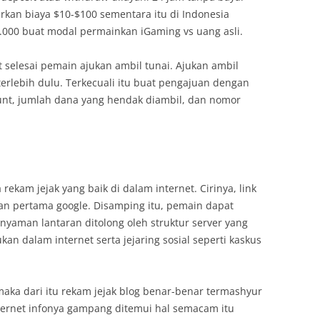
rkan biaya $10-$100 sementara itu di Indonesia
.000 buat modal permainkan iGaming vs uang asli.
t selesai pemain ajukan ambil tunai. Ajukan ambil
erlebih dulu. Terkecuali itu buat pengajuan dengan
ount, jumlah dana yang hendak diambil, dan nomor
 rekam jejak yang baik di dalam internet. Cirinya, link
man pertama google. Disamping itu, pemain dapat
yaman lantaran ditolong oleh struktur server yang
an dalam internet serta jejaring sosial seperti kaskus
maka dari itu rekam jejak blog benar-benar termashyur
nternet infonya gampang ditemui hal semacam itu