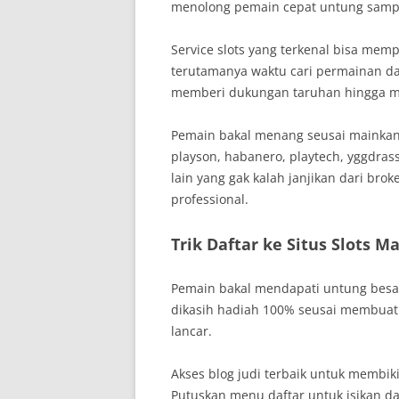
menolong pemain cepat untung sampai 
Service slots yang terkenal bisa m
terutamanya waktu cari permainan dar
memberi dukungan taruhan hingga me
Pemain bakal menang seusai mainkan j
playson, habanero, playtech, yggdrass
lain yang gak kalah janjikan dari br
professional.
Trik Daftar ke Situs Slots M
Pemain bakal mendapati untung besar
dikasih hadiah 100% seusai membuat 
lancar.
Akses blog judi terbaik untuk membik
Putuskan menu daftar untuk isikan dat