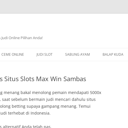
udi Online Pilihan Anda!
Skip
to
CEME ONLINE
JUDI SLOT
SABUNG AYAM
BALAP KUDA
content
s Situs Slots Max Win Sambas
ng menang bakal menolong pemain mendapati 5000x
u, saat sebelum bermain judi mencari dahulu situs
enolong betting supaya gampang menang. Temui
judi terhebat di Indonesia.
s alternatif Anda telah pas.