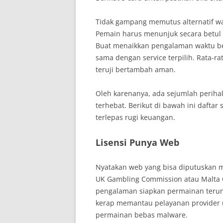
Tidak gampang memutus alternatif w
Pemain harus menunjuk secara betul
Buat menaikkan pengalaman waktu ber
sama dengan service terpilih. Rata-ra
teruji bertambah aman.
Oleh karenanya, ada sejumlah perihal
terhebat. Berikut di bawah ini dafta
terlepas rugi keuangan.
Lisensi Punya Web
Nyatakan web yang bisa diputuskan me
UK Gambling Commission atau Malta Ga
pengalaman siapkan permainan terun
kerap memantau pelayanan provider u
permainan bebas malware.