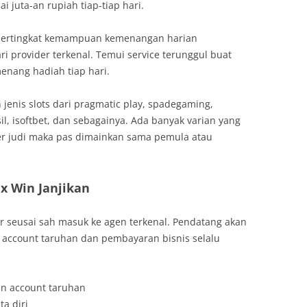
juta-an rupiah tiap-tiap hari.
empertingkat kemampuan kemenangan harian
i provider terkenal. Temui service terunggul buat
nang hadiah tiap hari.
enis slots dari pragmatic play, spadegaming,
il, isoftbet, dan sebagainya. Ada banyak varian yang
oker judi maka pas dimainkan sama pemula atau
ax Win Janjikan
 seusai sah masuk ke agen terkenal. Pendatang akan
account taruhan dan pembayaran bisnis selalu
in account taruhan
a diri