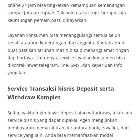
online 24 jam bisa tingkatkan kemampuan kemenangan
sampai juta-an rupiah. Tak boleh takut rugi, berapa saja
keuntungan pemain pasti dibayarkan.
Layanan konsumen bisa menanggulangi semua keluh
kesah ataupun kepentingan dari anggota. Kontak admin
buat pastikan taruhan masih bisa dimenangi amat ringan
tiap harinya. Umumnya, service layanan konsumen bisa
dikontak lewat telegram, line, SMS, dan keperluan info
yang lain.
Service Transaksi bisnis Deposit serta
Withdraw Komplet
Setiap waktu ingin bayar deposit atau withdraws, telah ada
service bisnis yang dapat dipakai. Agen mengijinkan
pembayaran memakai transfer antara bank, e-wallet, dan
service yang lain. Anda bisa memanfaatkan modal