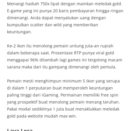
Menangi hadiah 750x lipat dengan mainkan meledak gold.
E-game yang ini punya 20 baris pembayaran hingga ringan
dimenangi. Anda dapat menyatukan uang dengan
kumpulkan scatter dan wild yang memberikan
keuntungan.
Ke-2 ikon itu menolong pemain untung juta-an rupiah
dalam beberapa saat. Prosentase RTP punya viral gold
menggapai 96% ditambah lagi games ini tergolong macam
sarana maka dari itu gampang dimenangi oleh pemula.
Pemain mesti menghimpun minimum 5 ikon yang serupa
di dalam 1 perputaran buat memperoleh keuntungan
paling tinggi dari iGaming. Permainan memiliki free spin
yang prospektif buat menolong pemain menang taruhan.
Pakai modal sedikitnya 1 juta buat menaklukkan meledak
gold pada website mudah max win.
Lava Loca