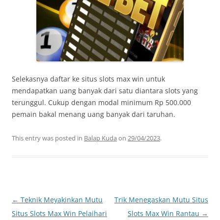
Selekasnya daftar ke situs slots max win untuk
mendapatkan uang banyak dari satu diantara slots yang
terunggul. Cukup dengan modal minimum Rp 500.000
pemain bakal menang uang banyak dari taruhan.
This entry was posted in
Balap Kuda
on
29/04/2023
.
Post
←
Teknik Meyakinkan Mutu
Trik Menegaskan Mutu Situs
navigation
Situs Slots Max Win Pelaihari
Slots Max Win Rantau
→