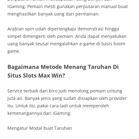
iGaming. Pemain mesti gunakan perputaran manual buat
menghasilkan banyak uang dari permainan.
Arabian spin udah diperlengkapi demonstrasi hingga
simpel dimengerti oleh pemain. Anda dapat menyatukan
uang banyak seusai mengalahkan e-game di basis boom
game.
Bagaimana Metode Menang Taruhan Di
Situs Slots Max Win?
Service terbaik dari biro judi menolong pemain untung
juta-an. Banyak jenis yang sudah disiapkan oleh provider
itu. Untuk itu, pakai cara tadi untuk memperoleh
kemenangannya dari iGaming.
Mengatur Modal buat Taruhan