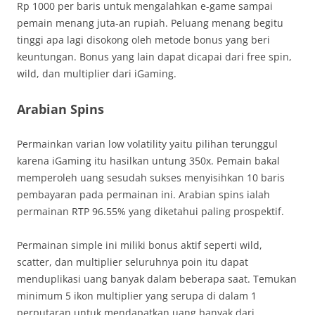
Rp 1000 per baris untuk mengalahkan e-game sampai
pemain menang juta-an rupiah. Peluang menang begitu
tinggi apa lagi disokong oleh metode bonus yang beri
keuntungan. Bonus yang lain dapat dicapai dari free spin,
wild, dan multiplier dari iGaming.
Arabian Spins
Permainkan varian low volatility yaitu pilihan terunggul
karena iGaming itu hasilkan untung 350x. Pemain bakal
memperoleh uang sesudah sukses menyisihkan 10 baris
pembayaran pada permainan ini. Arabian spins ialah
permainan RTP 96.55% yang diketahui paling prospektif.
Permainan simple ini miliki bonus aktif seperti wild,
scatter, dan multiplier seluruhnya poin itu dapat
menduplikasi uang banyak dalam beberapa saat. Temukan
minimum 5 ikon multiplier yang serupa di dalam 1
perputaran untuk mendapatkan uang banyak dari