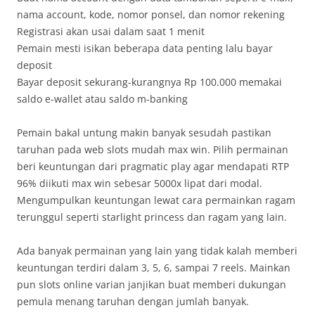
nama account, kode, nomor ponsel, dan nomor rekening
Registrasi akan usai dalam saat 1 menit
Pemain mesti isikan beberapa data penting lalu bayar
deposit
Bayar deposit sekurang-kurangnya Rp 100.000 memakai
saldo e-wallet atau saldo m-banking
Pemain bakal untung makin banyak sesudah pastikan
taruhan pada web slots mudah max win. Pilih permainan
beri keuntungan dari pragmatic play agar mendapati RTP
96% diikuti max win sebesar 5000x lipat dari modal.
Mengumpulkan keuntungan lewat cara permainkan ragam
terunggul seperti starlight princess dan ragam yang lain.
Ada banyak permainan yang lain yang tidak kalah memberi
keuntungan terdiri dalam 3, 5, 6, sampai 7 reels. Mainkan
pun slots online varian janjikan buat memberi dukungan
pemula menang taruhan dengan jumlah banyak.