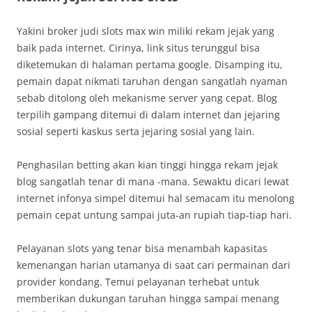
Yakini broker judi slots max win miliki rekam jejak yang
baik pada internet. Cirinya, link situs terunggul bisa
diketemukan di halaman pertama google. Disamping itu,
pemain dapat nikmati taruhan dengan sangatlah nyaman
sebab ditolong oleh mekanisme server yang cepat. Blog
terpilih gampang ditemui di dalam internet dan jejaring
sosial seperti kaskus serta jejaring sosial yang lain.
Penghasilan betting akan kian tinggi hingga rekam jejak
blog sangatlah tenar di mana -mana. Sewaktu dicari lewat
internet infonya simpel ditemui hal semacam itu menolong
pemain cepat untung sampai juta-an rupiah tiap-tiap hari.
Pelayanan slots yang tenar bisa menambah kapasitas
kemenangan harian utamanya di saat cari permainan dari
provider kondang. Temui pelayanan terhebat untuk
memberikan dukungan taruhan hingga sampai menang