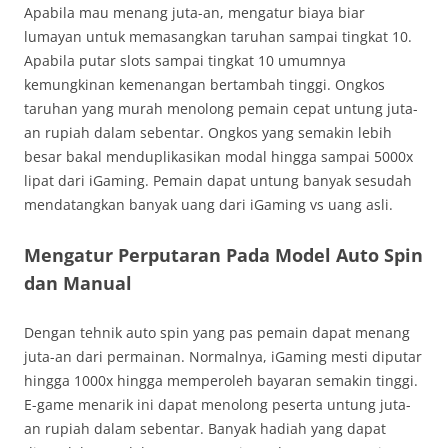
Apabila mau menang juta-an, mengatur biaya biar
lumayan untuk memasangkan taruhan sampai tingkat 10.
Apabila putar slots sampai tingkat 10 umumnya
kemungkinan kemenangan bertambah tinggi. Ongkos
taruhan yang murah menolong pemain cepat untung juta-
an rupiah dalam sebentar. Ongkos yang semakin lebih
besar bakal menduplikasikan modal hingga sampai 5000x
lipat dari iGaming. Pemain dapat untung banyak sesudah
mendatangkan banyak uang dari iGaming vs uang asli.
Mengatur Perputaran Pada Model Auto Spin
dan Manual
Dengan tehnik auto spin yang pas pemain dapat menang
juta-an dari permainan. Normalnya, iGaming mesti diputar
hingga 1000x hingga memperoleh bayaran semakin tinggi.
E-game menarik ini dapat menolong peserta untung juta-
an rupiah dalam sebentar. Banyak hadiah yang dapat