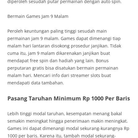
diperoleh sesudah putar permainan dengan auto spin.
Bermain Games Jam 9 Malam
Peroleh keuntungan paling tinggi sesudah main
permainan jam 9 malam. Games dapat dimenangi tiap
malam hari lantaran disokong prosedur janjikan. Tidak
cuma itu, jam 9 malam dikarenakan janjikan buat
mendapat free spin dan hadiah yang lain. Bonus
perputaran gratis bisa disatukan bermain permainan
malam hari. Mencari info dari streamer slots buat
mendapati data tambahan.
Pasang Taruhan Minimum Rp 1000 Per Baris
Lebih tinggi modal taruhan, kesempatan menang bakal
semakin meningkat hingga penerimaan makin meningkat.
Games ini dapat dimenangi modal sekurang-kurangnya Rp
1000 per baris. Karena itu, tambah modal sekurang-