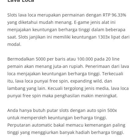
Slots lava loca merupakan permainan dengan RTP 96.33%
yang diketahui mudah menang. E-game jenis alat ini
menjajakan keuntungan berharga tinggi dalam beberapa
saat. Slots janjikan ini memiliki keuntungan 1303x lipat dari
modal.
Bermodalkan 5000 per baris atau 100.000 pada 20 line
pemain akan menang juta-an rupiah. Penerimaan dari lava
loca menjajakan keuntungan berharga tinggi. Terkecuali
itu, lava loca punyai free spin, expanding wild, dan
lambang yang lain. Kecuali tergolong jenis media, lava loca
punyai free spin maka penghasilan makin meningkat.
Anda hanya butuh putar slots dengan auto spin 500x
untuk memperoleh keuntungan berharga tinggi.
Perputaran automatic bakal memacu kemenangan paling
tinggi yang menggiurkan banyak hadiah berharga tinggi.