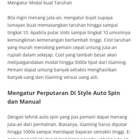
Mengatur Modal buat Taruhan
Bila ingin menang juta-an, mengatur bujet supaya
lumayan buat memasangkan taruhan hingga sampai
tingkat 10. Apabila putar slots sampai tingkat 10 umumnya
kemungkinan kemenangan bertambah tinggi. Cost taruhan
yang murah menolong pemain cepat untung juta-an
rupiah dalam sekejap. Cost yang tambah besar akan
melipatgandakan modal hingga 5000x lipat dari iGaming.
Pemain dapat untung banyak sehabis menghasilkan
banyak uang dari iGaming versus uang asli.
Mengatur Perputaran Di Style Auto Spin
dan Manual
Dengan tehnik auto spin yang pas pemain dapat menang
juta-an dari permainan. Biasanya, iGaming harus diputar
hingga 1000x sampai mendapat bayaran semakin tinggi. E-