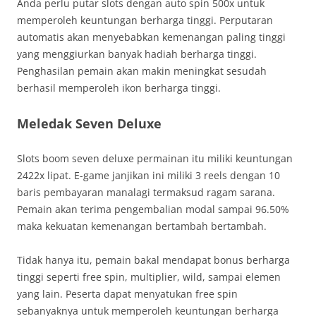
Anda perlu putar slots dengan auto spin 500x untuk
memperoleh keuntungan berharga tinggi. Perputaran
automatis akan menyebabkan kemenangan paling tinggi
yang menggiurkan banyak hadiah berharga tinggi.
Penghasilan pemain akan makin meningkat sesudah
berhasil memperoleh ikon berharga tinggi.
Meledak Seven Deluxe
Slots boom seven deluxe permainan itu miliki keuntungan
2422x lipat. E-game janjikan ini miliki 3 reels dengan 10
baris pembayaran manalagi termaksud ragam sarana.
Pemain akan terima pengembalian modal sampai 96.50%
maka kekuatan kemenangan bertambah bertambah.
Tidak hanya itu, pemain bakal mendapat bonus berharga
tinggi seperti free spin, multiplier, wild, sampai elemen
yang lain. Peserta dapat menyatukan free spin
sebanyaknya untuk memperoleh keuntungan berharga