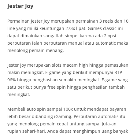
Jester Joy
Permainan jester joy merupakan permainan 3 reels dan 10
line yang miliki keuntungan 273x lipat. Games classic ini
dapat dimainkan sangatlah simpel karena ada 2 opsi
perputaran ialah perputaran manual atau automatic maka
menolong pemain menang.
Jester joy merupakan slots macam high hingga pemasukan
makin meningkat. E-game yang berikut mempunyai RTP
96% hingga penghasilan semakin meningkat. E-game yang
satu berikut punya free spin hingga penghasilan tambah
meningkat.
Membeli auto spin sampai 100x untuk mendapat bayaran
lebih besar dibanding iGaming. Perputaran automatis itu
yang menolong pemain cepat untung sampai juta-an
rupiah sehari-hari. Anda dapat menghimpun uang banyak