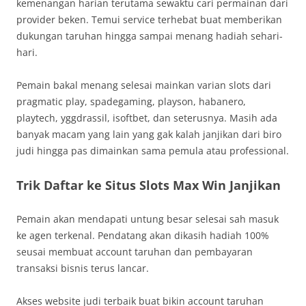
kemenangan harian terutama sewaktu cari permainan dari
provider beken. Temui service terhebat buat memberikan
dukungan taruhan hingga sampai menang hadiah sehari-
hari.
Pemain bakal menang selesai mainkan varian slots dari
pragmatic play, spadegaming, playson, habanero,
playtech, yggdrassil, isoftbet, dan seterusnya. Masih ada
banyak macam yang lain yang gak kalah janjikan dari biro
judi hingga pas dimainkan sama pemula atau professional.
Trik Daftar ke Situs Slots Max Win Janjikan
Pemain akan mendapati untung besar selesai sah masuk
ke agen terkenal. Pendatang akan dikasih hadiah 100%
seusai membuat account taruhan dan pembayaran
transaksi bisnis terus lancar.
Akses website judi terbaik buat bikin account taruhan