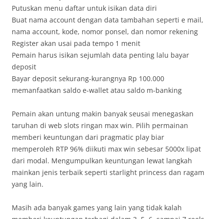
Putuskan menu daftar untuk isikan data diri
Buat nama account dengan data tambahan seperti e mail,
nama account, kode, nomor ponsel, dan nomor rekening
Register akan usai pada tempo 1 menit
Pemain harus isikan sejumlah data penting lalu bayar
deposit
Bayar deposit sekurang-kurangnya Rp 100.000
memanfaatkan saldo e-wallet atau saldo m-banking
Pemain akan untung makin banyak seusai menegaskan
taruhan di web slots ringan max win. Pilih permainan
memberi keuntungan dari pragmatic play biar
memperoleh RTP 96% diikuti max win sebesar 5000x lipat
dari modal. Mengumpulkan keuntungan lewat langkah
mainkan jenis terbaik seperti starlight princess dan ragam
yang lain.
Masih ada banyak games yang lain yang tidak kalah