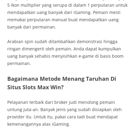
5 ikon multiplier yang serupa di dalam 1 perputaran untuk
mendapatkan uang banyak dari iGaming. Pemain mesti
memakai perputaran manual buat mendapatkan uang
banyak dari permainan.
Arabian spin sudah ditambahkan demonstrasi hingga
ringan dimengerti oleh pemain. Anda dapat kumpulkan
uang banyak sehabis menyisihkan e-game di basis boom
permainan.
Bagaimana Metode Menang Taruhan Di
Situs Slots Max Win?
Pelayanan terbaik dari broker judi menolong pemain
untung juta-an. Banyak jenis yang sudah disiapkan oleh
provider itu. Untuk itu, pakai cara tadi buat mendapat
kemenangannya atas iGaming.