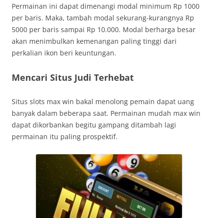
Permainan ini dapat dimenangi modal minimum Rp 1000
per baris. Maka, tambah modal sekurang-kurangnya Rp
5000 per baris sampai Rp 10.000. Modal berharga besar
akan menimbulkan kemenangan paling tinggi dari
perkalian ikon beri keuntungan.
Mencari Situs Judi Terhebat
Situs slots max win bakal menolong pemain dapat uang
banyak dalam beberapa saat. Permainan mudah max win
dapat dikorbankan begitu gampang ditambah lagi
permainan itu paling prospektif.