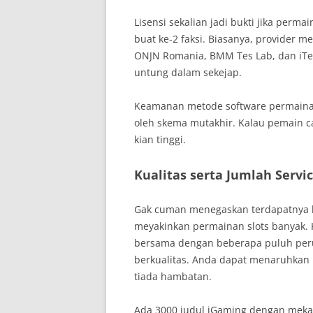
Lisensi sekalian jadi bukti jika per
buat ke-2 faksi. Biasanya, provider m
ONJN Romania, BMM Tes Lab, dan iTec
untung dalam sekejap.
Keamanan metode software permainan 
oleh skema mutakhir. Kalau pemain c
kian tinggi.
Kualitas serta Jumlah Servi
Gak cuman menegaskan terdapatnya li
meyakinkan permainan slots banyak. 
bersama dengan beberapa puluh per
berkualitas. Anda dapat menaruhkan
tiada hambatan.
Ada 3000 judul iGaming dengan mekani