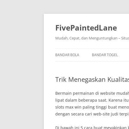
FivePaintedLane
Mudah, Cepat, dan Menguntungkan – Situs J
BANDAR BOLA
BANDAR TOGEL
Trik Menegaskan Kualitas
Bermain permainan di website muda
lipat dalam beberapa saat. Karena it
slots max win paling tinggi buat men
dengan secara cari web-site judi terpi
Di bawah ini 5 cara buat meyakinkan 