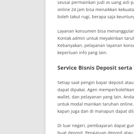
seusai permainkan judi vs uang asli 
online 24 jam bisa menaikkan kekuat
boleh takut rugi, berapa saja keuntu
Layanan konsumen bisa menanggulang
Kontak admin untuk meyakinkan taruh
Kebanyakan, pelayanan layanan konsu
keperluan info yang lain.
Service Bisnis Deposit sert
Setiap saat pengin bayar deposit atau
dapat dipakai. Agen memperbolehkan
wallet, dan pelayanan yang lain. And
untuk modal mainkan taruhan online.
kapan juga dan di manapun dapat dil
Di luar negeri, pembayaran dapat gunak
buat deposit. Pengajuan deposit atau 