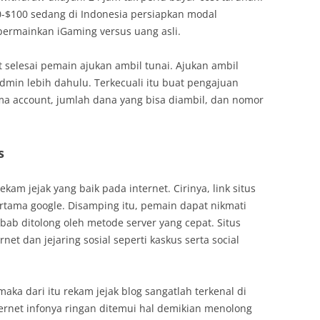
-$100 sedang di Indonesia persiapkan modal
permainkan iGaming versus uang asli.
t selesai pemain ajukan ambil tunai. Ajukan ambil
min lebih dahulu. Terkecuali itu buat pengajuan
ama account, jumlah dana yang bisa diambil, dan nomor
s
ekam jejak yang baik pada internet. Cirinya, link situs
rtama google. Disamping itu, pemain dapat nikmati
ab ditolong oleh metode server yang cepat. Situs
net dan jejaring sosial seperti kaskus serta social
maka dari itu rekam jejak blog sangatlah terkenal di
ernet infonya ringan ditemui hal demikian menolong