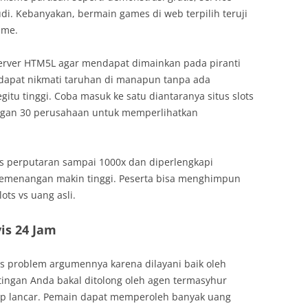
udi. Kebanyakan, bermain games di web terpilih teruji
ime.
erver HTM5L agar mendapat dimainkan pada piranti
 dapat nikmati taruhan di manapun tanpa ada
u tinggi. Coba masuk ke satu diantaranya situs slots
engan 30 perusahaan untuk memperlihatkan
s perputaran sampai 1000x dan diperlengkapi
kemenangan makin tinggi. Peserta bisa menghimpun
ts vs uang asli.
is 24 Jam
s problem argumennya karena dilayani baik oleh
ingan Anda bakal ditolong oleh agen termasyhur
ap lancar. Pemain dapat memperoleh banyak uang