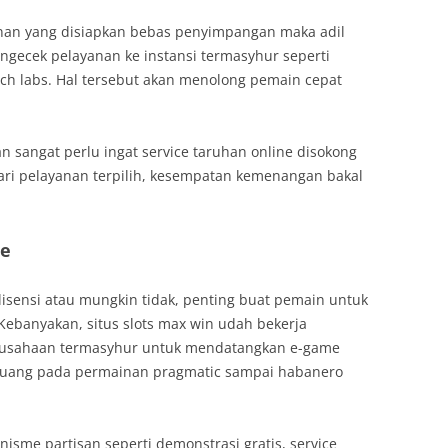
mainan yang disiapkan bebas penyimpangan maka adil
engecek pelayanan ke instansi termasyhur seperti
h labs. Hal tersebut akan menolong pemain cepat
sangat perlu ingat service taruhan online disokong
ari pelayanan terpilih, kesempatan kemenangan bakal
ce
sensi atau mungkin tidak, penting buat pemain untuk
Kebanyakan, situs slots max win udah bekerja
usahaan termasyhur untuk mendatangkan e-game
 uang pada permainan pragmatic sampai habanero
sme partisan seperti demonstrasi gratis, service