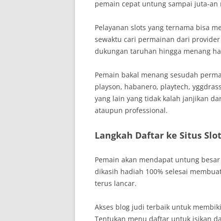
pemain cepat untung sampai juta-an r
Pelayanan slots yang ternama bisa 
sewaktu cari permainan dari provide
dukungan taruhan hingga menang had
Pemain bakal menang sesudah permai
playson, habanero, playtech, yggdrass
yang lain yang tidak kalah janjikan 
ataupun professional.
Langkah Daftar ke Situs Slo
Pemain akan mendapat untung besar 
dikasih hadiah 100% selesai membuat
terus lancar.
Akses blog judi terbaik untuk membik
Tentukan menu daftar untuk isikan da