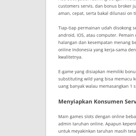
customers servis, dan bonus broker j
aman, cepat, serta bakal dilunasi on t
Tiap-tiap permainan udah disokong s
android, IOS, atau computer. Pemain
halangan dan kesempatan menang begit
online Indonesia yang kerja-sama d
kwalitetnya.
E-game yang disiapkan memiliki bonu
substituting wild yang bisa memacu 
uang banyak walau memasangkan 1 slo
Menyiapkan Konsumen Serv
Main games slots dengan online beba
admin taruhan online. Apapun kepent
untuk meyakinkan taruhan masih tet