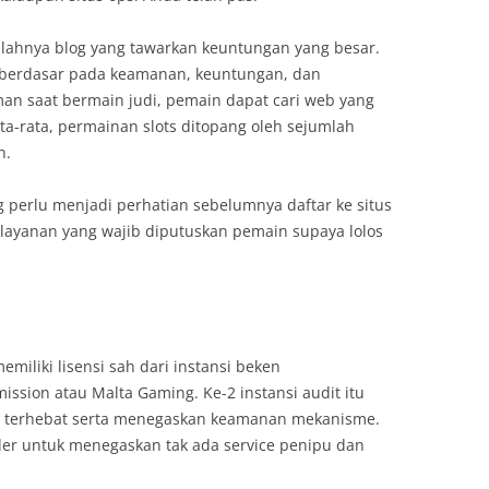
mlahnya blog yang tawarkan keuntungan yang besar.
 berdasar pada keamanan, keuntungan, dan
n saat bermain judi, pemain dapat cari web yang
ta-rata, permainan slots ditopang oleh sejumlah
n.
g perlu menjadi perhatian sebelumnya daftar ke situs
pelayanan yang wajib diputuskan pemain supaya lolos
miliki lisensi sah dari instansi beken
ion atau Malta Gaming. Ke-2 instansi audit itu
an terhebat serta menegaskan keamanan mekanisme.
der untuk menegaskan tak ada service penipu dan