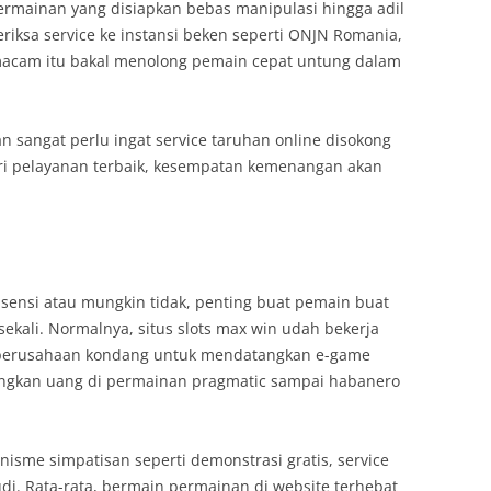
 permainan yang disiapkan bebas manipulasi hingga adil
periksa service ke instansi beken seperti ONJN Romania,
emacam itu bakal menolong pemain cepat untung dalam
sangat perlu ingat service taruhan online disokong
ri pelayanan terbaik, kesempatan kemenangan akan
sensi atau mungkin tidak, penting buat pemain buat
kali. Normalnya, situs slots max win udah bekerja
perusahaan kondang untuk mendatangkan e-game
gkan uang di permainan pragmatic sampai habanero
sme simpatisan seperti demonstrasi gratis, service
udi. Rata-rata, bermain permainan di website terhebat