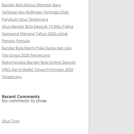
Bandar Bola Bonus Member Baru
Terbesar dan Rollingan Tertinggi 2026:
Panduan Situs Terpercaya
Situs Bandar Bola Deposit 10 Ribu Paling
Gampang Menang Tahun 2026 untuk
Pemain Pemula
Bandar Bola Resmi Piala Dunia dan Liga
Top Eropa 2026 Terpercaya
Rekomendasi Bandar Bola Online Deposit
QRIS dan E-Wallet Tanpa Potongan 2026
Terpercaya
Recent Comments
No comments to show.
Situs Toto