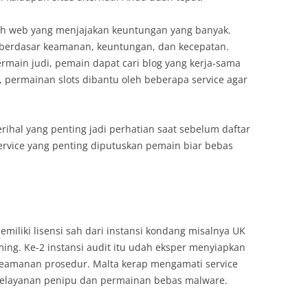
ah web yang menjajakan keuntungan yang banyak.
 berdasar keamanan, keuntungan, dan kecepatan.
main judi, pemain dapat cari blog yang kerja-sama
 permainan slots dibantu oleh beberapa service agar
rihal yang penting jadi perhatian saat sebelum daftar
r service yang penting diputuskan pemain biar bebas
miliki lisensi sah dari instansi kondang misalnya UK
ng. Ke-2 instansi audit itu udah eksper menyiapkan
keamanan prosedur. Malta kerap mengamati service
pelayanan penipu dan permainan bebas malware.