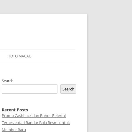
TOTO MACAU
Search
Search
Recent Posts
Promo Cashback dan Bonus Referral
Terbesar dari Bandar Bola Resmi untuk
Member Baru