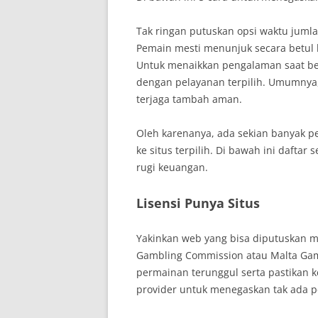
Tak ringan putuskan opsi waktu juml
Pemain mesti menunjuk secara betul
Untuk menaikkan pengalaman saat ber
dengan pelayanan terpilih. Umumnya,
terjaga tambah aman.
Oleh karenanya, ada sekian banyak pe
ke situs terpilih. Di bawah ini dafta
rugi keuangan.
Lisensi Punya Situs
Yakinkan web yang bisa diputuskan me
Gambling Commission atau Malta Gami
permainan terunggul serta pastikan 
provider untuk menegaskan tak ada 