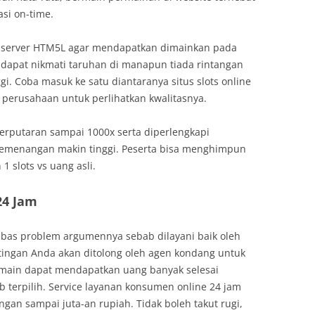
asi on-time.
g server HTM5L agar mendapatkan dimainkan pada
n dapat nikmati taruhan di manapun tiada rintangan
. Coba masuk ke satu diantaranya situs slots online
 perusahaan untuk perlihatkan kwalitasnya.
erputaran sampai 1000x serta diperlengkapi
kemenangan makin tinggi. Peserta bisa menghimpun
slots vs uang asli.
24 Jam
bebas problem argumennya sebab dilayani baik oleh
ingan Anda akan ditolong oleh agen kondang untuk
emain dapat mendapatkan uang banyak selesai
b terpilih. Service layanan konsumen online 24 jam
 sampai juta-an rupiah. Tidak boleh takut rugi,