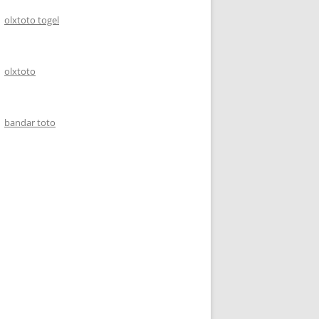
olxtoto togel
olxtoto
bandar toto