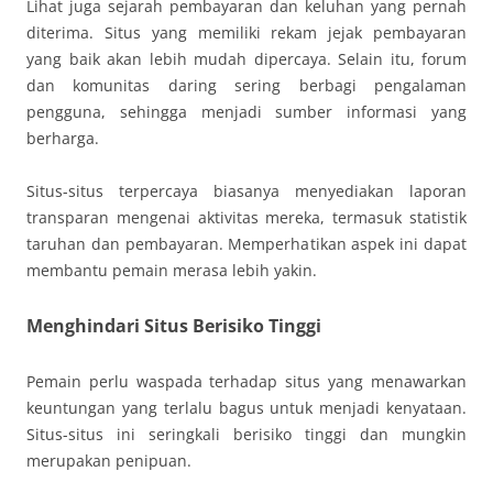
Lihat juga sejarah pembayaran dan keluhan yang pernah
diterima. Situs yang memiliki rekam jejak pembayaran
yang baik akan lebih mudah dipercaya. Selain itu, forum
dan komunitas daring sering berbagi pengalaman
pengguna, sehingga menjadi sumber informasi yang
berharga.
Situs-situs terpercaya biasanya menyediakan laporan
transparan mengenai aktivitas mereka, termasuk statistik
taruhan dan pembayaran. Memperhatikan aspek ini dapat
membantu pemain merasa lebih yakin.
Menghindari Situs Berisiko Tinggi
Pemain perlu waspada terhadap situs yang menawarkan
keuntungan yang terlalu bagus untuk menjadi kenyataan.
Situs-situs ini seringkali berisiko tinggi dan mungkin
merupakan penipuan.