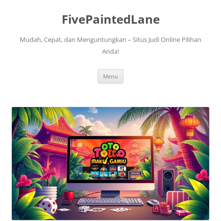
FivePaintedLane
Mudah, Cepat, dan Menguntungkan – Situs Judi Online Pilihan
Anda!
Skip
Menu
to
content