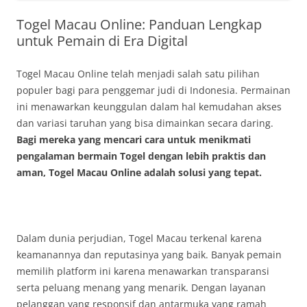
Togel Macau Online: Panduan Lengkap
untuk Pemain di Era Digital
Togel Macau Online telah menjadi salah satu pilihan
populer bagi para penggemar judi di Indonesia. Permainan
ini menawarkan keunggulan dalam hal kemudahan akses
dan variasi taruhan yang bisa dimainkan secara daring.
Bagi mereka yang mencari cara untuk menikmati
pengalaman bermain Togel dengan lebih praktis dan
aman, Togel Macau Online adalah solusi yang tepat.
Dalam dunia perjudian, Togel Macau terkenal karena
keamanannya dan reputasinya yang baik. Banyak pemain
memilih platform ini karena menawarkan transparansi
serta peluang menang yang menarik. Dengan layanan
pelanggan yang responsif dan antarmuka yang ramah