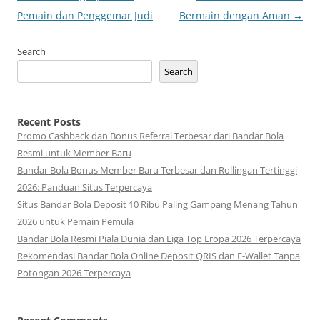
Pemain dan Penggemar Judi
Bermain dengan Aman
→
Search
Search
Recent Posts
Promo Cashback dan Bonus Referral Terbesar dari Bandar Bola
Resmi untuk Member Baru
Bandar Bola Bonus Member Baru Terbesar dan Rollingan Tertinggi
2026: Panduan Situs Terpercaya
Situs Bandar Bola Deposit 10 Ribu Paling Gampang Menang Tahun
2026 untuk Pemain Pemula
Bandar Bola Resmi Piala Dunia dan Liga Top Eropa 2026 Terpercaya
Rekomendasi Bandar Bola Online Deposit QRIS dan E-Wallet Tanpa
Potongan 2026 Terpercaya