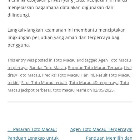
menjelaskan bagaimana data akan digunakan dan
dilindungi.
Langkah-langkah keamanan ini membantu menciptakan
lingkungan perjudian yang aman dan terpercaya bagi
pengguna.
This entry was posted in
Toto Macau
and tagged
Agen Toto Macau
terpercaya
,
Bandar Toto Macau
,
Bocoran Toto Macau Terbaru
,
Live
draw Toto Macau
,
Prediksi Toto Macau Hari Ini
,
Result Toto Macau
terkini
,
Situs Toto Macau terbaik
,
Toto Macau 4D terpercaya
,
Toto
Macau jackpot terbesar
,
toto macau resmi
on
02/05/2025
.
Post
←
Pasaran Toto Macau:
Agen Toto Macau Terpercaya:
navigation
Panduan Lengkap untuk
Panduan Memilih dan