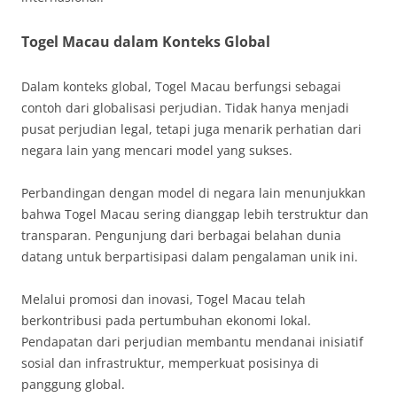
Togel Macau dalam Konteks Global
Dalam konteks global, Togel Macau berfungsi sebagai
contoh dari globalisasi perjudian. Tidak hanya menjadi
pusat perjudian legal, tetapi juga menarik perhatian dari
negara lain yang mencari model yang sukses.
Perbandingan dengan model di negara lain menunjukkan
bahwa Togel Macau sering dianggap lebih terstruktur dan
transparan. Pengunjung dari berbagai belahan dunia
datang untuk berpartisipasi dalam pengalaman unik ini.
Melalui promosi dan inovasi, Togel Macau telah
berkontribusi pada pertumbuhan ekonomi lokal.
Pendapatan dari perjudian membantu mendanai inisiatif
sosial dan infrastruktur, memperkuat posisinya di
panggung global.