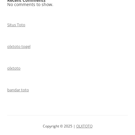
Recent Comments
No comments to show.
Situs Toto
olxtoto togel
olxtoto
bandar toto
Copyright © 2025 |
OLXTOTO