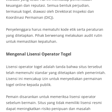
keuangan dan reputasi. Semua bentuk perjudian,
termasuk togel, diawasi oleh Direktorat Inspeksi dan
Koordinasi Permainan (DICJ).
Penyelenggara harus mematuhi kode etik serta peraturan
yang ditetapkan. Pihak berwenang melakukan audit rutin
untuk memastikan kepatuhan.
Mengenal Lisensi Operator Togel
Lisensi operator togel adalah tanda bahwa situs tersebut
telah memenuhi standar yang ditetapkan oleh pemerintah.
Lisensi ini mencakup izin untuk menyediakan permainan
togel online kepada publik.
Pemain disarankan untuk memeriksa lisensi operator
sebelum bermain. Situs yang tidak memiliki lisensi resmi
dapat meningkatkan risiko penipuan dan masalah