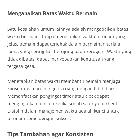
Mengabaikan Batas Waktu Bermain
Satu kesalahan umum lainnya adalah mengabaikan batas
waktu bermain. Tanpa menetapkan waktu bermain yang
jelas, pemain dapat terjebak dalam permainan terlalu
lama, yang sering kali berujung pada kerugian. Waktu yang
tidak dibatasi dapat menyebabkan keputusan yang
tergesa-gesa.
Menetapkan batas waktu membantu pemain menjaga
konsentrasi dan mengelola uang dengan lebih baik.
Memanfaatkan pengingat timer atau clock dapat
mengingatkan pemain ketika sudah saatnya berhenti.
Disiplin dalam manajemen waktu adalah kunci untuk
bermain ceme dengan sukses.
Tips Tambahan agar Konsisten