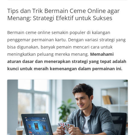
Tips dan Trik Bermain Ceme Online agar
Menang: Strategi Efektif untuk Sukses
Bermain ceme online semakin populer di kalangan
penggemar permainan kartu. Dengan variasi strategi yang
bisa digunakan, banyak pemain mencari cara untuk
meningkatkan peluang mereka menang.
Memahami
aturan dasar dan menerapkan strategi yang tepat adalah
kunci untuk meraih kemenangan dalam permainan ini.