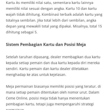
Kartu As memiliki nilai satu, sementara kartu lainnya
memiliki nilai sesuai dengan angka. Kartu 10 dan kartu
wajah tidak dihitung. Kombinasi terbaik adalah kartu yang
totalnya sembilan. Jika total lebih dari sembilan, angka
depan yang mewakili total yang dipakai. Misalnya, total 15
dihitung sebagai 5.
Sistem Pembagian Kartu dan Posisi Meja
Setelah taruhan dipasang, dealer membagikan dua kartu
kepada setiap pemain dan dua kartu kepada diri mereka
sendiri. Kartu pemain dan kartu dealer diletakkan
menghadap ke atas untuk kejelasan.
Meja permainan biasanya memiliki posisi yang teratur, di
mana setiap pemain ditentukan oleh nomor urut. Dalam
Ceme Online, posisi meja tidak hanya menentukan
pembagian kartu, tetapi juga mempengaruhi strategi
permainan.