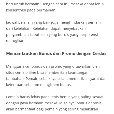
hari untuk bermain. Dengan cara ini, mereka dapat lebih
konsentrasi pada permainan.
Jadwal bermain yang baik juga menghindarkan pemain
dari kelelahan. Kelelahan dapat menyebabkan
pengambilan keputusan yang buruk, yang berpotensi
merugikan.
Memanfaatkan Bonus dan Promo dengan Cerdas
Menggunakan bonus dan promo yang ditawarkan oleh
situs ceme online bisa memberikan keuntungan
tambahan. Pemain sebaiknya selalu memeriksa syarat dan
ketentuan sebelum mengklaim bonus.
Pemain harus fokus pada jenis bonus yang paling sesuai
dengan gaya bermain mereka. Misalnya, bonus deposit
akan bermanfaat bagi pemain yang sering melakukan