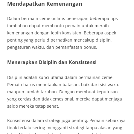
Mendapatkan Kemenangan
Dalam bermain ceme online, penerapan beberapa tips
tambahan dapat membantu pemain untuk meraih
kemenangan dengan lebih konsisten. Beberapa aspek
penting yang perlu diperhatikan mencakup disiplin,
pengaturan waktu, dan pemanfaatan bonus.
Menerapkan Disiplin dan Konsistensi
Disiplin adalah kunci utama dalam permainan ceme.
Pemain harus menetapkan batasan, baik dari sisi waktu
maupun jumlah taruhan. Dengan membuat keputusan
yang cerdas dan tidak emosional, mereka dapat menjaga
saldo mereka tetap sehat.
Konsistensi dalam strategi juga penting. Pemain sebaiknya
tidak terlalu sering mengganti strategi tanpa alasan yang