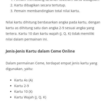
Kartu dibagikan secara tertutup.
Pemain membandingkan total nilai kartu.
Nilai kartu dihitung berdasarkan angka pada kartu, dengan
kartu as dihitung satu dan angka 2-9 sesuai angka yang
tertera. Kartu 10 dan kartu wajah (J, Q, K) tidak memiliki
nilai dalam permainan ini.
Jenis-Jenis Kartu dalam Ceme Online
Dalam permainan Ceme, terdapat empat jenis kartu yang
digunakan, yaitu:
Kartu As (A)
Kartu 2-9
Kartu 10 (X)
Kartu Wajah (J, Q, K)