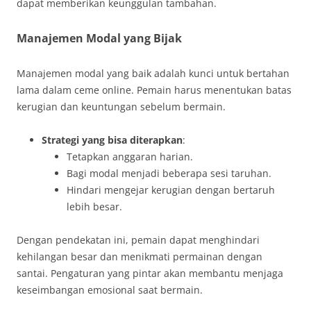
dapat memberikan keunggulan tambahan.
Manajemen Modal yang Bijak
Manajemen modal yang baik adalah kunci untuk bertahan
lama dalam ceme online. Pemain harus menentukan batas
kerugian dan keuntungan sebelum bermain.
Strategi yang bisa diterapkan
:
Tetapkan anggaran harian.
Bagi modal menjadi beberapa sesi taruhan.
Hindari mengejar kerugian dengan bertaruh
lebih besar.
Dengan pendekatan ini, pemain dapat menghindari
kehilangan besar dan menikmati permainan dengan
santai. Pengaturan yang pintar akan membantu menjaga
keseimbangan emosional saat bermain.