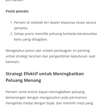
Posisi pemain:
Pemain di sebelah kiri dealer biasanya mulai secara
pertama.
Setiap posisi memiliki peluang berbeda berdasarkan
kartu yang dibagikan.
Mengetahui posisi dan sistem pembagian ini penting
untuk strategi taruhan dan pengambilan keputusan saat
bermain.
Strategi Efektif untuk Meningkatkan
Peluang Menang
Pemain ceme online dapat meningkatkan peluang
kemenangan dengan menganalisis pola permainan,
mengelola modal dengan bijak, dan memilih meja yang