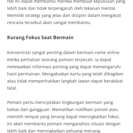
Hal ini dapat membantu mereka membuat keputusan yang
lebih baik dan tidak terpengaruh oleh tekanan mental.
Memiliki strategi yang jelas dan disiplin dalam mengikuti
rencana tersebut akan sangat membantu.
Kurang Fokus Saat Bermain
Konsentrasi sangat penting dalam bermain ceme online.
Ketika perhatian seorang pemain terpecah, ia dapat
melewatkan informasi penting yang dapat memengaruhi
hasil permainan. Mengabaikan kartu yang telah dibagikan
atau tidak memperhatikan langkah lawan dapat berakibat
fatal.
Pemain perlu menciptakan lingkungan bermain yang
bebas dari gangguan. Mematikan notifikasi ponsel atau
memilih tempat yang tenang dapat meningkatkan fokus.
Ini akan membantu pemain menganalisis situasi dengan
lebih baik dan meningkatkan peluang menang.