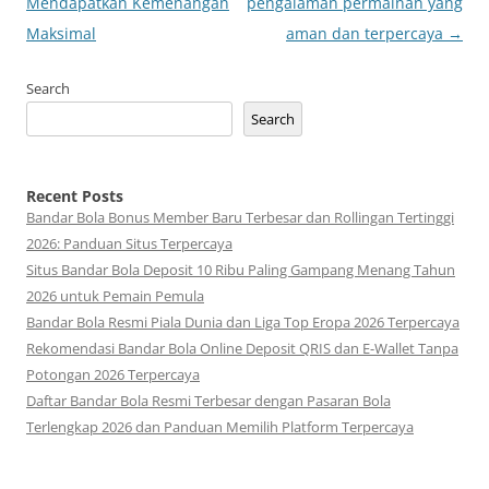
Mendapatkan Kemenangan
pengalaman permainan yang
Maksimal
aman dan terpercaya
→
Search
Search
Recent Posts
Bandar Bola Bonus Member Baru Terbesar dan Rollingan Tertinggi
2026: Panduan Situs Terpercaya
Situs Bandar Bola Deposit 10 Ribu Paling Gampang Menang Tahun
2026 untuk Pemain Pemula
Bandar Bola Resmi Piala Dunia dan Liga Top Eropa 2026 Terpercaya
Rekomendasi Bandar Bola Online Deposit QRIS dan E-Wallet Tanpa
Potongan 2026 Terpercaya
Daftar Bandar Bola Resmi Terbesar dengan Pasaran Bola
Terlengkap 2026 dan Panduan Memilih Platform Terpercaya