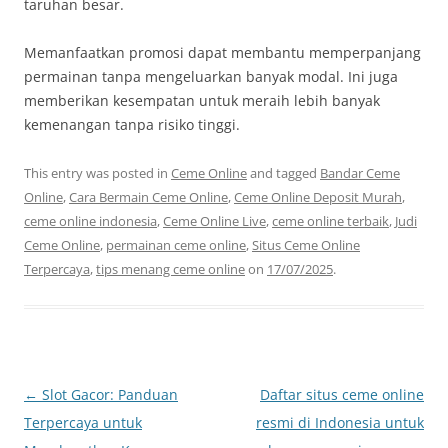
taruhan besar.
Memanfaatkan promosi dapat membantu memperpanjang
permainan tanpa mengeluarkan banyak modal. Ini juga
memberikan kesempatan untuk meraih lebih banyak
kemenangan tanpa risiko tinggi.
This entry was posted in
Ceme Online
and tagged
Bandar Ceme
Online
,
Cara Bermain Ceme Online
,
Ceme Online Deposit Murah
,
ceme online indonesia
,
Ceme Online Live
,
ceme online terbaik
,
Judi
Ceme Online
,
permainan ceme online
,
Situs Ceme Online
Terpercaya
,
tips menang ceme online
on
17/07/2025
.
Post
←
Slot Gacor: Panduan
Daftar situs ceme online
navigation
Terpercaya untuk
resmi di Indonesia untuk