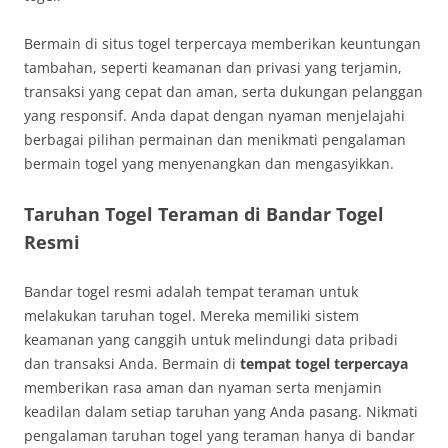
Bermain di situs togel terpercaya memberikan keuntungan
tambahan, seperti keamanan dan privasi yang terjamin,
transaksi yang cepat dan aman, serta dukungan pelanggan
yang responsif. Anda dapat dengan nyaman menjelajahi
berbagai pilihan permainan dan menikmati pengalaman
bermain togel yang menyenangkan dan mengasyikkan.
Taruhan Togel Teraman di Bandar Togel
Resmi
Bandar togel resmi adalah tempat teraman untuk
melakukan taruhan togel. Mereka memiliki sistem
keamanan yang canggih untuk melindungi data pribadi
dan transaksi Anda. Bermain di
tempat togel terpercaya
memberikan rasa aman dan nyaman serta menjamin
keadilan dalam setiap taruhan yang Anda pasang. Nikmati
pengalaman taruhan togel yang teraman hanya di bandar