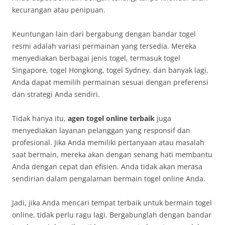
kecurangan atau penipuan.
Keuntungan lain dari bergabung dengan bandar togel
resmi adalah variasi permainan yang tersedia. Mereka
menyediakan berbagai jenis togel, termasuk togel
Singapore, togel Hongkong, togel Sydney, dan banyak lagi.
Anda dapat memilih permainan sesuai dengan preferensi
dan strategi Anda sendiri.
Tidak hanya itu,
agen togel online terbaik
juga
menyediakan layanan pelanggan yang responsif dan
profesional. Jika Anda memiliki pertanyaan atau masalah
saat bermain, mereka akan dengan senang hati membantu
Anda dengan cepat dan efisien. Anda tidak akan merasa
sendirian dalam pengalaman bermain togel online Anda.
Jadi, jika Anda mencari tempat terbaik untuk bermain togel
online, tidak perlu ragu lagi. Bergabunglah dengan bandar