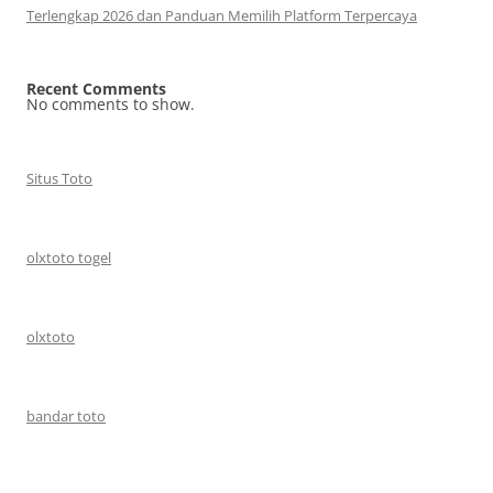
Terlengkap 2026 dan Panduan Memilih Platform Terpercaya
Recent Comments
No comments to show.
Situs Toto
olxtoto togel
olxtoto
bandar toto