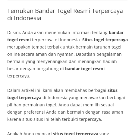
Temukan Bandar Togel Resmi Terpercaya
di Indonesia
Di sini, Anda akan menemukan informasi tentang
bandar
togel resmi
terpercaya di Indonesia.
Situs togel terpercaya
merupakan tempat terbaik untuk bermain taruhan togel
online secara aman dan nyaman. Dapatkan pengalaman
bermain yang menyenangkan dan menangkan hadiah
besar dengan bergabung di
bandar togel resmi
terpercaya.
Dalam artikel ini, kami akan membahas berbagai
situs
togel terpercaya
di Indonesia yang menawarkan berbagai
pilihan permainan togel. Anda dapat memilih sesuai
dengan preferensi Anda dan bermain dengan rasa aman
karena situs-situs ini telah terbukti terpercaya.
Apakah Anda mencari
situs togel terpercaya
yang