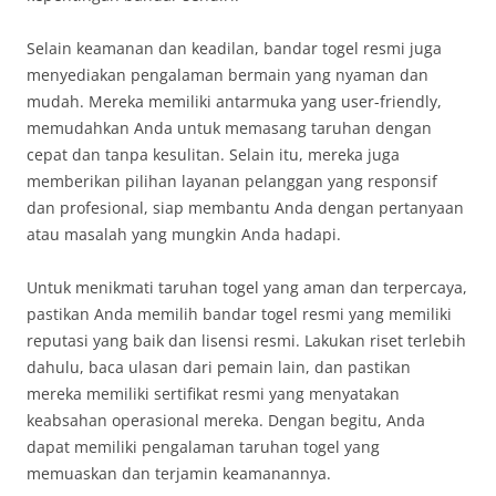
Selain keamanan dan keadilan, bandar togel resmi juga
menyediakan pengalaman bermain yang nyaman dan
mudah. Mereka memiliki antarmuka yang user-friendly,
memudahkan Anda untuk memasang taruhan dengan
cepat dan tanpa kesulitan. Selain itu, mereka juga
memberikan pilihan layanan pelanggan yang responsif
dan profesional, siap membantu Anda dengan pertanyaan
atau masalah yang mungkin Anda hadapi.
Untuk menikmati taruhan togel yang aman dan terpercaya,
pastikan Anda memilih bandar togel resmi yang memiliki
reputasi yang baik dan lisensi resmi. Lakukan riset terlebih
dahulu, baca ulasan dari pemain lain, dan pastikan
mereka memiliki sertifikat resmi yang menyatakan
keabsahan operasional mereka. Dengan begitu, Anda
dapat memiliki pengalaman taruhan togel yang
memuaskan dan terjamin keamanannya.