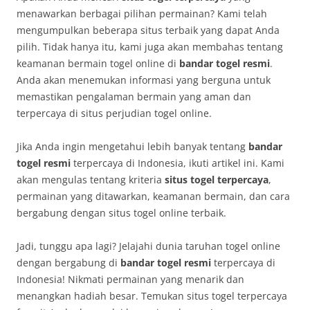
menawarkan berbagai pilihan permainan? Kami telah
mengumpulkan beberapa situs terbaik yang dapat Anda
pilih. Tidak hanya itu, kami juga akan membahas tentang
keamanan bermain togel online di
bandar togel resmi
.
Anda akan menemukan informasi yang berguna untuk
memastikan pengalaman bermain yang aman dan
terpercaya di situs perjudian togel online.
Jika Anda ingin mengetahui lebih banyak tentang
bandar
togel resmi
terpercaya di Indonesia, ikuti artikel ini. Kami
akan mengulas tentang kriteria
situs togel terpercaya
,
permainan yang ditawarkan, keamanan bermain, dan cara
bergabung dengan situs togel online terbaik.
Jadi, tunggu apa lagi? Jelajahi dunia taruhan togel online
dengan bergabung di
bandar togel resmi
terpercaya di
Indonesia! Nikmati permainan yang menarik dan
menangkan hadiah besar. Temukan situs togel terpercaya