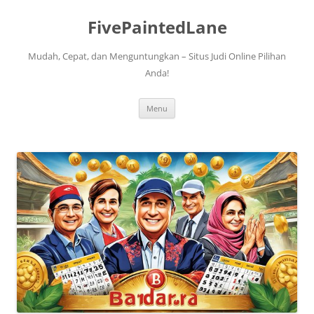
FivePaintedLane
Mudah, Cepat, dan Menguntungkan – Situs Judi Online Pilihan
Anda!
Skip
Menu
to
content