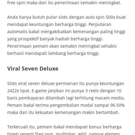
free spin maka dari itu penerimaan semakin meningkat.
Anda hanya butuh putar slots dengan auto spin 500x buat
mendapat keuntungan berharga tinggi. Perputaran
automatis bakal mengakibatkan kemenangan paling tinggi
yang prospektif banyak hadiah berharga tinggi.
Penerimaan pemain akan semakin meningkat sehabis
berhasil mendapati lambang berharga tinggi.
Viral Seven Deluxe
Slots viral seven deluxe permainan itu punya keuntungan
2422x lipat. E-game janjikan ini punya 3 reels dengan 10
baris pembayaran ditambah lagi terhitung macam media.
Pemain bakal terima pengembalian modal sampai 96.50%
maka dari itu kekuatan kemenangan makin bertambah.
Terkecuali itu, pemain bakal mendapati bonus berharga
tinggi seperti free spin, multiplier, wild, sampai elemen