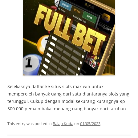
Selekasnya daftar ke situs slots max win untuk
memperoleh banyak uang dari satu diantaranya slots yang
terunggul. Cukup dengan modal sekurang-kurangnya Rp
500.000 pemain bakal menang uang banyak dari taruhan.
This entry was posted in
Balap Kuda
on
01/05/2023
.