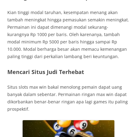
Kian tinggi modal taruhan, kesempatan menang akan
tambah meningkat hingga pemasukan semakin meningkat.
Permainan ini dapat dimenangi modal sekurang-
kurangnya Rp 1000 per baris. Oleh karenanya, tambah
modal minimum Rp 5000 per baris hingga sampai Rp
10.000. Modal berharga besar akan memacu kemenangan
paling tinggi dari perkalian lambang beri keuntungan.
Mencari Situs Judi Terhebat
Situs slots max win bakal menolong pemain dapat uang
banyak dalam sebentar. Permainan ringan max win dapat
dikorbankan benar-benar ringan apa lagi games itu paling
prospektif.