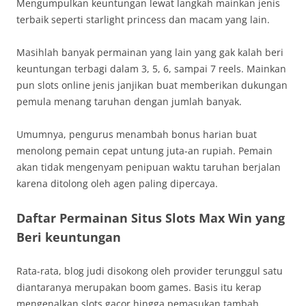
Mengumpulkan keuntungan lewat langkah mainkan jenis
terbaik seperti starlight princess dan macam yang lain.
Masihlah banyak permainan yang lain yang gak kalah beri
keuntungan terbagi dalam 3, 5, 6, sampai 7 reels. Mainkan
pun slots online jenis janjikan buat memberikan dukungan
pemula menang taruhan dengan jumlah banyak.
Umumnya, pengurus menambah bonus harian buat
menolong pemain cepat untung juta-an rupiah. Pemain
akan tidak mengenyam penipuan waktu taruhan berjalan
karena ditolong oleh agen paling dipercaya.
Daftar Permainan Situs Slots Max Win yang
Beri keuntungan
Rata-rata, blog judi disokong oleh provider terunggul satu
diantaranya merupakan boom games. Basis itu kerap
mengenalkan slots gacor hingga pemasukan tambah