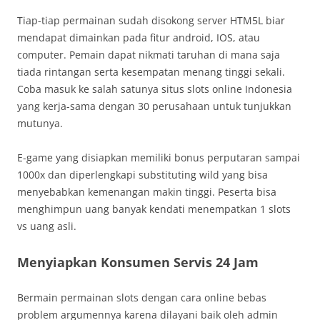
Tiap-tiap permainan sudah disokong server HTM5L biar
mendapat dimainkan pada fitur android, IOS, atau
computer. Pemain dapat nikmati taruhan di mana saja
tiada rintangan serta kesempatan menang tinggi sekali.
Coba masuk ke salah satunya situs slots online Indonesia
yang kerja-sama dengan 30 perusahaan untuk tunjukkan
mutunya.
E-game yang disiapkan memiliki bonus perputaran sampai
1000x dan diperlengkapi substituting wild yang bisa
menyebabkan kemenangan makin tinggi. Peserta bisa
menghimpun uang banyak kendati menempatkan 1 slots
vs uang asli.
Menyiapkan Konsumen Servis 24 Jam
Bermain permainan slots dengan cara online bebas
problem argumennya karena dilayani baik oleh admin