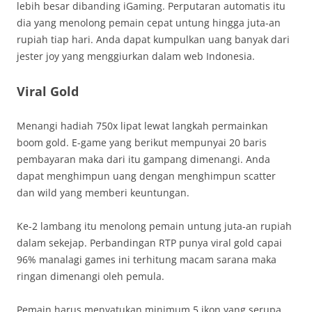
lebih besar dibanding iGaming. Perputaran automatis itu
dia yang menolong pemain cepat untung hingga juta-an
rupiah tiap hari. Anda dapat kumpulkan uang banyak dari
jester joy yang menggiurkan dalam web Indonesia.
Viral Gold
Menangi hadiah 750x lipat lewat langkah permainkan
boom gold. E-game yang berikut mempunyai 20 baris
pembayaran maka dari itu gampang dimenangi. Anda
dapat menghimpun uang dengan menghimpun scatter
dan wild yang memberi keuntungan.
Ke-2 lambang itu menolong pemain untung juta-an rupiah
dalam sekejap. Perbandingan RTP punya viral gold capai
96% manalagi games ini terhitung macam sarana maka
ringan dimenangi oleh pemula.
Pemain harus menyatukan minimum 5 ikon yang serupa