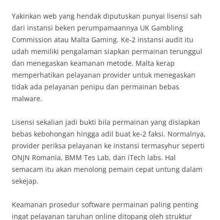
Yakinkan web yang hendak diputuskan punyai lisensi sah
dari instansi beken perumpamaannya UK Gambling
Commission atau Malta Gaming. Ke-2 instansi audit itu
udah memiliki pengalaman siapkan permainan terunggul
dan menegaskan keamanan metode. Malta kerap
memperhatikan pelayanan provider untuk menegaskan
tidak ada pelayanan penipu dan permainan bebas
malware.
Lisensi sekalian jadi bukti bila permainan yang disiapkan
bebas kebohongan hingga adil buat ke-2 faksi. Normalnya,
provider periksa pelayanan ke instansi termasyhur seperti
ONJN Romania, BMM Tes Lab, dan iTech labs. Hal
semacam itu akan menolong pemain cepat untung dalam
sekejap.
Keamanan prosedur software permainan paling penting
ingat pelayanan taruhan online ditopang oleh struktur