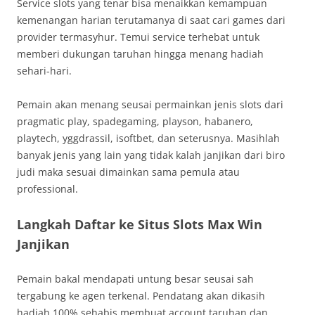
Service slots yang tenar bisa menaikkan kemampuan
kemenangan harian terutamanya di saat cari games dari
provider termasyhur. Temui service terhebat untuk
memberi dukungan taruhan hingga menang hadiah
sehari-hari.
Pemain akan menang seusai permainkan jenis slots dari
pragmatic play, spadegaming, playson, habanero,
playtech, yggdrassil, isoftbet, dan seterusnya. Masihlah
banyak jenis yang lain yang tidak kalah janjikan dari biro
judi maka sesuai dimainkan sama pemula atau
professional.
Langkah Daftar ke Situs Slots Max Win
Janjikan
Pemain bakal mendapati untung besar seusai sah
tergabung ke agen terkenal. Pendatang akan dikasih
hadiah 100% sehabis membuat account taruhan dan