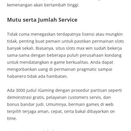
kemenangan akan bertambah tinggi.
Mutu serta Jumlah Service
Tidak cuma menegaskan terdapatnya lisensi atau mungkin
tidak, penting buat pemain untuk pastikan permainan slots
banyak sekali. Biasanya, situs slots max win sudah bekerja
sama-sama dengan beberapa puluh perusahaan kondang
untuk mendatangkan e-game berkualitas. Anda dapat
mengorbankan uang di permainan pragmatic sampai
habanero tidak ada hambatan.
Ada 3000 judul iGaming dengan prosedur partisan seperti
demonstrasi gratis, pelayanan customers servis, dan
bonus bandar judi. Umumnya, bermain games di web
terpilih terjaga aman, cepat, serta bakal dibayarkan on
time.