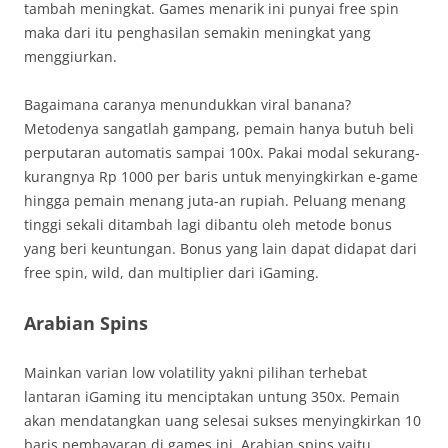
tambah meningkat. Games menarik ini punyai free spin
maka dari itu penghasilan semakin meningkat yang
menggiurkan.
Bagaimana caranya menundukkan viral banana?
Metodenya sangatlah gampang, pemain hanya butuh beli
perputaran automatis sampai 100x. Pakai modal sekurang-
kurangnya Rp 1000 per baris untuk menyingkirkan e-game
hingga pemain menang juta-an rupiah. Peluang menang
tinggi sekali ditambah lagi dibantu oleh metode bonus
yang beri keuntungan. Bonus yang lain dapat didapat dari
free spin, wild, dan multiplier dari iGaming.
Arabian Spins
Mainkan varian low volatility yakni pilihan terhebat
lantaran iGaming itu menciptakan untung 350x. Pemain
akan mendatangkan uang selesai sukses menyingkirkan 10
baris pembayaran di games ini. Arabian spins yaitu