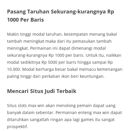
Pasang Taruhan Sekurang-kurangnya Rp
1000 Per Baris
Makin tinggi modal taruhan, kesempatan menang bakal
tambah meningkat maka dari itu pemasukan tambah
meningkat. Permainan ini dapat dimenangi modal
sekurang-kurangnya Rp 1000 per baris. Untuk itu, naikkan
modal sedikitnya Rp 5000 per baris hingga sampai Rp
10.000. Modal berharga besar bakal memacu kemenangan
paling tinggi dari perkalian ikon beri keuntungan.
Mencari Situs Judi Terbaik
Situs slots max win akan menolong pemain dapat uang
banyak dalam sebentar. Permainan enteng max win dapat
ditaruhkan sangatlah ringan apa lagi games itu sangat
prospektif.