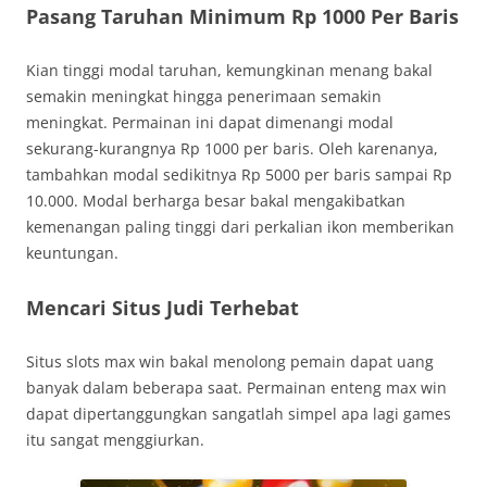
Pasang Taruhan Minimum Rp 1000 Per Baris
Kian tinggi modal taruhan, kemungkinan menang bakal
semakin meningkat hingga penerimaan semakin
meningkat. Permainan ini dapat dimenangi modal
sekurang-kurangnya Rp 1000 per baris. Oleh karenanya,
tambahkan modal sedikitnya Rp 5000 per baris sampai Rp
10.000. Modal berharga besar bakal mengakibatkan
kemenangan paling tinggi dari perkalian ikon memberikan
keuntungan.
Mencari Situs Judi Terhebat
Situs slots max win bakal menolong pemain dapat uang
banyak dalam beberapa saat. Permainan enteng max win
dapat dipertanggungkan sangatlah simpel apa lagi games
itu sangat menggiurkan.