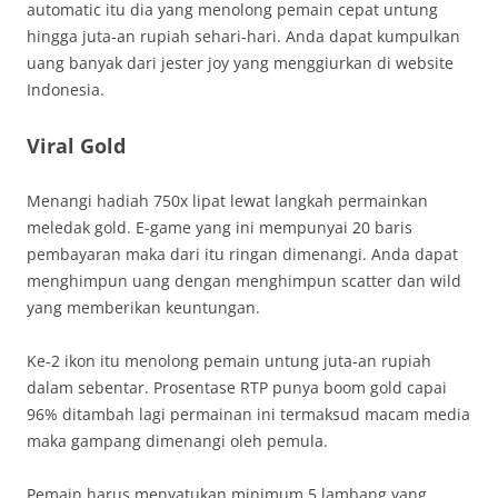
automatic itu dia yang menolong pemain cepat untung
hingga juta-an rupiah sehari-hari. Anda dapat kumpulkan
uang banyak dari jester joy yang menggiurkan di website
Indonesia.
Viral Gold
Menangi hadiah 750x lipat lewat langkah permainkan
meledak gold. E-game yang ini mempunyai 20 baris
pembayaran maka dari itu ringan dimenangi. Anda dapat
menghimpun uang dengan menghimpun scatter dan wild
yang memberikan keuntungan.
Ke-2 ikon itu menolong pemain untung juta-an rupiah
dalam sebentar. Prosentase RTP punya boom gold capai
96% ditambah lagi permainan ini termaksud macam media
maka gampang dimenangi oleh pemula.
Pemain harus menyatukan minimum 5 lambang yang