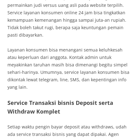
permainkan judi versus uang asli pada website terpilih.
Service layanan konsumen online 24 jam bisa tingkatkan
kemampuan kemenangan hingga sampai juta-an rupiah.
Tidak boleh takut rugi, berapa saja keuntungan pemain
pasti dibayarkan.
Layanan konsumen bisa menangani semua keluhkesah
atau keperluan dari anggota. Kontak admin untuk
meyakinkan taruhan masih bisa dimenangi begitu simpel
sehari-harinya. Umumnya, service layanan konsumen bisa
dikontak lewat telegram, line, SMS, dan kepentingan info
yang lain.
Service Transaksi bisnis Deposit serta
Withdraw Komplet
Setiap waktu pengin bayar deposit atau withdraws, udah
ada service transaksi bisnis yang dapat dipakai. Agen