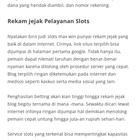
dana yang hendak diambil, dan nomor rekening.
Rekam jejak Pelayanan Slots
Nyatakan biro judi slots max win punyai rekam jejak yang
baik di dalam internet. Cirinya, link situs terpilih bisa
dijumpai di halaman pertama google. Tidak hanya itu,
pemain dapat nikmati taruhan dengan benar-benar
nyaman karena ditolong oleh prosedur server yang cepat.
Blog terpilih ringan diketemukan pada internet dan
medsos seperti kaskus serta media sosial yang lain.
Penghasilan betting akan kian tinggi hingga rekam jejak
blog begitu ternama di mana -mana. Sewaktu dicari lewat
internet infonya ringan dijumpai hal demikian menolong
pemain cepat untung hingga juta-an rupiah sehari-hari.
Service slots yang terkenal bisa mempertingkat kapasitas