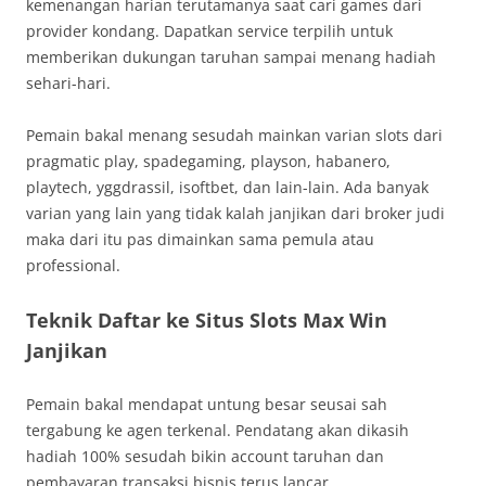
kemenangan harian terutamanya saat cari games dari
provider kondang. Dapatkan service terpilih untuk
memberikan dukungan taruhan sampai menang hadiah
sehari-hari.
Pemain bakal menang sesudah mainkan varian slots dari
pragmatic play, spadegaming, playson, habanero,
playtech, yggdrassil, isoftbet, dan lain-lain. Ada banyak
varian yang lain yang tidak kalah janjikan dari broker judi
maka dari itu pas dimainkan sama pemula atau
professional.
Teknik Daftar ke Situs Slots Max Win
Janjikan
Pemain bakal mendapat untung besar seusai sah
tergabung ke agen terkenal. Pendatang akan dikasih
hadiah 100% sesudah bikin account taruhan dan
pembayaran transaksi bisnis terus lancar.