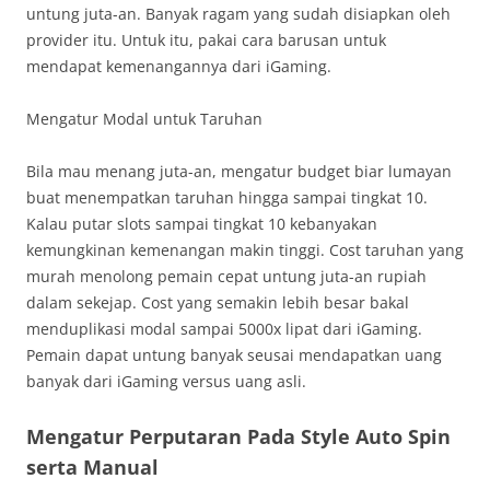
untung juta-an. Banyak ragam yang sudah disiapkan oleh
provider itu. Untuk itu, pakai cara barusan untuk
mendapat kemenangannya dari iGaming.
Mengatur Modal untuk Taruhan
Bila mau menang juta-an, mengatur budget biar lumayan
buat menempatkan taruhan hingga sampai tingkat 10.
Kalau putar slots sampai tingkat 10 kebanyakan
kemungkinan kemenangan makin tinggi. Cost taruhan yang
murah menolong pemain cepat untung juta-an rupiah
dalam sekejap. Cost yang semakin lebih besar bakal
menduplikasi modal sampai 5000x lipat dari iGaming.
Pemain dapat untung banyak seusai mendapatkan uang
banyak dari iGaming versus uang asli.
Mengatur Perputaran Pada Style Auto Spin
serta Manual