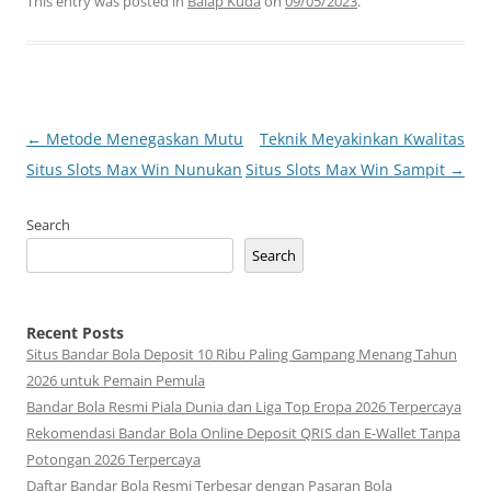
This entry was posted in
Balap Kuda
on
09/05/2023
.
Post
←
Metode Menegaskan Mutu
Teknik Meyakinkan Kwalitas
navigation
Situs Slots Max Win Nunukan
Situs Slots Max Win Sampit
→
Search
Search
Recent Posts
Situs Bandar Bola Deposit 10 Ribu Paling Gampang Menang Tahun
2026 untuk Pemain Pemula
Bandar Bola Resmi Piala Dunia dan Liga Top Eropa 2026 Terpercaya
Rekomendasi Bandar Bola Online Deposit QRIS dan E-Wallet Tanpa
Potongan 2026 Terpercaya
Daftar Bandar Bola Resmi Terbesar dengan Pasaran Bola