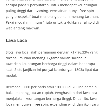
serupa pada 1 perputaran untuk mendapat keuntungan
paling tinggi dari iGaming. Permainan punya free spin
yang prospektif buat menolong pemain menang taruhan.
Pakai modal minimum 1 juta untuk taklukkan viral gold di
web enteng max win.
Lava Loca
Slots lava loca ialah permainan dengan RTP 96.33% yang
dikenali mudah menang. E-game varian sarana ini
tawarkan keuntungan berharga tinggi dalam beberapa
saat. Slots janjikan ini punyai keuntungan 1303x lipat dari
modal.
Bermodal 5000 per baris atau 100.000 di 20 line pemain
bakal menang juta-an rupiah. Penghasilan dari lava loca
menjajakan keuntungan berharga tinggi. Diluar itu, lava
loca mempunyai free spin, expanding wild, dan ikon yang