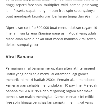
tinggi seperti free spin, multiplier, wild, sampai poin yang
lain. Peserta dapat menghimpun free spin sebanyaknya
buat mendapati keuntungan berharga tinggi dari iGaming.
Diperlukan cost Rp 500.000 buat menundukkan ragam 10
line janjikan karena iGaming uang asli. Modal yang udah
disediakan akan dipakai buat modal mainkan viral seven
deluxe sampai gacor.
Viral Banana
Permainan viral banana merupakan alternatif terunggul
untuk yang baru saja memulai ditambah lagi games
menarik ini miliki hadiah 2500x. Pemain akan mendapat
kemenangan sehabis menundukkan 10 pay line. Meledak
banana miliki RTP 96% dan tergolong ragam alat maka
pemasukan makin meningkat. Games menarik ini miliki
free spin hingga penghasilan semakin meningkat yang