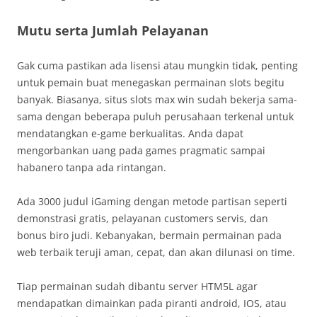
Mutu serta Jumlah Pelayanan
Gak cuma pastikan ada lisensi atau mungkin tidak, penting
untuk pemain buat menegaskan permainan slots begitu
banyak. Biasanya, situs slots max win sudah bekerja sama-
sama dengan beberapa puluh perusahaan terkenal untuk
mendatangkan e-game berkualitas. Anda dapat
mengorbankan uang pada games pragmatic sampai
habanero tanpa ada rintangan.
Ada 3000 judul iGaming dengan metode partisan seperti
demonstrasi gratis, pelayanan customers servis, dan
bonus biro judi. Kebanyakan, bermain permainan pada
web terbaik teruji aman, cepat, dan akan dilunasi on time.
Tiap permainan sudah dibantu server HTM5L agar
mendapatkan dimainkan pada piranti android, IOS, atau