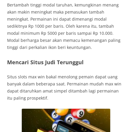
Bertambah tinggi modal taruhan, kemungkinan menang
akan makin meningkat maka pemasukan tambah
meningkat. Permainan ini dapat dimenangi modal
sedikitnya Rp 1000 per baris. Oleh karena itu, tambah
modal minimum Rp 5000 per baris sampai Rp 10.000.
Modal berharga besar akan memacu kemenangan paling
tinggi dari perkalian ikon beri keuntungan.
Mencari Situs Judi Terunggul
Situs slots max win bakal menolong pemain dapat uang
banyak dalam beberapa saat. Permainan mudah max win
dapat ditaruhkan amat simpel ditambah lagi permainan
itu paling prospektif.