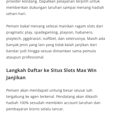
provider kondang. Dapatkan pelayanan terpilih untuk
memberikan dukungan taruhan sampai menang hadiah
sehari-hari.
Pemain bakal menang selesai mainkan ragam slots dari
pragmatic play, spadegaming, playson, habanero,
playtech, yggdrassil, isoftbet, dan seterusnya. Masih ada
banyak jenis yang lain yang tidak kalah janjikan dari
bandar judi hingga sesuai dimainkan sama pemula
ataupun professional.
Langkah Daftar ke Situs Slots Max Win
Janjikan
Pemain akan mendapati untung besar seusai sah
tergabung ke agen terkenal. Pendatang akan dikasih
hadiah 100% sesudah membikin account taruhan dan
pembayaran bisnis selalu lancar.