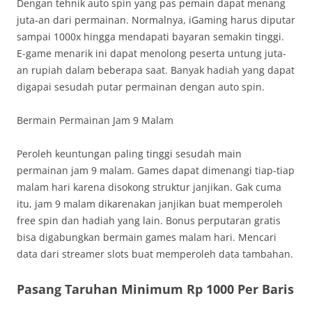
Dengan tehnik auto spin yang pas pemain dapat menang
juta-an dari permainan. Normalnya, iGaming harus diputar
sampai 1000x hingga mendapati bayaran semakin tinggi.
E-game menarik ini dapat menolong peserta untung juta-
an rupiah dalam beberapa saat. Banyak hadiah yang dapat
digapai sesudah putar permainan dengan auto spin.
Bermain Permainan Jam 9 Malam
Peroleh keuntungan paling tinggi sesudah main
permainan jam 9 malam. Games dapat dimenangi tiap-tiap
malam hari karena disokong struktur janjikan. Gak cuma
itu, jam 9 malam dikarenakan janjikan buat memperoleh
free spin dan hadiah yang lain. Bonus perputaran gratis
bisa digabungkan bermain games malam hari. Mencari
data dari streamer slots buat memperoleh data tambahan.
Pasang Taruhan Minimum Rp 1000 Per Baris