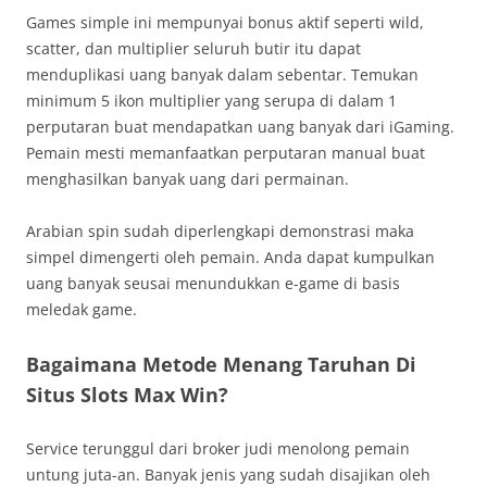
Games simple ini mempunyai bonus aktif seperti wild,
scatter, dan multiplier seluruh butir itu dapat
menduplikasi uang banyak dalam sebentar. Temukan
minimum 5 ikon multiplier yang serupa di dalam 1
perputaran buat mendapatkan uang banyak dari iGaming.
Pemain mesti memanfaatkan perputaran manual buat
menghasilkan banyak uang dari permainan.
Arabian spin sudah diperlengkapi demonstrasi maka
simpel dimengerti oleh pemain. Anda dapat kumpulkan
uang banyak seusai menundukkan e-game di basis
meledak game.
Bagaimana Metode Menang Taruhan Di
Situs Slots Max Win?
Service terunggul dari broker judi menolong pemain
untung juta-an. Banyak jenis yang sudah disajikan oleh