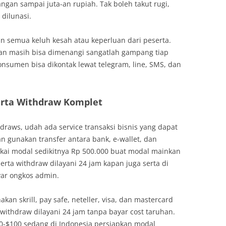
gan sampai juta-an rupiah. Tak boleh takut rugi,
dilunasi.
 semua keluh kesah atau keperluan dari peserta.
an masih bisa dimenangi sangatlah gampang tiap
nsumen bisa dikontak lewat telegram, line, SMS, dan
serta Withdraw Komplet
draws, udah ada service transaksi bisnis yang dapat
 gunakan transfer antara bank, e-wallet, dan
kai modal sedikitnya Rp 500.000 buat modal mainkan
erta withdraw dilayani 24 jam kapan juga serta di
yar ongkos admin.
an skrill, pay safe, neteller, visa, dan mastercard
 withdraw dilayani 24 jam tanpa bayar cost taruhan.
0-$100 sedang di Indonesia persiapkan modal