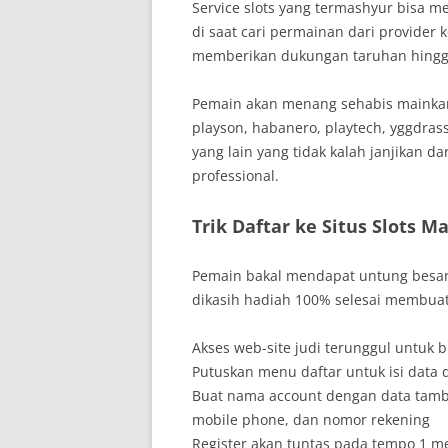
Service slots yang termashyur bisa
di saat cari permainan dari provider
memberikan dukungan taruhan hingga
Pemain akan menang sehabis mainkan
playson, habanero, playtech, yggdrass
yang lain yang tidak kalah janjikan d
professional.
Trik Daftar ke Situs Slots M
Pemain bakal mendapat untung besar
dikasih hadiah 100% selesai membuat
Akses web-site judi terunggul untuk b
Putuskan menu daftar untuk isi data d
Buat nama account dengan data tamba
mobile phone, dan nomor rekening
Register akan tuntas pada tempo 1 m