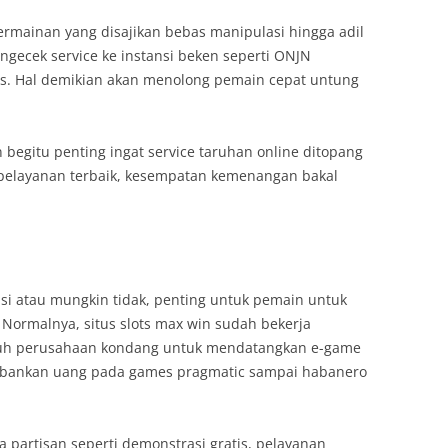
permainan yang disajikan bebas manipulasi hingga adil
engecek service ke instansi beken seperti ONJN
bs. Hal demikian akan menolong pemain cepat untung
egitu penting ingat service taruhan online ditopang
 pelayanan terbaik, kesempatan kemenangan bakal
e
nsi atau mungkin tidak, penting untuk pemain untuk
Normalnya, situs slots max win sudah bekerja
uh perusahaan kondang untuk mendatangkan e-game
orbankan uang pada games pragmatic sampai habanero
partisan seperti demonstrasi gratis, pelayanan