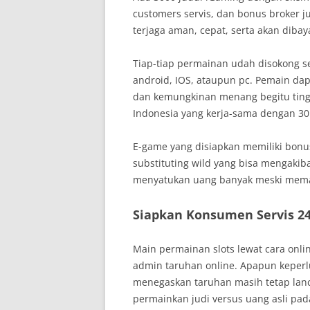
customers servis, dan bonus broker ju
terjaga aman, cepat, serta akan diba
Tiap-tiap permainan udah disokong s
android, IOS, ataupun pc. Pemain dap
dan kemungkinan menang begitu tinggi
Indonesia yang kerja-sama dengan 30
E-game yang disiapkan memiliki bon
substituting wild yang bisa mengakib
menyatukan uang banyak meski memasa
Siapkan Konsumen Servis 2
Main permainan slots lewat cara onli
admin taruhan online. Apapun keperlu
menegaskan taruhan masih tetap lan
permainkan judi versus uang asli pad