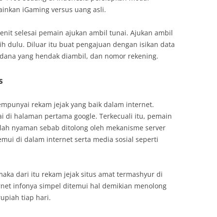
nkan iGaming versus uang asli.
nit selesai pemain ajukan ambil tunai. Ajukan ambil
ih dulu. Diluar itu buat pengajuan dengan isikan data
 dana yang hendak diambil, dan nomor rekening.
s
empunyai rekam jejak yang baik dalam internet.
mpai di halaman pertama google. Terkecuali itu, pemain
lah nyaman sebab ditolong oleh mekanisme server
emui di dalam internet serta media sosial seperti
aka dari itu rekam jejak situs amat termashyur di
ernet infonya simpel ditemui hal demikian menolong
upiah tiap hari.