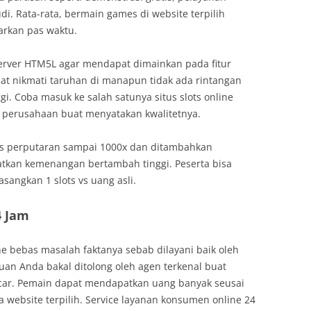
di. Rata-rata, bermain games di website terpilih
yarkan pas waktu.
erver HTM5L agar mendapat dimainkan pada fitur
at nikmati taruhan di manapun tidak ada rintangan
. Coba masuk ke salah satunya situs slots online
 perusahaan buat menyatakan kwalitetnya.
us perputaran sampai 1000x dan ditambahkan
atkan kemenangan bertambah tinggi. Peserta bisa
ngkan 1 slots vs uang asli.
4 Jam
ne bebas masalah faktanya sebab dilayani baik oleh
an Anda bakal ditolong oleh agen terkenal buat
car. Pemain dapat mendapatkan uang banyak seusai
a website terpilih. Service layanan konsumen online 24