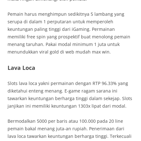
Pemain harus menghimpun sedikitnya 5 lambang yang
serupa di dalam 1 perputaran untuk memperoleh
keuntungan paling tinggi dari iGaming. Permainan
memiliki free spin yang prospektif buat menolong pemain
menang taruhan. Pakai modal minimum 1 juta untuk
menundukkan viral gold di web mudah max win.
Lava Loca
Slots lava loca yakni permainan dengan RTP 96.33% yang
diketahui enteng menang. E-game ragam sarana ini
tawarkan keuntungan berharga tinggi dalam sekejap. Slots
janjikan ini memiliki keuntungan 1303x lipat dari modal.
Bermodalkan 5000 per baris atau 100.000 pada 20 line
pemain bakal menang juta-an rupiah. Penerimaan dari
lava loca tawarkan keuntungan berharga tinggi. Terkecuali