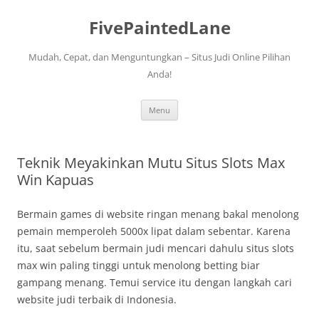
FivePaintedLane
Mudah, Cepat, dan Menguntungkan – Situs Judi Online Pilihan
Anda!
Skip
Menu
to
content
Teknik Meyakinkan Mutu Situs Slots Max
Win Kapuas
Bermain games di website ringan menang bakal menolong
pemain memperoleh 5000x lipat dalam sebentar. Karena
itu, saat sebelum bermain judi mencari dahulu situs slots
max win paling tinggi untuk menolong betting biar
gampang menang. Temui service itu dengan langkah cari
website judi terbaik di Indonesia.