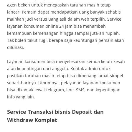
agen beken untuk menegaskan taruhan masih tetap
lancar. Pemain dapat mendapatkan uang banyak sehabis
mainkan judi versus uang asli dalam web terpilih. Service
layanan konsumen online 24 jam bisa menambah
kemampuan kemenangan hingga sampai juta-an rupiah.
Tak boleh takut rugi, berapa saja keuntungan pemain akan
dilunasi.
Layanan konsumen bisa menyelesaikan semua keluh-kesah
atau kepentingan dari anggota. Kontak admin untuk
pastikan taruhan masih tetap bisa dimenangi amat simpel
sehari-harinya. Umumnya, pelayanan layanan konsumen
bisa dikontak lewat telegram, line, SMS, dan kepentingan
info yang lain.
Service Transaksi bisnis Deposit dan
Withdraw Komplet