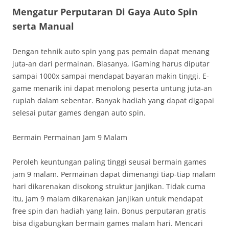
Mengatur Perputaran Di Gaya Auto Spin
serta Manual
Dengan tehnik auto spin yang pas pemain dapat menang
juta-an dari permainan. Biasanya, iGaming harus diputar
sampai 1000x sampai mendapat bayaran makin tinggi. E-
game menarik ini dapat menolong peserta untung juta-an
rupiah dalam sebentar. Banyak hadiah yang dapat digapai
selesai putar games dengan auto spin.
Bermain Permainan Jam 9 Malam
Peroleh keuntungan paling tinggi seusai bermain games
jam 9 malam. Permainan dapat dimenangi tiap-tiap malam
hari dikarenakan disokong struktur janjikan. Tidak cuma
itu, jam 9 malam dikarenakan janjikan untuk mendapat
free spin dan hadiah yang lain. Bonus perputaran gratis
bisa digabungkan bermain games malam hari. Mencari