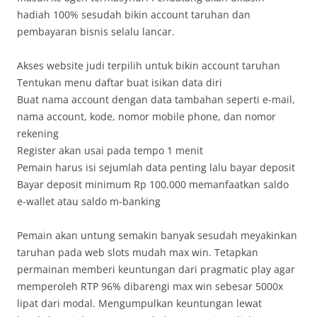
hadiah 100% sesudah bikin account taruhan dan
pembayaran bisnis selalu lancar.
Akses website judi terpilih untuk bikin account taruhan
Tentukan menu daftar buat isikan data diri
Buat nama account dengan data tambahan seperti e-mail,
nama account, kode, nomor mobile phone, dan nomor
rekening
Register akan usai pada tempo 1 menit
Pemain harus isi sejumlah data penting lalu bayar deposit
Bayar deposit minimum Rp 100.000 memanfaatkan saldo
e-wallet atau saldo m-banking
Pemain akan untung semakin banyak sesudah meyakinkan
taruhan pada web slots mudah max win. Tetapkan
permainan memberi keuntungan dari pragmatic play agar
memperoleh RTP 96% dibarengi max win sebesar 5000x
lipat dari modal. Mengumpulkan keuntungan lewat