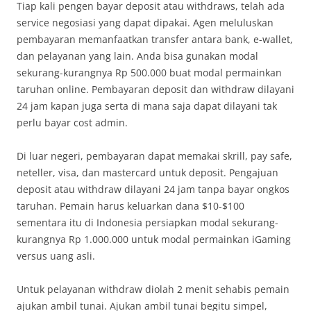
Tiap kali pengen bayar deposit atau withdraws, telah ada
service negosiasi yang dapat dipakai. Agen meluluskan
pembayaran memanfaatkan transfer antara bank, e-wallet,
dan pelayanan yang lain. Anda bisa gunakan modal
sekurang-kurangnya Rp 500.000 buat modal permainkan
taruhan online. Pembayaran deposit dan withdraw dilayani
24 jam kapan juga serta di mana saja dapat dilayani tak
perlu bayar cost admin.
Di luar negeri, pembayaran dapat memakai skrill, pay safe,
neteller, visa, dan mastercard untuk deposit. Pengajuan
deposit atau withdraw dilayani 24 jam tanpa bayar ongkos
taruhan. Pemain harus keluarkan dana $10-$100
sementara itu di Indonesia persiapkan modal sekurang-
kurangnya Rp 1.000.000 untuk modal permainkan iGaming
versus uang asli.
Untuk pelayanan withdraw diolah 2 menit sehabis pemain
ajukan ambil tunai. Ajukan ambil tunai begitu simpel,