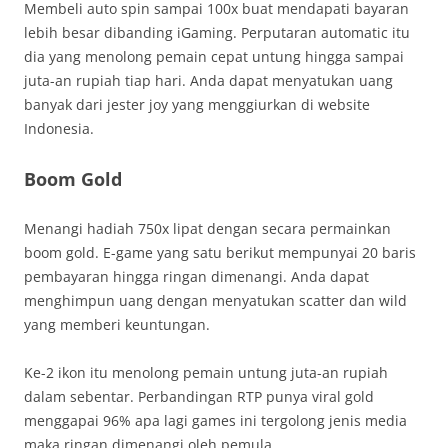
Membeli auto spin sampai 100x buat mendapati bayaran
lebih besar dibanding iGaming. Perputaran automatic itu
dia yang menolong pemain cepat untung hingga sampai
juta-an rupiah tiap hari. Anda dapat menyatukan uang
banyak dari jester joy yang menggiurkan di website
Indonesia.
Boom Gold
Menangi hadiah 750x lipat dengan secara permainkan
boom gold. E-game yang satu berikut mempunyai 20 baris
pembayaran hingga ringan dimenangi. Anda dapat
menghimpun uang dengan menyatukan scatter dan wild
yang memberi keuntungan.
Ke-2 ikon itu menolong pemain untung juta-an rupiah
dalam sebentar. Perbandingan RTP punya viral gold
menggapai 96% apa lagi games ini tergolong jenis media
maka ringan dimenangi oleh pemula.