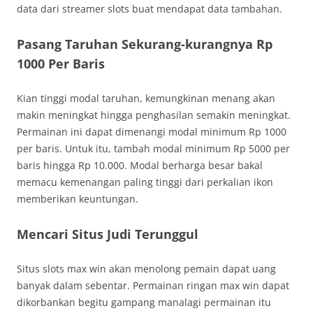
data dari streamer slots buat mendapat data tambahan.
Pasang Taruhan Sekurang-kurangnya Rp
1000 Per Baris
Kian tinggi modal taruhan, kemungkinan menang akan
makin meningkat hingga penghasilan semakin meningkat.
Permainan ini dapat dimenangi modal minimum Rp 1000
per baris. Untuk itu, tambah modal minimum Rp 5000 per
baris hingga Rp 10.000. Modal berharga besar bakal
memacu kemenangan paling tinggi dari perkalian ikon
memberikan keuntungan.
Mencari Situs Judi Terunggul
Situs slots max win akan menolong pemain dapat uang
banyak dalam sebentar. Permainan ringan max win dapat
dikorbankan begitu gampang manalagi permainan itu