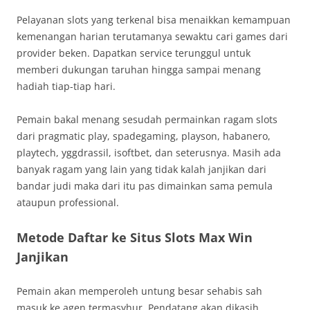
Pelayanan slots yang terkenal bisa menaikkan kemampuan
kemenangan harian terutamanya sewaktu cari games dari
provider beken. Dapatkan service terunggul untuk
memberi dukungan taruhan hingga sampai menang
hadiah tiap-tiap hari.
Pemain bakal menang sesudah permainkan ragam slots
dari pragmatic play, spadegaming, playson, habanero,
playtech, yggdrassil, isoftbet, dan seterusnya. Masih ada
banyak ragam yang lain yang tidak kalah janjikan dari
bandar judi maka dari itu pas dimainkan sama pemula
ataupun professional.
Metode Daftar ke Situs Slots Max Win
Janjikan
Pemain akan memperoleh untung besar sehabis sah
masuk ke agen termasyhur. Pendatang akan dikasih