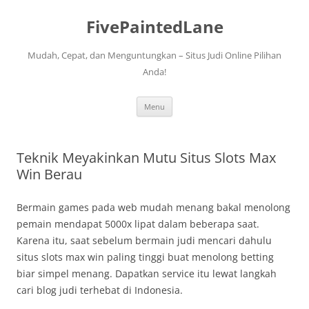
FivePaintedLane
Mudah, Cepat, dan Menguntungkan – Situs Judi Online Pilihan
Anda!
Skip
Menu
to
content
Teknik Meyakinkan Mutu Situs Slots Max
Win Berau
Bermain games pada web mudah menang bakal menolong
pemain mendapat 5000x lipat dalam beberapa saat.
Karena itu, saat sebelum bermain judi mencari dahulu
situs slots max win paling tinggi buat menolong betting
biar simpel menang. Dapatkan service itu lewat langkah
cari blog judi terhebat di Indonesia.