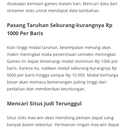
disatukan bermain games malam hari. Mencari data dari
streamer slots untuk mendapat data tambahan.
Pasang Taruhan Sekurang-kurangnya Rp
1000 Per Baris
Kian tinggi modal taruhan, kesempatan menang akan
makin meningkat maka penerimaan semakin meningkat.
Games ini dapat dimenangi modal minimum Rp 1000 per
baris. Karena itu, naikkan modal sekurang-kurangnya Rp
5000 per baris hingga sampai Rp 10.000. Modal berharga
besar akan memacu kemenangan paling tinggi dari
perkalian ikon memberikan keuntungan.
Mencari Situs Judi Terunggul
Situs slots max win akan menolong pemain dapat uang
banyak dalam sebentar. Permainan ringan max win dapat