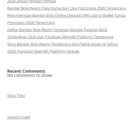
2026 untuk Pemain Pemula
Bandar Bola Resmi Piala Dunia dan Liga Top Eropa 2026 Terpercaya
Rekomendasi Bandar Bola Online Deposit QRIS dan E-Wallet Tanpa
Potongan 2026 Terpercaya
Daftar Bandar Bola Resmi Terbesar dengan Pasaran Bola
Terlengkap 2026 dan Panduan Memilih Platform Terpercaya
Situs Bandar Bola Resmi Terpercaya dan Paling Aman di Tahun
2026: Panduan Memilih Platform Terbaik
Recent Comments
No comments to show.
Situs Toto
olxtoto togel