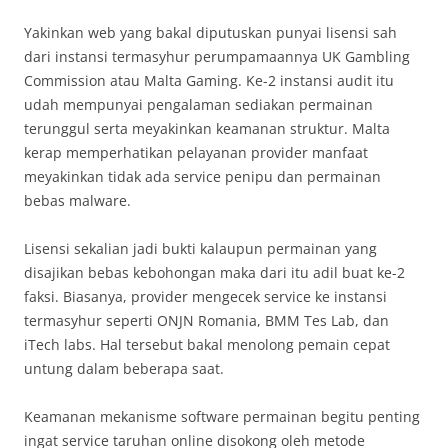
Yakinkan web yang bakal diputuskan punyai lisensi sah
dari instansi termasyhur perumpamaannya UK Gambling
Commission atau Malta Gaming. Ke-2 instansi audit itu
udah mempunyai pengalaman sediakan permainan
terunggul serta meyakinkan keamanan struktur. Malta
kerap memperhatikan pelayanan provider manfaat
meyakinkan tidak ada service penipu dan permainan
bebas malware.
Lisensi sekalian jadi bukti kalaupun permainan yang
disajikan bebas kebohongan maka dari itu adil buat ke-2
faksi. Biasanya, provider mengecek service ke instansi
termasyhur seperti ONJN Romania, BMM Tes Lab, dan
iTech labs. Hal tersebut bakal menolong pemain cepat
untung dalam beberapa saat.
Keamanan mekanisme software permainan begitu penting
ingat service taruhan online disokong oleh metode