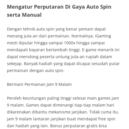
Mengatur Perputaran Di Gaya Auto Spin
serta Manual
Dengan tehnik auto spin yang benar pemain dapat
menang juta-an dari permainan. Normalnya, iGaming
mesti diputar hingga sampai 1000x hingga sampai
mendapati bayaran bertambah tinggi. E-game menarik ini
dapat menolong peserta untung juta-an rupiah dalam
sekejap. Banyak hadiah yang dapat dicapai sesudah putar
permainan dengan auto spin.
Bermain Permainan Jam 9 Malam
Peroleh keuntungan paling tinggi selesai main games jam
9 malam. Games dapat dimenangi tiap-tiap malam hari
dikarenakan dibantu mekanisme janjikan. Tidak cuma itu,
jam 9 malam lantaran janjikan buat mendapat free spin
dan hadiah yang lain. Bonus perputaran gratis bisa