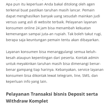
Apa pun itu keperluan Anda bakal ditolong oleh agen
terkenal buat pastikan taruhan masih lancar. Pemain
dapat menghasilkan banyak uang sesudah mainkan judi
versus uang asli di website terbaik. Pelayanan layanan
konsumen online 24 jam bisa menambah kekuatan
kemenangan sampai juta-an rupiah. Tak boleh takut rugi,
berapa saja keuntungan pemain tentu akan dibayarkan.
Layanan konsumen bisa menanggulangi semua keluh-
kesah ataupun kepentingan dari peserta. Kontak admin
untuk meyakinkan taruhan masih bisa dimenangi benar-
benar gampang tiap harinya. Kebanyakan, service layanan
konsumen bisa dikontak lewat telegram, line, SMS, dan
keperluan info yang lain.
Pelayanan Transaksi bisnis Deposit serta
Withdraw Komplet