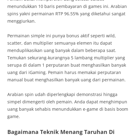
menundukkan 10 baris pembayaran di games ini. Arabian
spins yakni permainan RTP 96.55% yang diketahui sangat
menggiurkan.
Permainan simple ini punya bonus aktif seperti wild,
scatter, dan multiplier semuanya elemen itu dapat
menduplikasikan uang banyak dalam beberapa saat.
Temukan sekurang-kurangnya 5 lambang multiplier yang
serupa di dalam 1 perputaran buat menghasilkan banyak
uang dari iGaming. Pemain harus memakai perputaran
manual buat menghasilkan banyak uang dari permainan.
Arabian spin udah diperlengkapi demonstrasi hingga
simpel dimengerti oleh pemain. Anda dapat menghimpun
uang banyak sehabis menundukkan e-game di basis boom
game.
Bagaimana Teknik Menang Taruhan Di