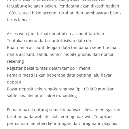
tergabung ke agen beken. Pendatang akan dikasih hadiah
100% seusai bikin account taruhan dan pembayaran bisnis
terus lancar.
Akses web judi terbaik buat bikin account taruhan
Tentukan menu daftar untuk isikan data diri
Buat nama account dengan data tambahan seperti e mail,
nama account, sandi, nomor mobile phone, dan nomor
rekening
Register bakal tuntas dalam tempo 1 menit
Pemain mesti isikan beberapa data penting lalu bayar
deposit
Bayar deposit sekurang-kurangnya Rp 100.000 gunakan
saldo e-wallet atau saldo m-banking
Pemain bakal untung semakin banyak selesai menegaskan
taruhan pada website slots enteng max win. Tetapkan
permainan memberi keuntungan dari pragmatic play biar