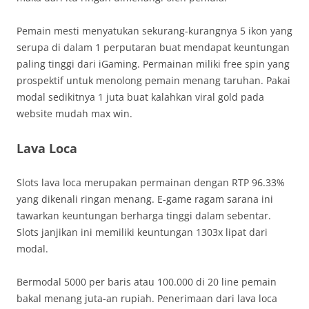
Pemain mesti menyatukan sekurang-kurangnya 5 ikon yang
serupa di dalam 1 perputaran buat mendapat keuntungan
paling tinggi dari iGaming. Permainan miliki free spin yang
prospektif untuk menolong pemain menang taruhan. Pakai
modal sedikitnya 1 juta buat kalahkan viral gold pada
website mudah max win.
Lava Loca
Slots lava loca merupakan permainan dengan RTP 96.33%
yang dikenali ringan menang. E-game ragam sarana ini
tawarkan keuntungan berharga tinggi dalam sebentar.
Slots janjikan ini memiliki keuntungan 1303x lipat dari
modal.
Bermodal 5000 per baris atau 100.000 di 20 line pemain
bakal menang juta-an rupiah. Penerimaan dari lava loca