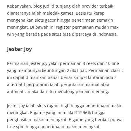
Kebanyakan, blog judi ditunjang oleh provider terbaik
diantaranya ialah meledak games. Basis itu kerap
mengenalkan slots gacor hingga penerimaan semakin
meningkat. Di bawah ini register permainan mudah max
win yang berada pada situs bisa dipercaya di Indonesia.
Jester Joy
Permainan jester joy yakni permainan 3 reels dan 10 line
yang mempunyai keuntungan 273x lipat. Permainan classic
ini dapat dimainkan benar-benar simpel lantaran ada 2
alternatif perputaran ialah perputaran manual atau
automatic maka dari itu menolong pemain menang.
Jester joy ialah slots ragam high hingga penerimaan makin
meningkat. E-game yang ini miliki RTP 96% hingga
penghasilan makin meningkat. E-game yang berikut punyai
free spin hingga penerimaan makin meningkat.