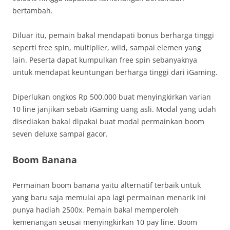
bertambah.
Diluar itu, pemain bakal mendapati bonus berharga tinggi
seperti free spin, multiplier, wild, sampai elemen yang
lain. Peserta dapat kumpulkan free spin sebanyaknya
untuk mendapat keuntungan berharga tinggi dari iGaming.
Diperlukan ongkos Rp 500.000 buat menyingkirkan varian
10 line janjikan sebab iGaming uang asli. Modal yang udah
disediakan bakal dipakai buat modal permainkan boom
seven deluxe sampai gacor.
Boom Banana
Permainan boom banana yaitu alternatif terbaik untuk
yang baru saja memulai apa lagi permainan menarik ini
punya hadiah 2500x. Pemain bakal memperoleh
kemenangan seusai menyingkirkan 10 pay line. Boom