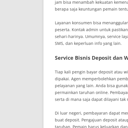
jam bisa menambah kekuatan kemenang
berapa saja keuntungan pemain tentu
Layanan konsumen bisa menanggulang
peserta. Kontak admin untuk pastika
sehari-harinya. Umumnya, service lay
SMS, dan keperluan info yang lain.
Service Bisnis Deposit dan
Tiap kali pengin bayar deposit atau w
dipakai. Agen memperbolehkan pembay
pelayanan yang lain. Anda bisa guna
permainkan taruhan online. Pembayar
serta di mana saja dapat dilayani tak
Di luar negeri, pembayaran dapat mema
buat deposit. Pengajuan deposit atau
taruhan. Pemain harus keluarkan dan