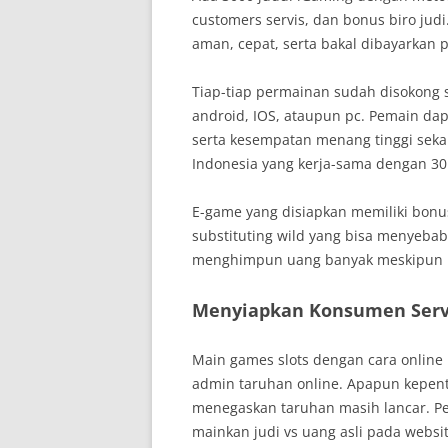
customers servis, dan bonus biro jud
aman, cepat, serta bakal dibayarkan 
Tiap-tiap permainan sudah disokong 
android, IOS, ataupun pc. Pemain dap
serta kesempatan menang tinggi sekali
Indonesia yang kerja-sama dengan 30
E-game yang disiapkan memiliki bonu
substituting wild yang bisa menyeba
menghimpun uang banyak meskipun me
Menyiapkan Konsumen Serv
Main games slots dengan cara online
admin taruhan online. Apapun kepent
menegaskan taruhan masih lancar. P
mainkan judi vs uang asli pada websi