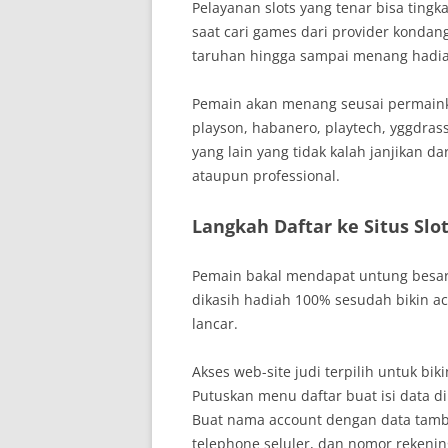
Pelayanan slots yang tenar bisa ti
saat cari games dari provider kondan
taruhan hingga sampai menang hadiah
Pemain akan menang seusai permaink
playson, habanero, playtech, yggdrass
yang lain yang tidak kalah janjikan 
ataupun professional.
Langkah Daftar ke Situs Slo
Pemain bakal mendapat untung besar
dikasih hadiah 100% sesudah bikin ac
lancar.
Akses web-site judi terpilih untuk bik
Putuskan menu daftar buat isi data di
Buat nama account dengan data tamba
telephone seluler, dan nomor rekenin