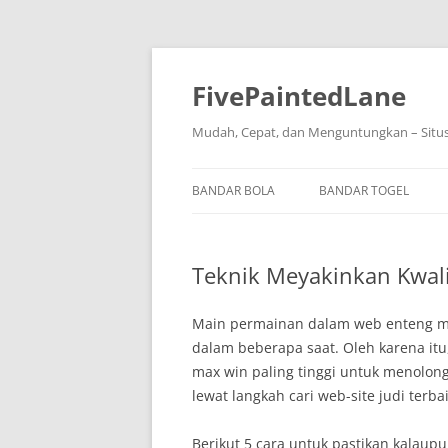
FivePaintedLane
Mudah, Cepat, dan Menguntungkan – Situs J
BANDAR BOLA
BANDAR TOGEL
Teknik Meyakinkan Kwali
Main permainan dalam web enteng m
dalam beberapa saat. Oleh karena itu
max win paling tinggi untuk menolong
lewat langkah cari web-site judi terba
Berikut 5 cara untuk pastikan kalaupu