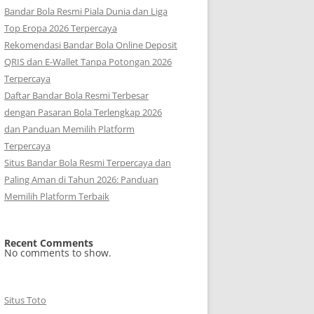
Bandar Bola Resmi Piala Dunia dan Liga
Top Eropa 2026 Terpercaya
Rekomendasi Bandar Bola Online Deposit
QRIS dan E-Wallet Tanpa Potongan 2026
Terpercaya
Daftar Bandar Bola Resmi Terbesar
dengan Pasaran Bola Terlengkap 2026
dan Panduan Memilih Platform
Terpercaya
Situs Bandar Bola Resmi Terpercaya dan
Paling Aman di Tahun 2026: Panduan
Memilih Platform Terbaik
Recent Comments
No comments to show.
Situs Toto