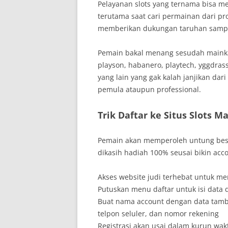
Pelayanan slots yang ternama bisa
terutama saat cari permainan dari pr
memberikan dukungan taruhan sampa
Pemain bakal menang sesudah mainkan
playson, habanero, playtech, yggdras
yang lain yang gak kalah janjikan dar
pemula ataupun professional.
Trik Daftar ke Situs Slots M
Pemain akan memperoleh untung bes
dikasih hadiah 100% seusai bikin acc
Akses website judi terhebat untuk m
Putuskan menu daftar untuk isi data d
Buat nama account dengan data tamba
telpon seluler, dan nomor rekening
Registrasi akan usai dalam kurun wak