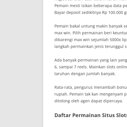
Pemain mesti isikan beberapa data pe
Bayar deposit sedikitnya Rp 100.000 
Pemain bakal untung makin banyak se
max win. Pilih permainan beri keunt
dibarengi max win sejumlah 5000x li
langkah permainkan jenis terunggul s
Ada banyak permainan yang lain yang
6, sampai 7 reels. Mainkan slots onl
taruhan dengan jumlah banyak.
Rata-rata, pengurus menambah bonus
rupiah. Pemain tak kan mengenyam p
ditolong oleh agen dapat dipercaya.
Daftar Permainan Situs Slo