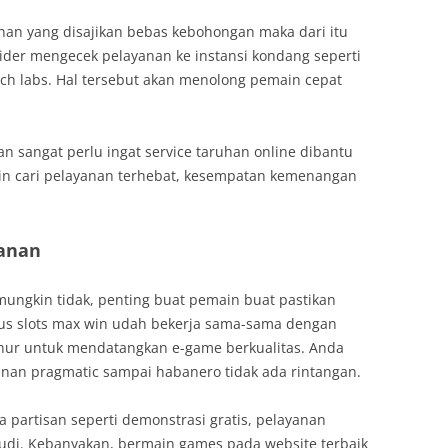
ainan yang disajikan bebas kebohongan maka dari itu
ovider mengecek pelayanan ke instansi kondang seperti
h labs. Hal tersebut akan menolong pemain cepat
 sangat perlu ingat service taruhan online dibantu
in cari pelayanan terhebat, kesempatan kemenangan
yanan
mungkin tidak, penting buat pemain buat pastikan
itus slots max win udah bekerja sama-sama dengan
ur untuk mendatangkan e-game berkualitas. Anda
an pragmatic sampai habanero tidak ada rintangan.
partisan seperti demonstrasi gratis, pelayanan
judi. Kebanyakan, bermain games pada website terbaik