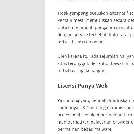
Tidak gampang putuskan alternatif s
Pemain mesti memutuskan secara bet
Untuk menambah pengalaman saat ber
dengan service terhebat. Rata-rata, 
terbukti semakin aman.
Oleh karena itu, ada sejumlah hal ya
situs terunggul. Berikut di bawah ini
terbebas rugi keuangan.
Lisensi Punya Web
Yakini blog yang hendak diputuskan pu
contohnya UK Gambling Commission at
profesional sediakan permainan terpi
memperhatikan pelayanan provider unt
permainan bebas malware.