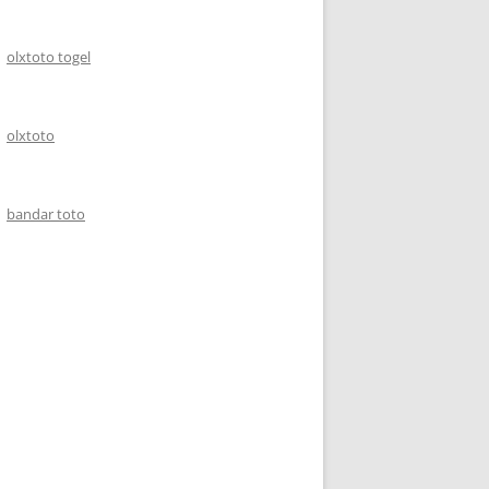
olxtoto togel
olxtoto
bandar toto