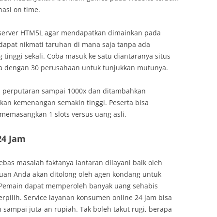
nasi on time.
 server HTM5L agar mendapatkan dimainkan pada
 dapat nikmati taruhan di mana saja tanpa ada
inggi sekali. Coba masuk ke satu diantaranya situs
ama dengan 30 perusahaan untuk tunjukkan mutunya.
us perputaran sampai 1000x dan ditambahkan
bkan kemenangan semakin tinggi. Peserta bisa
masangkan 1 slots versus uang asli.
24 Jam
bas masalah faktanya lantaran dilayani baik oleh
uan Anda akan ditolong oleh agen kondang untuk
. Pemain dapat memperoleh banyak uang sehabis
terpilih. Service layanan konsumen online 24 jam bisa
ampai juta-an rupiah. Tak boleh takut rugi, berapa