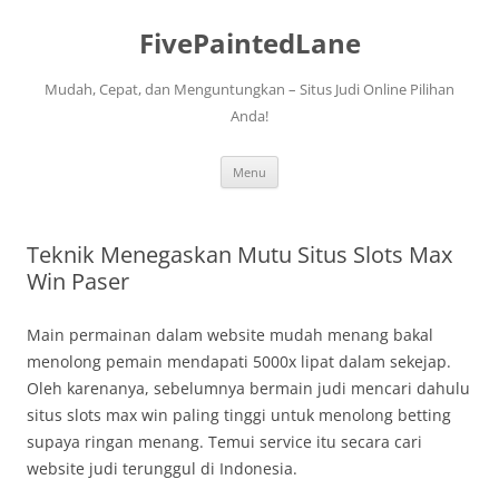
FivePaintedLane
Mudah, Cepat, dan Menguntungkan – Situs Judi Online Pilihan
Anda!
Skip
Menu
to
content
Teknik Menegaskan Mutu Situs Slots Max
Win Paser
Main permainan dalam website mudah menang bakal
menolong pemain mendapati 5000x lipat dalam sekejap.
Oleh karenanya, sebelumnya bermain judi mencari dahulu
situs slots max win paling tinggi untuk menolong betting
supaya ringan menang. Temui service itu secara cari
website judi terunggul di Indonesia.