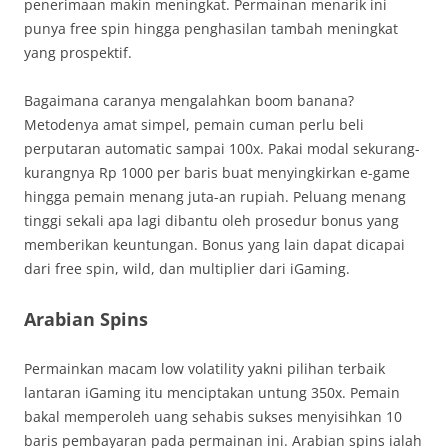
penerimaan makin meningkat. Permainan menarik ini
punya free spin hingga penghasilan tambah meningkat
yang prospektif.
Bagaimana caranya mengalahkan boom banana?
Metodenya amat simpel, pemain cuman perlu beli
perputaran automatic sampai 100x. Pakai modal sekurang-
kurangnya Rp 1000 per baris buat menyingkirkan e-game
hingga pemain menang juta-an rupiah. Peluang menang
tinggi sekali apa lagi dibantu oleh prosedur bonus yang
memberikan keuntungan. Bonus yang lain dapat dicapai
dari free spin, wild, dan multiplier dari iGaming.
Arabian Spins
Permainkan macam low volatility yakni pilihan terbaik
lantaran iGaming itu menciptakan untung 350x. Pemain
bakal memperoleh uang sehabis sukses menyisihkan 10
baris pembayaran pada permainan ini. Arabian spins ialah