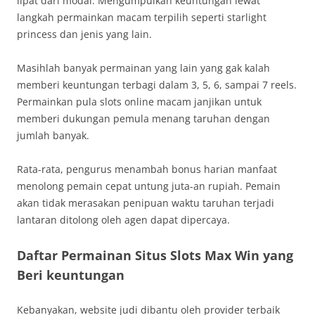
lipat dari modal. Mengumpulkan keuntungan lewat
langkah permainkan macam terpilih seperti starlight
princess dan jenis yang lain.
Masihlah banyak permainan yang lain yang gak kalah
memberi keuntungan terbagi dalam 3, 5, 6, sampai 7 reels.
Permainkan pula slots online macam janjikan untuk
memberi dukungan pemula menang taruhan dengan
jumlah banyak.
Rata-rata, pengurus menambah bonus harian manfaat
menolong pemain cepat untung juta-an rupiah. Pemain
akan tidak merasakan penipuan waktu taruhan terjadi
lantaran ditolong oleh agen dapat dipercaya.
Daftar Permainan Situs Slots Max Win yang
Beri keuntungan
Kebanyakan, website judi dibantu oleh provider terbaik