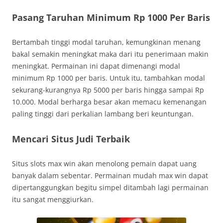
Pasang Taruhan Minimum Rp 1000 Per Baris
Bertambah tinggi modal taruhan, kemungkinan menang
bakal semakin meningkat maka dari itu penerimaan makin
meningkat. Permainan ini dapat dimenangi modal
minimum Rp 1000 per baris. Untuk itu, tambahkan modal
sekurang-kurangnya Rp 5000 per baris hingga sampai Rp
10.000. Modal berharga besar akan memacu kemenangan
paling tinggi dari perkalian lambang beri keuntungan.
Mencari Situs Judi Terbaik
Situs slots max win akan menolong pemain dapat uang
banyak dalam sebentar. Permainan mudah max win dapat
dipertanggungkan begitu simpel ditambah lagi permainan
itu sangat menggiurkan.