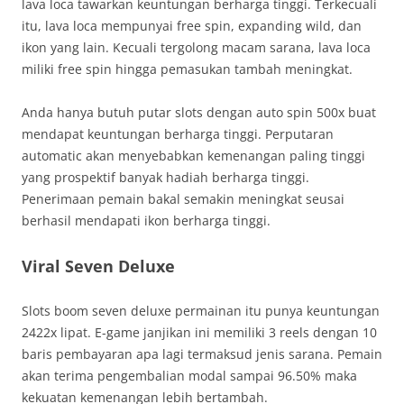
lava loca tawarkan keuntungan berharga tinggi. Terkecuali
itu, lava loca mempunyai free spin, expanding wild, dan
ikon yang lain. Kecuali tergolong macam sarana, lava loca
miliki free spin hingga pemasukan tambah meningkat.
Anda hanya butuh putar slots dengan auto spin 500x buat
mendapat keuntungan berharga tinggi. Perputaran
automatic akan menyebabkan kemenangan paling tinggi
yang prospektif banyak hadiah berharga tinggi.
Penerimaan pemain bakal semakin meningkat seusai
berhasil mendapati ikon berharga tinggi.
Viral Seven Deluxe
Slots boom seven deluxe permainan itu punya keuntungan
2422x lipat. E-game janjikan ini memiliki 3 reels dengan 10
baris pembayaran apa lagi termaksud jenis sarana. Pemain
akan terima pengembalian modal sampai 96.50% maka
kekuatan kemenangan lebih bertambah.