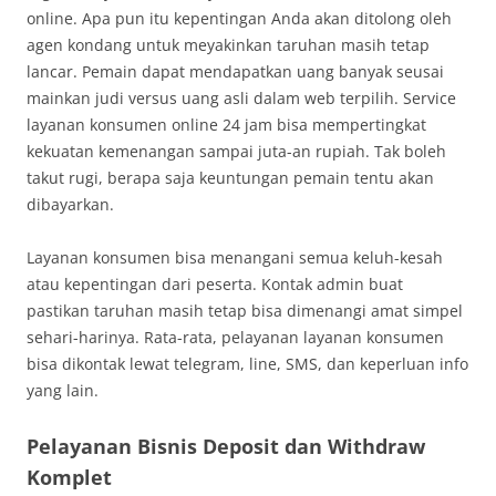
online. Apa pun itu kepentingan Anda akan ditolong oleh
agen kondang untuk meyakinkan taruhan masih tetap
lancar. Pemain dapat mendapatkan uang banyak seusai
mainkan judi versus uang asli dalam web terpilih. Service
layanan konsumen online 24 jam bisa mempertingkat
kekuatan kemenangan sampai juta-an rupiah. Tak boleh
takut rugi, berapa saja keuntungan pemain tentu akan
dibayarkan.
Layanan konsumen bisa menangani semua keluh-kesah
atau kepentingan dari peserta. Kontak admin buat
pastikan taruhan masih tetap bisa dimenangi amat simpel
sehari-harinya. Rata-rata, pelayanan layanan konsumen
bisa dikontak lewat telegram, line, SMS, dan keperluan info
yang lain.
Pelayanan Bisnis Deposit dan Withdraw
Komplet