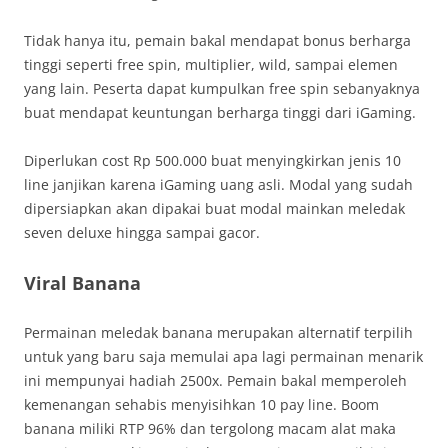
Tidak hanya itu, pemain bakal mendapat bonus berharga
tinggi seperti free spin, multiplier, wild, sampai elemen
yang lain. Peserta dapat kumpulkan free spin sebanyaknya
buat mendapat keuntungan berharga tinggi dari iGaming.
Diperlukan cost Rp 500.000 buat menyingkirkan jenis 10
line janjikan karena iGaming uang asli. Modal yang sudah
dipersiapkan akan dipakai buat modal mainkan meledak
seven deluxe hingga sampai gacor.
Viral Banana
Permainan meledak banana merupakan alternatif terpilih
untuk yang baru saja memulai apa lagi permainan menarik
ini mempunyai hadiah 2500x. Pemain bakal memperoleh
kemenangan sehabis menyisihkan 10 pay line. Boom
banana miliki RTP 96% dan tergolong macam alat maka