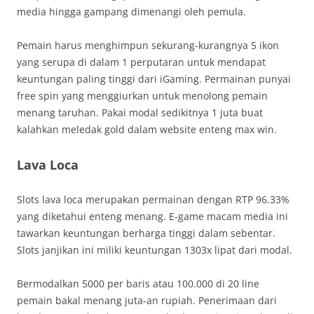
media hingga gampang dimenangi oleh pemula.
Pemain harus menghimpun sekurang-kurangnya 5 ikon
yang serupa di dalam 1 perputaran untuk mendapat
keuntungan paling tinggi dari iGaming. Permainan punyai
free spin yang menggiurkan untuk menolong pemain
menang taruhan. Pakai modal sedikitnya 1 juta buat
kalahkan meledak gold dalam website enteng max win.
Lava Loca
Slots lava loca merupakan permainan dengan RTP 96.33%
yang diketahui enteng menang. E-game macam media ini
tawarkan keuntungan berharga tinggi dalam sebentar.
Slots janjikan ini miliki keuntungan 1303x lipat dari modal.
Bermodalkan 5000 per baris atau 100.000 di 20 line
pemain bakal menang juta-an rupiah. Penerimaan dari