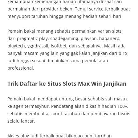
kemampuan kemenangan harian utamanya di saat cari
permainan dari provider beken. Temui service terbaik buat
menyuport taruhan hingga menang hadiah sehari-hari.
Pemain bakal menang sehabis permainkan varian slots
dari pragmatic play, spadegaming, playson, habanero,
playtech, yggdrassil, isoftbet, dan sebagainya. Masih ada
banyak macam yang lain yang gak kalah janjikan dari biro
judi hingga sesuai dimainkan sama pemula atau
professional.
Trik Daftar ke Situs Slots Max Win Janjikan
Pemain bakal mendapat untung besar sehabis sah masuk
ke agen termasyhur. Pendatang akan dikasih hadiah 100%
sehabis membuat account taruhan dan pembayaran bisnis
selalu lancar.
Akses blog judi terbaik buat bikin account taruhan