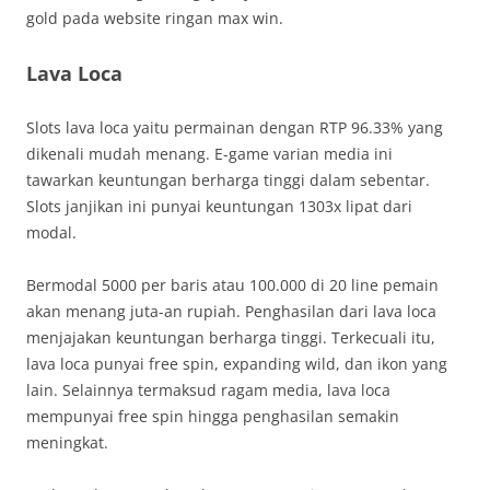
gold pada website ringan max win.
Lava Loca
Slots lava loca yaitu permainan dengan RTP 96.33% yang
dikenali mudah menang. E-game varian media ini
tawarkan keuntungan berharga tinggi dalam sebentar.
Slots janjikan ini punyai keuntungan 1303x lipat dari
modal.
Bermodal 5000 per baris atau 100.000 di 20 line pemain
akan menang juta-an rupiah. Penghasilan dari lava loca
menjajakan keuntungan berharga tinggi. Terkecuali itu,
lava loca punyai free spin, expanding wild, dan ikon yang
lain. Selainnya termaksud ragam media, lava loca
mempunyai free spin hingga penghasilan semakin
meningkat.