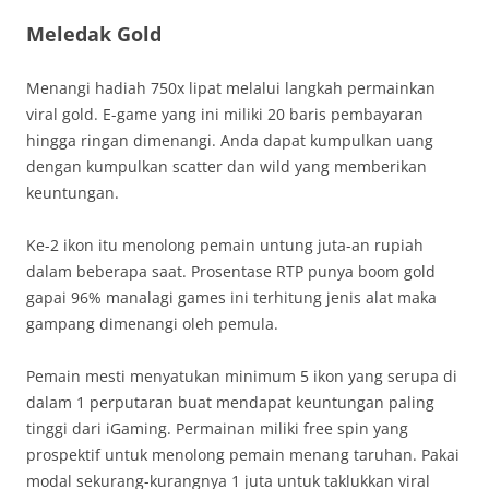
Meledak Gold
Menangi hadiah 750x lipat melalui langkah permainkan
viral gold. E-game yang ini miliki 20 baris pembayaran
hingga ringan dimenangi. Anda dapat kumpulkan uang
dengan kumpulkan scatter dan wild yang memberikan
keuntungan.
Ke-2 ikon itu menolong pemain untung juta-an rupiah
dalam beberapa saat. Prosentase RTP punya boom gold
gapai 96% manalagi games ini terhitung jenis alat maka
gampang dimenangi oleh pemula.
Pemain mesti menyatukan minimum 5 ikon yang serupa di
dalam 1 perputaran buat mendapat keuntungan paling
tinggi dari iGaming. Permainan miliki free spin yang
prospektif untuk menolong pemain menang taruhan. Pakai
modal sekurang-kurangnya 1 juta untuk taklukkan viral