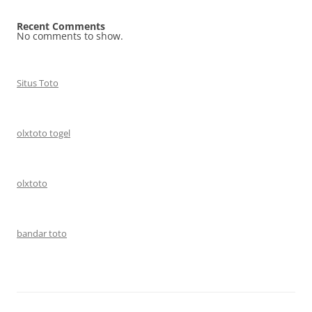
Recent Comments
No comments to show.
Situs Toto
olxtoto togel
olxtoto
bandar toto