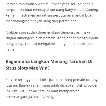
Peroleh minimum 5 ikon multiplier yang serupa pada 1
perputaran buat mendapatkan uang banyak dari iGaming.
Pemain mesti memanfaatkan perputaran manual buat
mendatangkan banyak uang dari permainan.
Arabian spin sudah diperlengkapi demonstrasi maka
ringan dimengerti oleh pemain. Anda dapat menghimpun
uang banyak seusai mengalahkan e-game di basis boom
game.
Bagaimana Langkah Menang Taruhan Di
Situs Slots Max Win?
Service terunggul dari biro judi menolong pemain untung
juta-an. Banyak ragam yang udah disiapkan oleh provider
itu. Untuk itu, pakai cara itu buat memperoleh
kemenangannya atas iGaming.