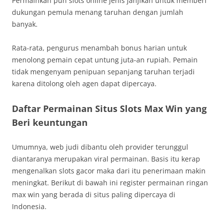
Permainkan pun slots online jenis janjikan untuk memberi
dukungan pemula menang taruhan dengan jumlah
banyak.
Rata-rata, pengurus menambah bonus harian untuk
menolong pemain cepat untung juta-an rupiah. Pemain
tidak mengenyam penipuan sepanjang taruhan terjadi
karena ditolong oleh agen dapat dipercaya.
Daftar Permainan Situs Slots Max Win yang
Beri keuntungan
Umumnya, web judi dibantu oleh provider terunggul
diantaranya merupakan viral permainan. Basis itu kerap
mengenalkan slots gacor maka dari itu penerimaan makin
meningkat. Berikut di bawah ini register permainan ringan
max win yang berada di situs paling dipercaya di
Indonesia.