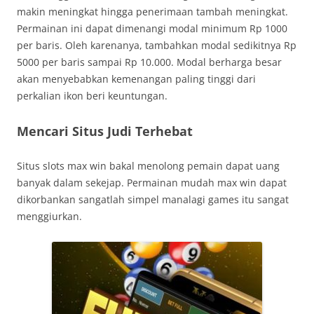
makin meningkat hingga penerimaan tambah meningkat.
Permainan ini dapat dimenangi modal minimum Rp 1000
per baris. Oleh karenanya, tambahkan modal sedikitnya Rp
5000 per baris sampai Rp 10.000. Modal berharga besar
akan menyebabkan kemenangan paling tinggi dari
perkalian ikon beri keuntungan.
Mencari Situs Judi Terhebat
Situs slots max win bakal menolong pemain dapat uang
banyak dalam sekejap. Permainan mudah max win dapat
dikorbankan sangatlah simpel manalagi games itu sangat
menggiurkan.