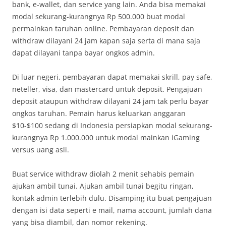
bank, e-wallet, dan service yang lain. Anda bisa memakai
modal sekurang-kurangnya Rp 500.000 buat modal
permainkan taruhan online. Pembayaran deposit dan
withdraw dilayani 24 jam kapan saja serta di mana saja
dapat dilayani tanpa bayar ongkos admin.
Di luar negeri, pembayaran dapat memakai skrill, pay safe,
neteller, visa, dan mastercard untuk deposit. Pengajuan
deposit ataupun withdraw dilayani 24 jam tak perlu bayar
ongkos taruhan. Pemain harus keluarkan anggaran
$10-$100 sedang di Indonesia persiapkan modal sekurang-
kurangnya Rp 1.000.000 untuk modal mainkan iGaming
versus uang asli.
Buat service withdraw diolah 2 menit sehabis pemain
ajukan ambil tunai. Ajukan ambil tunai begitu ringan,
kontak admin terlebih dulu. Disamping itu buat pengajuan
dengan isi data seperti e mail, nama account, jumlah dana
yang bisa diambil, dan nomor rekening.