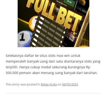
Selekasnya daftar ke situs slots max win untuk
memperoleh banyak uang dari satu diantaranya slots yang
terpilih. Hanya cukup modal sekurang-kurangnya Rp
500.000 pemain akan menang uang banyak dari taruhan.
This entry was posted in
Balap Kuda
on
06/05/2023
.