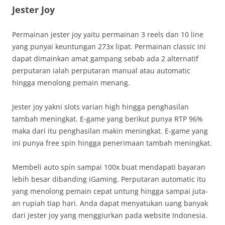
Jester Joy
Permainan jester joy yaitu permainan 3 reels dan 10 line
yang punyai keuntungan 273x lipat. Permainan classic ini
dapat dimainkan amat gampang sebab ada 2 alternatif
perputaran ialah perputaran manual atau automatic
hingga menolong pemain menang.
Jester joy yakni slots varian high hingga penghasilan
tambah meningkat. E-game yang berikut punya RTP 96%
maka dari itu penghasilan makin meningkat. E-game yang
ini punya free spin hingga penerimaan tambah meningkat.
Membeli auto spin sampai 100x buat mendapati bayaran
lebih besar dibanding iGaming. Perputaran automatic itu
yang menolong pemain cepat untung hingga sampai juta-
an rupiah tiap hari. Anda dapat menyatukan uang banyak
dari jester joy yang menggiurkan pada website Indonesia.