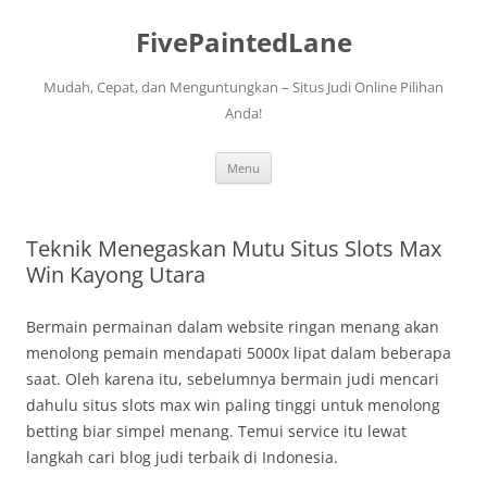
FivePaintedLane
Mudah, Cepat, dan Menguntungkan – Situs Judi Online Pilihan
Anda!
Skip
Menu
to
content
Teknik Menegaskan Mutu Situs Slots Max
Win Kayong Utara
Bermain permainan dalam website ringan menang akan
menolong pemain mendapati 5000x lipat dalam beberapa
saat. Oleh karena itu, sebelumnya bermain judi mencari
dahulu situs slots max win paling tinggi untuk menolong
betting biar simpel menang. Temui service itu lewat
langkah cari blog judi terbaik di Indonesia.