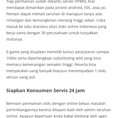
Tiap permainan sudah dibantu server HTM5L biar
mendapat dimainkan pada piranti android, IOS, atau pc.
Pemain dapat nikmati taruhan di manapun tanpa ada
rintangan dan kemungkinan menang tinggi sekali. Coba
masuk ke satu diantara situs slots online Indonesia yang
kerja-sama dengan 30 perusahaan untuk tunjukkan
mutunya.
E-game yang disajikan memiliki bonus perputaran sampai
1000x serta diperlengkapi substituting wild yang bisa
memacu kemenangan semakin tinggi. Peserta bisa
menyatukan uang banyak biarpun menempatkan 1 slots
versus uang asli.
Siapkan Konsumen Servis 24 Jam
Bermain permainan slots dengan online bebas masalah
pertimbangannya karena dilayani baik oleh admin taruhan
online. Apapun keperluan Anda bakal ditolong oleh agen