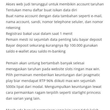
Akses web judi terunggul untuk membikin account taruhan
Tentukan menu daftar buat isikan data diri
Buat nama account dengan data tambahan seperti e-mail,
nama account, sandi, nomor telephone seluler, dan nomor
rekening
Registrasi bakal usai dalam saat 1 menit
Pemain mesti isi sejumlah data penting lalu bayar deposit
Bayar deposit sekurang-kurangnya Rp 100.000 gunakan
saldo e-wallet atau saldo m-banking
Pemain akan untung bertambah banyak selesai
menegaskan taruhan pada website slots ringan max win.
Pilih permainan memberikan keuntungan dari pragmatic
play biar mendapat RTP 96% diikuti max win sejumlah
5000x lipat dari modal. Mengumpulkan keuntungan lewat
cara permainkan ragam terpilih seperti starlight princess
dan varian yang lain.