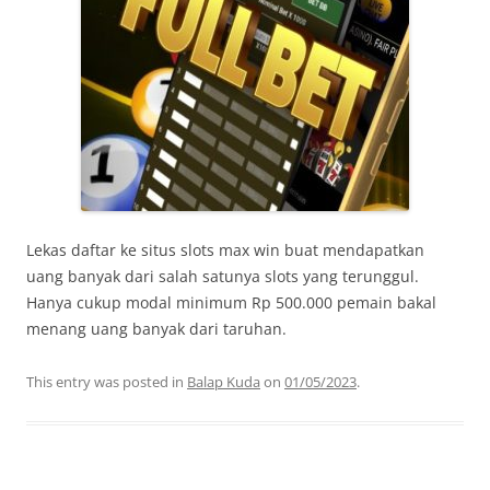
Lekas daftar ke situs slots max win buat mendapatkan
uang banyak dari salah satunya slots yang terunggul.
Hanya cukup modal minimum Rp 500.000 pemain bakal
menang uang banyak dari taruhan.
This entry was posted in
Balap Kuda
on
01/05/2023
.