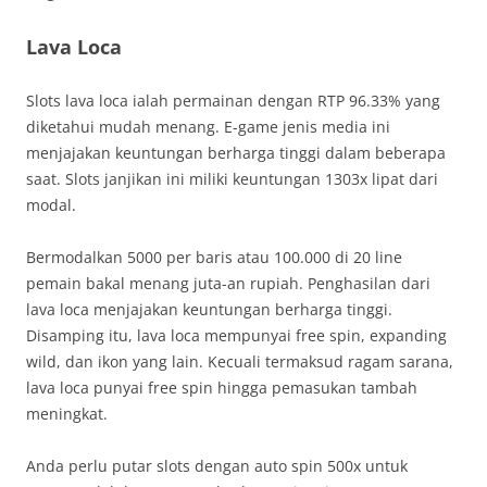
Lava Loca
Slots lava loca ialah permainan dengan RTP 96.33% yang
diketahui mudah menang. E-game jenis media ini
menjajakan keuntungan berharga tinggi dalam beberapa
saat. Slots janjikan ini miliki keuntungan 1303x lipat dari
modal.
Bermodalkan 5000 per baris atau 100.000 di 20 line
pemain bakal menang juta-an rupiah. Penghasilan dari
lava loca menjajakan keuntungan berharga tinggi.
Disamping itu, lava loca mempunyai free spin, expanding
wild, dan ikon yang lain. Kecuali termaksud ragam sarana,
lava loca punyai free spin hingga pemasukan tambah
meningkat.
Anda perlu putar slots dengan auto spin 500x untuk