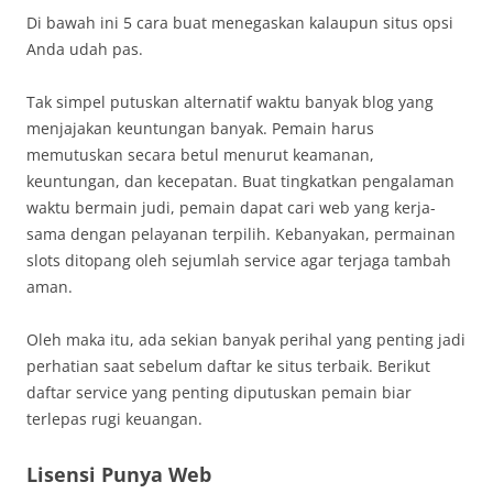
Di bawah ini 5 cara buat menegaskan kalaupun situs opsi
Anda udah pas.
Tak simpel putuskan alternatif waktu banyak blog yang
menjajakan keuntungan banyak. Pemain harus
memutuskan secara betul menurut keamanan,
keuntungan, dan kecepatan. Buat tingkatkan pengalaman
waktu bermain judi, pemain dapat cari web yang kerja-
sama dengan pelayanan terpilih. Kebanyakan, permainan
slots ditopang oleh sejumlah service agar terjaga tambah
aman.
Oleh maka itu, ada sekian banyak perihal yang penting jadi
perhatian saat sebelum daftar ke situs terbaik. Berikut
daftar service yang penting diputuskan pemain biar
terlepas rugi keuangan.
Lisensi Punya Web