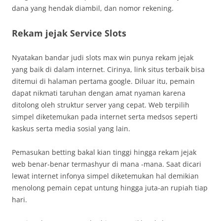
dana yang hendak diambil, dan nomor rekening.
Rekam jejak Service Slots
Nyatakan bandar judi slots max win punya rekam jejak
yang baik di dalam internet. Cirinya, link situs terbaik bisa
ditemui di halaman pertama google. Diluar itu, pemain
dapat nikmati taruhan dengan amat nyaman karena
ditolong oleh struktur server yang cepat. Web terpilih
simpel diketemukan pada internet serta medsos seperti
kaskus serta media sosial yang lain.
Pemasukan betting bakal kian tinggi hingga rekam jejak
web benar-benar termashyur di mana -mana. Saat dicari
lewat internet infonya simpel diketemukan hal demikian
menolong pemain cepat untung hingga juta-an rupiah tiap
hari.