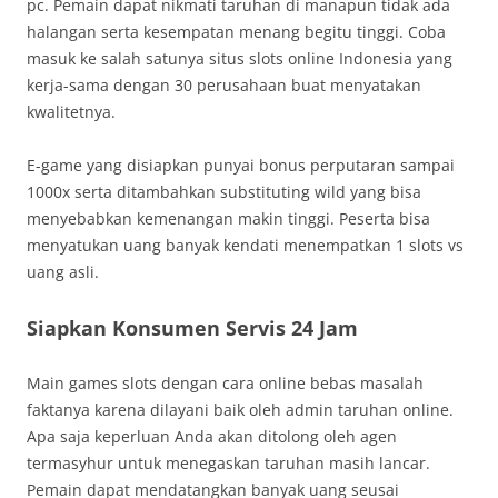
pc. Pemain dapat nikmati taruhan di manapun tidak ada
halangan serta kesempatan menang begitu tinggi. Coba
masuk ke salah satunya situs slots online Indonesia yang
kerja-sama dengan 30 perusahaan buat menyatakan
kwalitetnya.
E-game yang disiapkan punyai bonus perputaran sampai
1000x serta ditambahkan substituting wild yang bisa
menyebabkan kemenangan makin tinggi. Peserta bisa
menyatukan uang banyak kendati menempatkan 1 slots vs
uang asli.
Siapkan Konsumen Servis 24 Jam
Main games slots dengan cara online bebas masalah
faktanya karena dilayani baik oleh admin taruhan online.
Apa saja keperluan Anda akan ditolong oleh agen
termasyhur untuk menegaskan taruhan masih lancar.
Pemain dapat mendatangkan banyak uang seusai