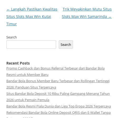
Post
←
Langkah Pastikan Kwalitas
Trik Meyakinkan Mutu Situs
navigation
Situs Slots Max Win Kutai
Slots Max Win Samarinda
→
Timur
Search
Search
Recent Posts
Promo Cashback dan Bonus Referral Terbesar dari Bandar Bola
Resmi untuk Member Baru
Bandar Bola Bonus Member Baru Terbesar dan Rollingan Tertinggi
2026: Panduan Situs Terpercaya
Situs Bandar Bola Deposit 10 Ribu Paling Gampang Menang Tahun
2026 untuk Pemain Pemula
Bandar Bola Resmi Piala Dunia dan Liga Top Eropa 2026 Terpercaya
Rekomendasi Bandar Bola Online Deposit QRIS dan E-Wallet Tanpa