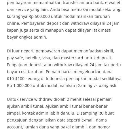
pembayaran memanfaatkan transfer antara bank, e-wallet,
dan service yang lain. Anda bisa memakai modal sekurang-
kurangnya Rp 500.000 untuk modal mainkan taruhan
online. Pembayaran deposit dan withdraw dilayani 24 jam
kapan juga serta di manapun dapat dilayani tak mesti
bayar ongkos admin.
Di luar negeri, pembayaran dapat memanfaatkan skrill,
pay safe, neteller, visa, dan mastercard untuk deposit.
Pengajuan deposit atau withdraw dilayani 24 jam tak perlu
bayar cost taruhan. Pemain harus mengeluarkan dana
$10-$100 sedang di Indonesia persiapkan modal sedikitnya
Rp 1.000.000 untuk modal mainkan iGaming vs uang asli.
Untuk service withdraw diolah 2 menit selesai pemain
ajukan ambil tunai. Ajukan ambil tunai benar-benar
simpel, kontak admin lebih dahulu. Disamping itu buat
pengajuan dengan isikan data seperti e-mail, nama
account, jumlah dana yang bakal diambil, dan nomor