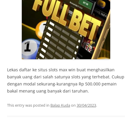
Lekas daftar ke situs slots max win buat menghasilkan
banyak uang dari salah satunya slots yang terhebat. Cukup
dengan modal sekurang-kurangnya Rp 500.000 pemain
bakal menang uang banyak dari taruhan.
This entry was posted in
Balap Kuda
on
30/04/2023
.