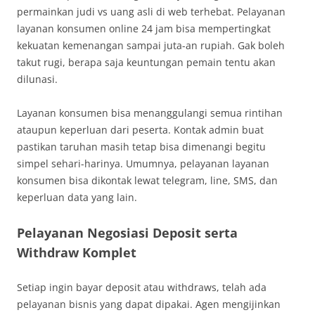
permainkan judi vs uang asli di web terhebat. Pelayanan
layanan konsumen online 24 jam bisa mempertingkat
kekuatan kemenangan sampai juta-an rupiah. Gak boleh
takut rugi, berapa saja keuntungan pemain tentu akan
dilunasi.
Layanan konsumen bisa menanggulangi semua rintihan
ataupun keperluan dari peserta. Kontak admin buat
pastikan taruhan masih tetap bisa dimenangi begitu
simpel sehari-harinya. Umumnya, pelayanan layanan
konsumen bisa dikontak lewat telegram, line, SMS, dan
keperluan data yang lain.
Pelayanan Negosiasi Deposit serta
Withdraw Komplet
Setiap ingin bayar deposit atau withdraws, telah ada
pelayanan bisnis yang dapat dipakai. Agen mengijinkan