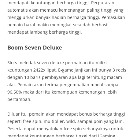
mendapati keuntungan berharga tinggi. Perputaran
automatis akan memacu kemenangan paling tinggi yang
menggiurkan banyak hadiah berharga tinggi. Pemasukan
pemain bakal makin meningkat sesudah berhasil
mendapat lambang berharga tinggi.
Boom Seven Deluxe
Slots meledak seven deluxe permainan itu miliki
keuntungan 2422x lipat. E-game janjikan ini punya 3 reels
dengan 10 baris pembayaran apa lagi terhitung macam
alat. Pemain akan terima pengembalian modal sampai
96.50% maka dari itu kemampuan kemenangan lebih
bertambah.
Diluar itu, pemain akan mendapat bonus berharga tinggi
seperti free spin, multiplier, wild, sampai poin yang lain.
Peserta dapat menyatukan free spin sebanyaknya untuk
mendapat keuntungan berharga tinggi dari iGaming.