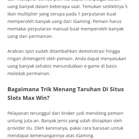
uang banyak dalam beberapa saat. Temukan sedikitnya 5
ikon multiplier yang serupa pada 1 perputaran buat
memperoleh banyak uang dari iGaming. Pemain harus
memakai perputaran manual buat memperoleh banyak
uang dari permainan.
Arabian spin sudah ditambahkan demonstrasi hingga
ringan dimengerti oleh pemain. Anda dapat menyatukan
uang banyak sehabis menundukkan e-game di basis
meledak permainan.
Bagaimana Trik Menang Taruhan Di Situs
Slots Max Win?
Pelayanan terunggul dari broker judi menolong pemain
untung juta-an. Banyak jenis yang udah disiapkan oleh
provider itu. Oleh karenanya, pakai cara barusan untuk
mendapat kemenangannya atas iGaming.