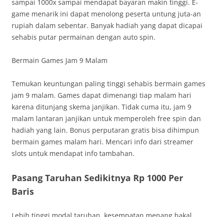
sampai 1000x sampai mendapat bayaran makin tinggi. E-
game menarik ini dapat menolong peserta untung juta-an
rupiah dalam sebentar. Banyak hadiah yang dapat dicapai
sehabis putar permainan dengan auto spin.
Bermain Games Jam 9 Malam
Temukan keuntungan paling tinggi sehabis bermain games
jam 9 malam. Games dapat dimenangi tiap malam hari
karena ditunjang skema janjikan. Tidak cuma itu, jam 9
malam lantaran janjikan untuk memperoleh free spin dan
hadiah yang lain. Bonus perputaran gratis bisa dihimpun
bermain games malam hari. Mencari info dari streamer
slots untuk mendapat info tambahan.
Pasang Taruhan Sedikitnya Rp 1000 Per
Baris
Lebih tinggi modal taruhan, kesempatan menang bakal