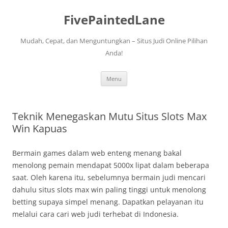
FivePaintedLane
Mudah, Cepat, dan Menguntungkan – Situs Judi Online Pilihan
Anda!
Skip
Menu
to
content
Teknik Menegaskan Mutu Situs Slots Max
Win Kapuas
Bermain games dalam web enteng menang bakal
menolong pemain mendapat 5000x lipat dalam beberapa
saat. Oleh karena itu, sebelumnya bermain judi mencari
dahulu situs slots max win paling tinggi untuk menolong
betting supaya simpel menang. Dapatkan pelayanan itu
melalui cara cari web judi terhebat di Indonesia.