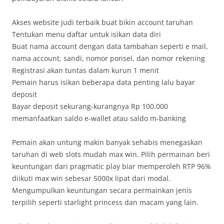
Akses website judi terbaik buat bikin account taruhan
Tentukan menu daftar untuk isikan data diri
Buat nama account dengan data tambahan seperti e mail,
nama account, sandi, nomor ponsel, dan nomor rekening
Registrasi akan tuntas dalam kurun 1 menit
Pemain harus isikan beberapa data penting lalu bayar
deposit
Bayar deposit sekurang-kurangnya Rp 100.000
memanfaatkan saldo e-wallet atau saldo m-banking
Pemain akan untung makin banyak sehabis menegaskan
taruhan di web slots mudah max win. Pilih permainan beri
keuntungan dari pragmatic play biar memperoleh RTP 96%
diikuti max win sebesar 5000x lipat dari modal.
Mengumpulkan keuntungan secara permainkan jenis
terpilih seperti starlight princess dan macam yang lain.