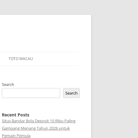
TOTO MACAU
Search
Search
Recent Posts
Situs Bandar Bola Deposit 10 Ribu Paling
Gampang Menang Tahun 2026 untuk
Pemain Pemula