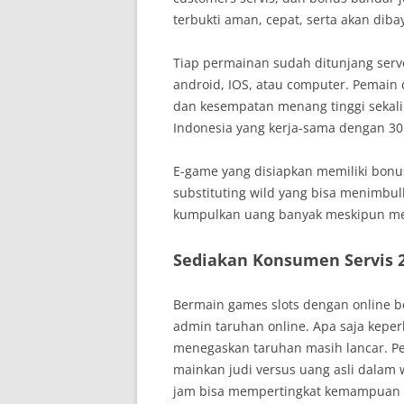
terbukti aman, cepat, serta akan diba
Tiap permainan sudah ditunjang serv
android, IOS, atau computer. Pemain
dan kesempatan menang tinggi sekali.
Indonesia yang kerja-sama dengan 30
E-game yang disiapkan memiliki bon
substituting wild yang bisa menimbu
kumpulkan uang banyak meskipun mem
Sediakan Konsumen Servis 
Bermain games slots dengan online be
admin taruhan online. Apa saja kepe
menegaskan taruhan masih lancar. P
mainkan judi versus uang asli dalam
jam bisa mempertingkat kemampuan k