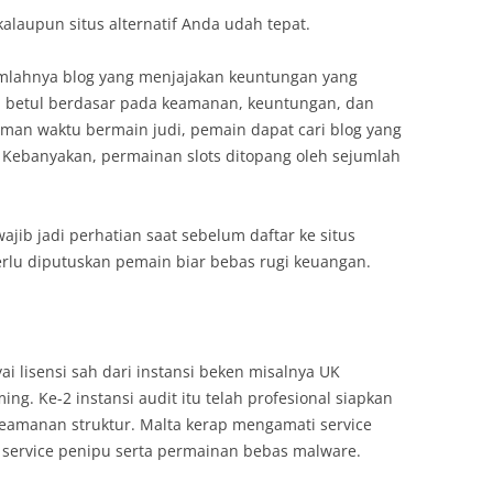
alaupun situs alternatif Anda udah tepat.
mlahnya blog yang menjajakan keuntungan yang
a betul berdasar pada keamanan, keuntungan, dan
an waktu bermain judi, pemain dapat cari blog yang
. Kebanyakan, permainan slots ditopang oleh sejumlah
ajib jadi perhatian saat sebelum daftar ke situs
 perlu diputuskan pemain biar bebas rugi keuangan.
i lisensi sah dari instansi beken misalnya UK
g. Ke-2 instansi audit itu telah profesional siapkan
keamanan struktur. Malta kerap mengamati service
 service penipu serta permainan bebas malware.