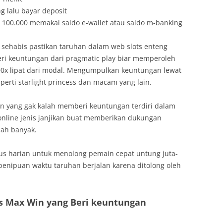
g lalu bayar deposit
 100.000 memakai saldo e-wallet atau saldo m-banking
sehabis pastikan taruhan dalam web slots enteng
i keuntungan dari pragmatic play biar memperoleh
00x lipat dari modal. Mengumpulkan keuntungan lewat
erti starlight princess dan macam yang lain.
n yang gak kalah memberi keuntungan terdiri dalam
s online jenis janjikan buat memberikan dukungan
ah banyak.
harian untuk menolong pemain cepat untung juta-
enipuan waktu taruhan berjalan karena ditolong oleh
ts Max Win yang Beri keuntungan