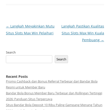
Post
←
Langkah Meyakinkan Mutu
Langkah Pastikan Kualitas
navigation
Situs Slots Max Win Pelaihari
Situs Slots Max Win Kuala
Pembuang
→
Search
Search
Recent Posts
Promo Cashback dan Bonus Referral Terbesar dari Bandar Bola
Resmi untuk Member Baru
Bandar Bola Bonus Member Baru Terbesar dan Rollingan Tertinggi
2026: Panduan Situs Terpercaya
Situs Bandar Bola Deposit 10 Ribu Paling Gampang Menang Tahun