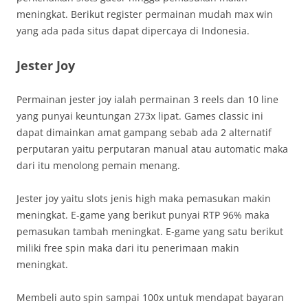
meningkat. Berikut register permainan mudah max win
yang ada pada situs dapat dipercaya di Indonesia.
Jester Joy
Permainan jester joy ialah permainan 3 reels dan 10 line
yang punyai keuntungan 273x lipat. Games classic ini
dapat dimainkan amat gampang sebab ada 2 alternatif
perputaran yaitu perputaran manual atau automatic maka
dari itu menolong pemain menang.
Jester joy yaitu slots jenis high maka pemasukan makin
meningkat. E-game yang berikut punyai RTP 96% maka
pemasukan tambah meningkat. E-game yang satu berikut
miliki free spin maka dari itu penerimaan makin
meningkat.
Membeli auto spin sampai 100x untuk mendapat bayaran