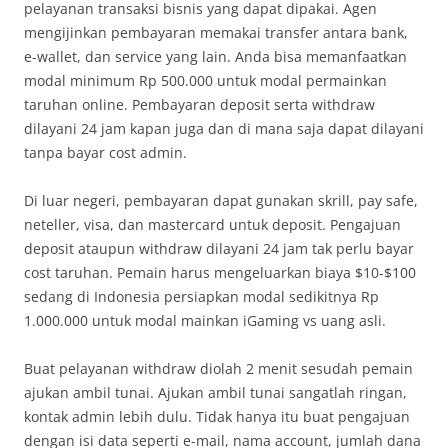
pelayanan transaksi bisnis yang dapat dipakai. Agen
mengijinkan pembayaran memakai transfer antara bank,
e-wallet, dan service yang lain. Anda bisa memanfaatkan
modal minimum Rp 500.000 untuk modal permainkan
taruhan online. Pembayaran deposit serta withdraw
dilayani 24 jam kapan juga dan di mana saja dapat dilayani
tanpa bayar cost admin.
Di luar negeri, pembayaran dapat gunakan skrill, pay safe,
neteller, visa, dan mastercard untuk deposit. Pengajuan
deposit ataupun withdraw dilayani 24 jam tak perlu bayar
cost taruhan. Pemain harus mengeluarkan biaya $10-$100
sedang di Indonesia persiapkan modal sedikitnya Rp
1.000.000 untuk modal mainkan iGaming vs uang asli.
Buat pelayanan withdraw diolah 2 menit sesudah pemain
ajukan ambil tunai. Ajukan ambil tunai sangatlah ringan,
kontak admin lebih dulu. Tidak hanya itu buat pengajuan
dengan isi data seperti e-mail, nama account, jumlah dana