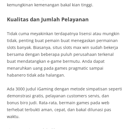
kemungkinan kemenangan bakal kian tinggi.
Kualitas dan Jumlah Pelayanan
Tidak cuma meyakinkan terdapatnya lisensi atau mungkin
tidak, penting buat pemain buat menegaskan permainan
slots banyak. Biasanya, situs slots max win sudah bekerja
bersama dengan beberapa puluh perusahaan terkenal
buat mendatangkan e-game bermutu. Anda dapat
menaruhkan uang pada games pragmatic sampai
habanero tidak ada halangan.
Ada 3000 judul iGaming dengan metode simpatisan seperti
demonstrasi gratis, pelayanan customers servis, dan
bonus biro judi. Rata-rata, bermain games pada web
terhebat terbukti aman, cepat, dan bakal dilunasi pas
waktu.