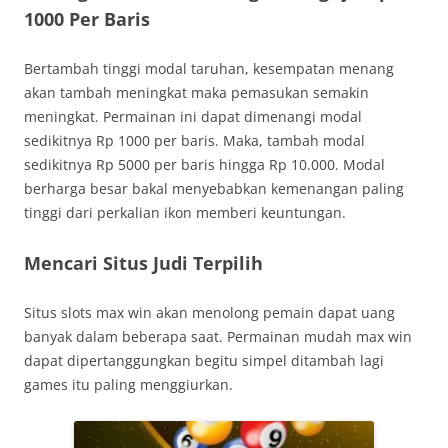
1000 Per Baris
Bertambah tinggi modal taruhan, kesempatan menang
akan tambah meningkat maka pemasukan semakin
meningkat. Permainan ini dapat dimenangi modal
sedikitnya Rp 1000 per baris. Maka, tambah modal
sedikitnya Rp 5000 per baris hingga Rp 10.000. Modal
berharga besar bakal menyebabkan kemenangan paling
tinggi dari perkalian ikon memberi keuntungan.
Mencari Situs Judi Terpilih
Situs slots max win akan menolong pemain dapat uang
banyak dalam beberapa saat. Permainan mudah max win
dapat dipertanggungkan begitu simpel ditambah lagi
games itu paling menggiurkan.