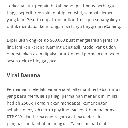
Terkecuali itu, pemain bakal mendapat bonus berharga
tinggi seperti free spin, multiplier, wild, sampai elemen
yang lain. Peserta dapat kumpulkan free spin sebanyaknya
untuk mendapat keuntungan berharga tinggi dari iGaming.
Diperlukan ongkos Rp 500.000 buat mengalahkan jenis 10
line janjikan karena iGaming uang asli. Modal yang udah
dipersiapkan akan dipakai untuk modal permainkan boom
seven deluxe hingga gacor.
Viral Banana
Permainan meledak banana ialah alternatif terhebat untuk
yang baru memulai apa lagi permainan menarik ini miliki
hadiah 2500x. Pemain akan mendapati kemenangan
sehabis menyisihkan 10 pay line. Meledak banana punyai
RTP 96% dan termaksud ragam alat maka dari itu
penghasilan tambah meningkat. Games menarik ini