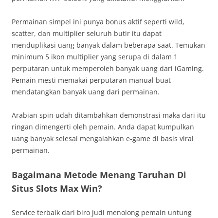
Permainan simpel ini punya bonus aktif seperti wild,
scatter, dan multiplier seluruh butir itu dapat
menduplikasi uang banyak dalam beberapa saat. Temukan
minimum 5 ikon multiplier yang serupa di dalam 1
perputaran untuk memperoleh banyak uang dari iGaming.
Pemain mesti memakai perputaran manual buat
mendatangkan banyak uang dari permainan.
Arabian spin udah ditambahkan demonstrasi maka dari itu
ringan dimengerti oleh pemain. Anda dapat kumpulkan
uang banyak selesai mengalahkan e-game di basis viral
permainan.
Bagaimana Metode Menang Taruhan Di
Situs Slots Max Win?
Service terbaik dari biro judi menolong pemain untung