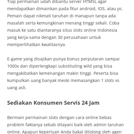
Tiap permainan udah dibantu server HTM5L agar
mendapatkan dimainkan pada fitur android, IOS, atau pc.
Pemain dapat nikmati taruhan di manapun tanpa ada
masalah serta kemungkinan menang tinggi sekali. Coba
masuk ke satu diantaranya situs slots online Indonesia
yang kerja-sama dengan 30 perusahaan untuk
memperlihatkan kwalitasnya.
E-game yang disajikan punya bonus perputaran sampai
1000x dan diperlengkapi substituting wild yang bisa
mengakibatkan kemenangan makin tinggi. Peserta bisa
kumpulkan uang banyak meski memasangkan 1 slots vs
uang asli.
Sediakan Konsumen Servis 24 Jam
Bermain permainan slots dengan cara online bebas
problem faktanya sebab dilayani baik oleh admin taruhan
online. Apapun keperluan Anda bakal ditolong oleh agen